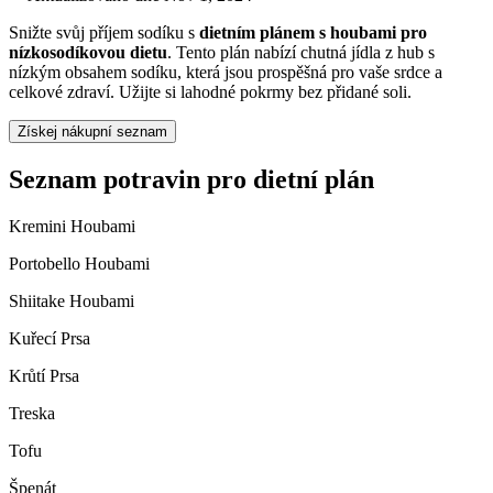
Snižte svůj příjem sodíku s
dietním plánem s houbami pro
nízkosodíkovou dietu
. Tento plán nabízí chutná jídla z hub s
nízkým obsahem sodíku, která jsou prospěšná pro vaše srdce a
celkové zdraví. Užijte si lahodné pokrmy bez přidané soli.
Získej nákupní seznam
Seznam potravin pro dietní plán
Kremini Houbami
Portobello Houbami
Shiitake Houbami
Kuřecí Prsa
Krůtí Prsa
Treska
Tofu
Špenát