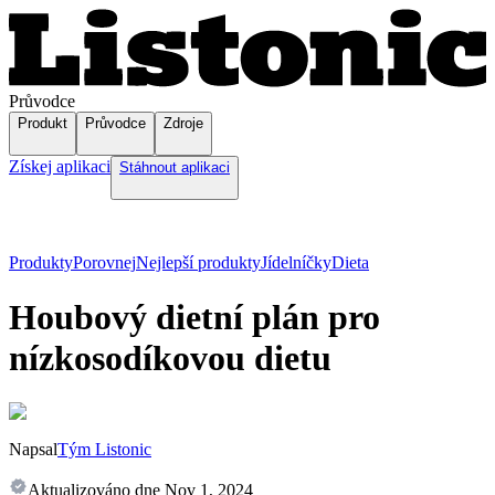
Průvodce
Produkt
Průvodce
Zdroje
Získej aplikaci
Stáhnout aplikaci
Produkty
Porovnej
Nejlepší produkty
Jídelníčky
Dieta
Houbový dietní plán pro
nízkosodíkovou dietu
Napsal
Tým Listonic
Aktualizováno dne
Nov 1, 2024