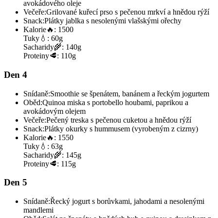
avokádového oleje
Večeře:
Grilované kuřecí prso s pečenou mrkví a hnědou rýží
Snack:
Plátky jablka s nesolenými vlašskými ořechy
Kalorie
🔥:
1500
Tuky
💧:
60g
Sacharidy
🌾:
140g
Proteiny
🥩:
110g
Den 4
Snídaně:
Smoothie se špenátem, banánem a řeckým jogurtem
Oběd:
Quinoa miska s portobello houbami, paprikou a
avokádovým olejem
Večeře:
Pečený treska s pečenou cuketou a hnědou rýží
Snack:
Plátky okurky s hummusem (vyrobeným z cizrny)
Kalorie
🔥:
1550
Tuky
💧:
63g
Sacharidy
🌾:
145g
Proteiny
🥩:
115g
Den 5
Snídaně:
Řecký jogurt s borůvkami, jahodami a nesolenými
mandlemi