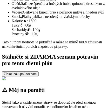
Oběd:
Salát ze špenátu a hnědých hub s quinou a dresinkem z
avokádového oleje
Večeře:
Grilované kuřecí prso s pečenou mrkví a hnědou rýží
Snack:
Plátky jablka s nesolenými vlašskými ořechy
Kalorie
🔥:
1500
Tuky
💧:
60g
Sacharidy
🌾:
140g
Proteiny
🥩:
110g
Tato nutriční hodnota je přibližná a může se mírně lišit v závislosti
na konkrétních porcích a způsobu přípravy.
Stáhněte si ZDARMA seznam potravin
pro tento dietní plán
Získej nákupní seznam
⚠️ Měj na paměti
Stejně jako u každé změny stravy se doporučuje před změnou
stravovacích návyků poradit se s odborným lékařem nebo