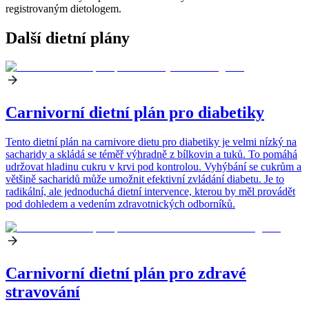
registrovaným dietologem.
Další dietní plány
Carnivorní dietní plán pro diabetiky
Tento dietní plán na carnivore dietu pro diabetiky je velmi nízký na
sacharidy a skládá se téměř výhradně z bílkovin a tuků. To pomáhá
udržovat hladinu cukru v krvi pod kontrolou. Vyhýbání se cukrům a
většině sacharidů může umožnit efektivní zvládání diabetu. Je to
radikální, ale jednoduchá dietní intervence, kterou by měl provádět
pod dohledem a vedením zdravotnických odborníků.
Carnivorní dietní plán pro zdravé
stravování