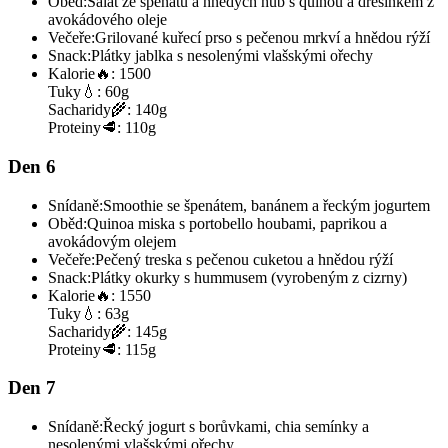
Oběd:
Salát ze špenátu a hnědých hub s quinou a dresinkem z
avokádového oleje
Večeře:
Grilované kuřecí prso s pečenou mrkví a hnědou rýží
Snack:
Plátky jablka s nesolenými vlašskými ořechy
Kalorie
🔥:
1500
Tuky
💧:
60g
Sacharidy
🌾:
140g
Proteiny
🥩:
110g
Den 6
Snídaně:
Smoothie se špenátem, banánem a řeckým jogurtem
Oběd:
Quinoa miska s portobello houbami, paprikou a
avokádovým olejem
Večeře:
Pečený treska s pečenou cuketou a hnědou rýží
Snack:
Plátky okurky s hummusem (vyrobeným z cizrny)
Kalorie
🔥:
1550
Tuky
💧:
63g
Sacharidy
🌾:
145g
Proteiny
🥩:
115g
Den 7
Snídaně:
Řecký jogurt s borůvkami, chia semínky a
nesolenými vlašskými ořechy