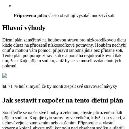
Připravená jídla:
Často obsahují vysoké množství soli.
Hlavní výhody
Dietní plán zaměřený na houbovou stravu pro nízkosodíkovou dietu
klade důraz na přirozeně nízkosodíkové potraviny. Houbám nechybí
chuť a mohou vám pomoci připravit lahodná jídla bez přidané soli.
Tento plán podporuje zdraví srdce a pomáhá regulovat krevní tlak
tím, že snižuje příjem sodíku, aniž byste se museli vzdát chutných
pokrmů.
📊 71 % lidí si myslí, že by mohli zlepšit své stravovací návyky
Jak sestavit rozpočet na tento dietní plán
Soustřeďte se na čerstvé houby a zeleninu, abyste přirozeně snížili
příjem sodíku. Kupujte tyto suroviny ve velkém, když jsou v akci, a
uchovávejte je zmrazením nebo sušením. Připravujte si vlastní
vývary a koření, abyste měli kontrolu nad obsahem sodíku a ušetřili