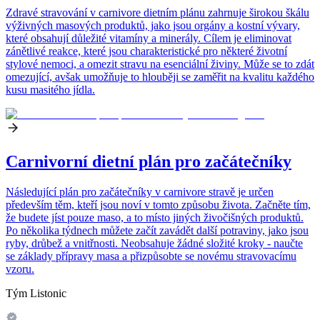
Zdravé stravování v carnivore dietním plánu zahrnuje širokou škálu
výživných masových produktů, jako jsou orgány a kostní vývary,
které obsahují důležité vitamíny a minerály. Cílem je eliminovat
zánětlivé reakce, které jsou charakteristické pro některé životní
stylové nemoci, a omezit stravu na esenciální živiny. Může se to zdát
omezující, avšak umožňuje to hlouběji se zaměřit na kvalitu každého
kusu masitého jídla.
Carnivorní dietní plán pro začátečníky
Následující plán pro začátečníky v carnivore stravě je určen
především těm, kteří jsou noví v tomto způsobu života. Začněte tím,
že budete jíst pouze maso, a to místo jiných živočišných produktů.
Po několika týdnech můžete začít zavádět další potraviny, jako jsou
ryby, drůbež a vnitřnosti. Neobsahuje žádné složité kroky - naučte
se základy přípravy masa a přizpůsobte se novému stravovacímu
vzoru.
Tým Listonic