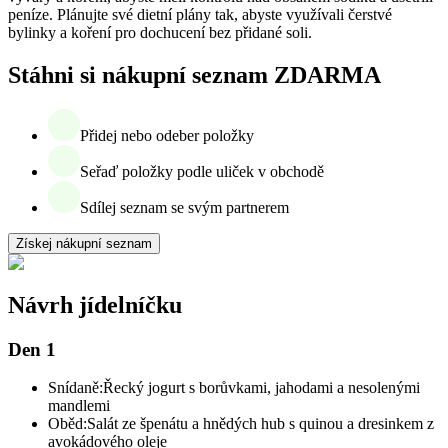
peníze. Plánujte své dietní plány tak, abyste využívali čerstvé
bylinky a koření pro dochucení bez přidané soli.
Stáhni si nákupní seznam ZDARMA
Přidej nebo odeber položky
Seřaď položky podle uliček v obchodě
Sdílej seznam se svým partnerem
Získej nákupní seznam
Návrh jídelníčku
Den 1
Snídaně:
Řecký jogurt s borůvkami, jahodami a nesolenými
mandlemi
Oběd:
Salát ze špenátu a hnědých hub s quinou a dresinkem z
avokádového oleje