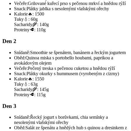
Večeře:
Grilované kuřecí prso s pečenou mrkví a hnědou rýží
Snack:
Plátky jablka s nesolenými vlašskými ořechy
Kalorie
🔥:
1500
Tuky
💧:
60g
Sacharidy
🌾:
140g
Proteiny
🥩:
110g
Den 2
Snídaně:
Smoothie se špenátem, banánem a řeckým jogurtem
Oběd:
Quinoa miska s portobello houbami, paprikou a
avokádovým olejem
Večeře:
Pečený treska s pečenou cuketou a hnědou rýží
Snack:
Plátky okurky s hummusem (vyrobeným z cizrny)
Kalorie
🔥:
1550
Tuky
💧:
63g
Sacharidy
🌾:
145g
Proteiny
🥩:
115g
Den 3
Snídaně:
Řecký jogurt s borůvkami, chia semínky a
nesolenými vlašskými ořechy
Oběd:
Salát ze špenátu a hnědých hub s quinou a dresinkem z