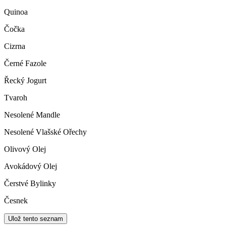
Quinoa
Čočka
Cizrna
Černé Fazole
Řecký Jogurt
Tvaroh
Nesolené Mandle
Nesolené Vlašské Ořechy
Olivový Olej
Avokádový Olej
Čerstvé Bylinky
Česnek
Ulož tento seznam