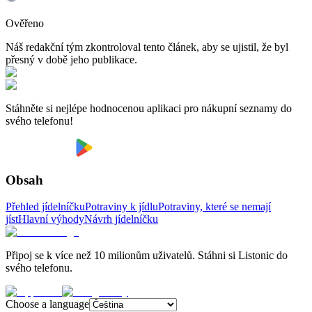
Ověřeno
Náš redakční tým zkontroloval tento článek, aby se ujistil, že byl
přesný v době jeho publikace.
Stáhněte si nejlépe hodnocenou aplikaci pro nákupní seznamy do
svého telefonu!
Obsah
Přehled jídelníčku
Potraviny k jídlu
Potraviny, které se nemají
jíst
Hlavní výhody
Návrh jídelníčku
Připoj se k více než 10 milionům uživatelů. Stáhni si Listonic do
svého telefonu.
Choose a language