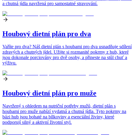
a chutná jídla navržená pro samostatné stravování.
Houbový dietní plán pro dva
Vaříte pro dva? Náš dietní plán s houbami pro dva usnadňuje sdílení
zdravých a chutných jídel. Užijte si rozmanité pokrmy z hub, které
jsou dokonale porciovány pro dvě osoby, a přineste na stůl chuť a
výživu.
Houbový dietní plán pro muže
Navržený s ohledem na nutriční potřeby mužů, dietní plán s
houbami pro muže nabízí vydatná a chutná jídla. Tyto pokrmy na
bázi hub jsou bohaté na bílkoviny a esenciální živiny, které
podporují silný a aktivní životní styl.