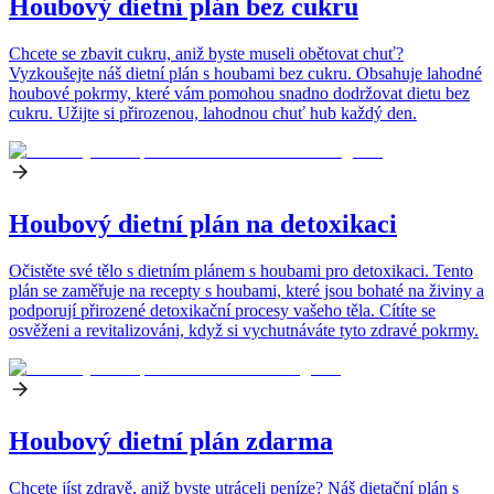
Houbový dietní plán bez cukru
Chcete se zbavit cukru, aniž byste museli obětovat chuť?
Vyzkoušejte náš dietní plán s houbami bez cukru. Obsahuje lahodné
houbové pokrmy, které vám pomohou snadno dodržovat dietu bez
cukru. Užijte si přirozenou, lahodnou chuť hub každý den.
Houbový dietní plán na detoxikaci
Očistěte své tělo s dietním plánem s houbami pro detoxikaci. Tento
plán se zaměřuje na recepty s houbami, které jsou bohaté na živiny a
podporují přirozené detoxikační procesy vašeho těla. Cítíte se
osvěženi a revitalizováni, když si vychutnáváte tyto zdravé pokrmy.
Houbový dietní plán zdarma
Chcete jíst zdravě, aniž byste utráceli peníze? Náš dietační plán s