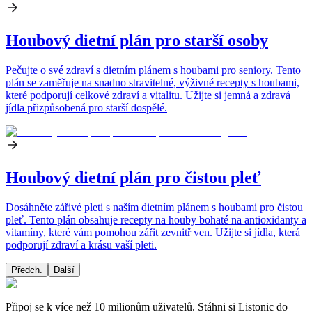
Houbový dietní plán pro starší osoby
Pečujte o své zdraví s dietním plánem s houbami pro seniory. Tento
plán se zaměřuje na snadno stravitelné, výživné recepty s houbami,
které podporují celkové zdraví a vitalitu. Užijte si jemná a zdravá
jídla přizpůsobená pro starší dospělé.
Houbový dietní plán pro čistou pleť
Dosáhněte zářivé pleti s naším dietním plánem s houbami pro čistou
pleť. Tento plán obsahuje recepty na houby bohaté na antioxidanty a
vitamíny, které vám pomohou zářit zevnitř ven. Užijte si jídla, která
podporují zdraví a krásu vaší pleti.
Předch.
Další
Připoj se k více než 10 milionům uživatelů. Stáhni si Listonic do