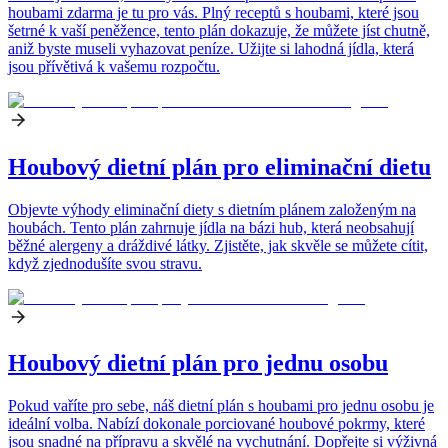
houbami zdarma je tu pro vás. Plný receptů s houbami, které jsou
šetrné k vaší peněžence, tento plán dokazuje, že můžete jíst chutně,
aniž byste museli vyhazovat peníze. Užijte si lahodná jídla, která
jsou přívětivá k vašemu rozpočtu.
Houbový dietní plán pro eliminační dietu
Objevte výhody eliminační diety s dietním plánem založeným na
houbách. Tento plán zahrnuje jídla na bázi hub, která neobsahují
běžné alergeny a dráždivé látky. Zjistěte, jak skvěle se můžete cítit,
když zjednodušíte svou stravu.
Houbový dietní plán pro jednu osobu
Pokud vaříte pro sebe, náš dietní plán s houbami pro jednu osobu je
ideální volba. Nabízí dokonale porciované houbové pokrmy, které
jsou snadné na přípravu a skvělé na vychutnání. Dopřejte si výživná