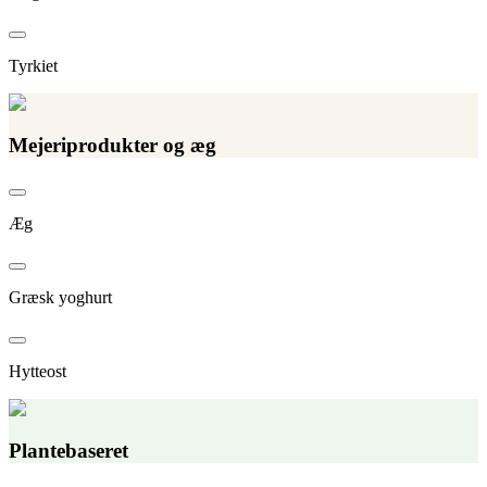
Tyrkiet
Mejeriprodukter og æg
Æg
Græsk yoghurt
Hytteost
Plantebaseret