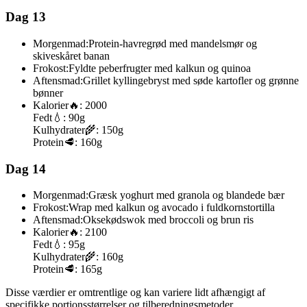
Dag 13
Morgenmad:
Protein-havregrød med mandelsmør og
skiveskåret banan
Frokost:
Fyldte peberfrugter med kalkun og quinoa
Aftensmad:
Grillet kyllingebryst med søde kartofler og grønne
bønner
Kalorier
🔥:
2000
Fedt
💧:
90g
Kulhydrater
🌾:
150g
Protein
🥩:
160g
Dag 14
Morgenmad:
Græsk yoghurt med granola og blandede bær
Frokost:
Wrap med kalkun og avocado i fuldkornstortilla
Aftensmad:
Oksekødswok med broccoli og brun ris
Kalorier
🔥:
2100
Fedt
💧:
95g
Kulhydrater
🌾:
160g
Protein
🥩:
165g
Disse værdier er omtrentlige og kan variere lidt afhængigt af
specifikke portionsstørrelser og tilberedningsmetoder.