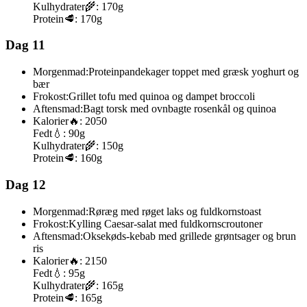
Kulhydrater
🌾:
170g
Protein
🥩:
170g
Dag 11
Morgenmad:
Proteinpandekager toppet med græsk yoghurt og
bær
Frokost:
Grillet tofu med quinoa og dampet broccoli
Aftensmad:
Bagt torsk med ovnbagte rosenkål og quinoa
Kalorier
🔥:
2050
Fedt
💧:
90g
Kulhydrater
🌾:
150g
Protein
🥩:
160g
Dag 12
Morgenmad:
Røræg med røget laks og fuldkornstoast
Frokost:
Kylling Caesar-salat med fuldkornscroutoner
Aftensmad:
Oksekøds-kebab med grillede grøntsager og brun
ris
Kalorier
🔥:
2150
Fedt
💧:
95g
Kulhydrater
🌾:
165g
Protein
🥩:
165g