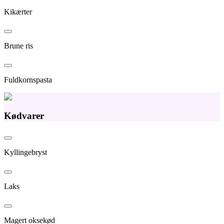
Kikærter
Brune ris
Fuldkornspasta
Kødvarer
Kyllingebryst
Laks
Magert oksekød