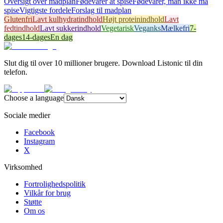
Oversigt over madplan
Fødevarer at spise
Fødevarer, man ikke må
spise
Vigtigste fordele
Forslag til madplan
Glutenfri
Lavt kulhydratindhold
Højt proteinindhold
Lavt
fedtindhold
Lavt sukkerindhold
Vegetarisk
Veganks
Mælkefri
7-
dages
14-dages
En dag
Slut dig til over 10 millioner brugere. Download Listonic til din
telefon.
Choose a language
Sociale medier
Facebook
Instagram
X
Virksomhed
Fortrolighedspolitik
Vilkår for brug
Støtte
Om os