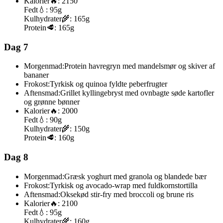
Kalorier
🔥:
2150
Fedt
💧:
95g
Kulhydrater
🌾:
165g
Protein
🥩:
165g
Dag 7
Morgenmad:
Protein havregryn med mandelsmør og skiver af
bananer
Frokost:
Tyrkisk og quinoa fyldte peberfrugter
Aftensmad:
Grillet kyllingebryst med ovnbagte søde kartofler
og grønne bønner
Kalorier
🔥:
2000
Fedt
💧:
90g
Kulhydrater
🌾:
150g
Protein
🥩:
160g
Dag 8
Morgenmad:
Græsk yoghurt med granola og blandede bær
Frokost:
Tyrkisk og avocado-wrap med fuldkornstortilla
Aftensmad:
Oksekød stir-fry med broccoli og brune ris
Kalorier
🔥:
2100
Fedt
💧:
95g
Kulhydrater
🌾:
160g