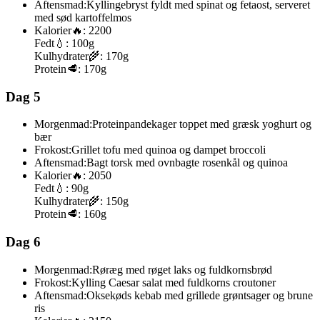
Aftensmad:
Kyllingebryst fyldt med spinat og fetaost, serveret
med sød kartoffelmos
Kalorier
🔥:
2200
Fedt
💧:
100g
Kulhydrater
🌾:
170g
Protein
🥩:
170g
Dag 5
Morgenmad:
Proteinpandekager toppet med græsk yoghurt og
bær
Frokost:
Grillet tofu med quinoa og dampet broccoli
Aftensmad:
Bagt torsk med ovnbagte rosenkål og quinoa
Kalorier
🔥:
2050
Fedt
💧:
90g
Kulhydrater
🌾:
150g
Protein
🥩:
160g
Dag 6
Morgenmad:
Røræg med røget laks og fuldkornsbrød
Frokost:
Kylling Caesar salat med fuldkorns croutoner
Aftensmad:
Oksekøds kebab med grillede grøntsager og brune
ris