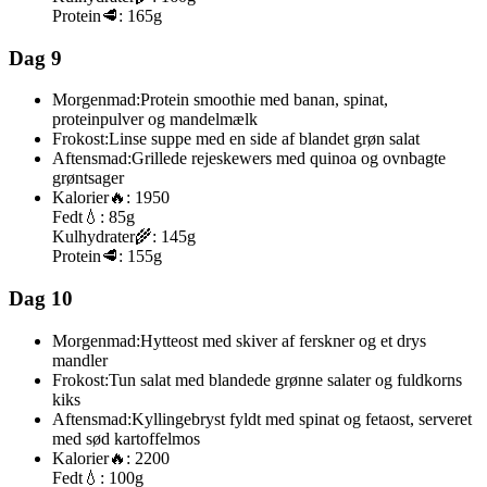
Protein
🥩:
165g
Dag 9
Morgenmad:
Protein smoothie med banan, spinat,
proteinpulver og mandelmælk
Frokost:
Linse suppe med en side af blandet grøn salat
Aftensmad:
Grillede rejeskewers med quinoa og ovnbagte
grøntsager
Kalorier
🔥:
1950
Fedt
💧:
85g
Kulhydrater
🌾:
145g
Protein
🥩:
155g
Dag 10
Morgenmad:
Hytteost med skiver af ferskner og et drys
mandler
Frokost:
Tun salat med blandede grønne salater og fuldkorns
kiks
Aftensmad:
Kyllingebryst fyldt med spinat og fetaost, serveret
med sød kartoffelmos
Kalorier
🔥:
2200
Fedt
💧:
100g