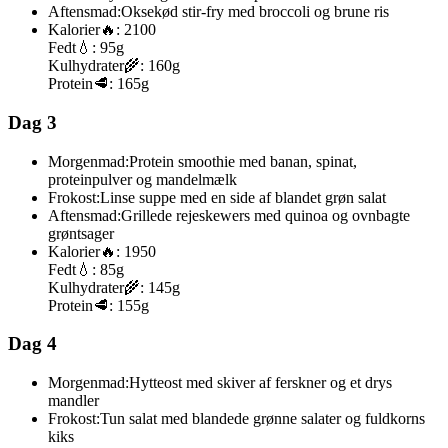
Aftensmad:
Oksekød stir-fry med broccoli og brune ris
Kalorier
🔥:
2100
Fedt
💧:
95g
Kulhydrater
🌾:
160g
Protein
🥩:
165g
Dag 3
Morgenmad:
Protein smoothie med banan, spinat,
proteinpulver og mandelmælk
Frokost:
Linse suppe med en side af blandet grøn salat
Aftensmad:
Grillede rejeskewers med quinoa og ovnbagte
grøntsager
Kalorier
🔥:
1950
Fedt
💧:
85g
Kulhydrater
🌾:
145g
Protein
🥩:
155g
Dag 4
Morgenmad:
Hytteost med skiver af ferskner og et drys
mandler
Frokost:
Tun salat med blandede grønne salater og fuldkorns
kiks