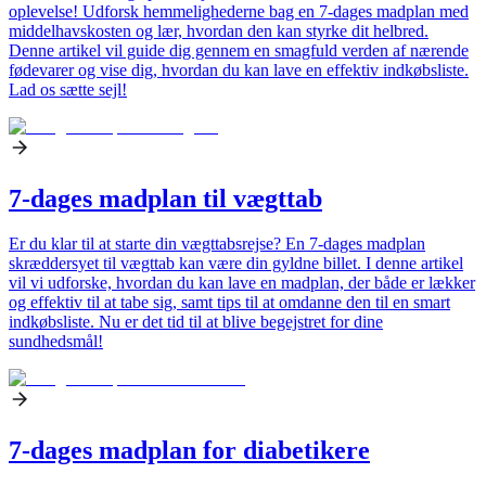
oplevelse! Udforsk hemmelighederne bag en 7-dages madplan med
middelhavskosten og lær, hvordan den kan styrke dit helbred.
Denne artikel vil guide dig gennem en smagfuld verden af nærende
fødevarer og vise dig, hvordan du kan lave en effektiv indkøbsliste.
Lad os sætte sejl!
7-dages madplan til vægttab
Er du klar til at starte din vægttabsrejse? En 7-dages madplan
skræddersyet til vægttab kan være din gyldne billet. I denne artikel
vil vi udforske, hvordan du kan lave en madplan, der både er lækker
og effektiv til at tabe sig, samt tips til at omdanne den til en smart
indkøbsliste. Nu er det tid til at blive begejstret for dine
sundhedsmål!
7-dages madplan for diabetikere