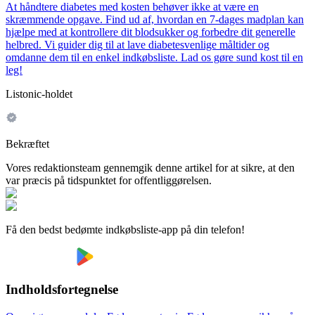
At håndtere diabetes med kosten behøver ikke at være en
skræmmende opgave. Find ud af, hvordan en 7-dages madplan kan
hjælpe med at kontrollere dit blodsukker og forbedre dit generelle
helbred. Vi guider dig til at lave diabetesvenlige måltider og
omdanne dem til en enkel indkøbsliste. Lad os gøre sund kost til en
leg!
Listonic-holdet
Bekræftet
Vores redaktionsteam gennemgik denne artikel for at sikre, at den
var præcis på tidspunktet for offentliggørelsen.
Få den bedst bedømte indkøbsliste-app på din telefon!
Indholdsfortegnelse