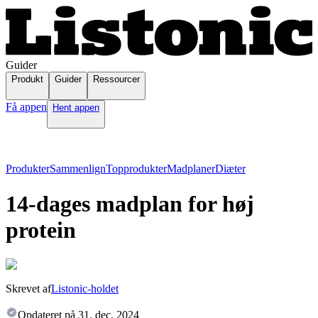
Guider
Produkt
Guider
Ressourcer
Få appen
Hent appen
Produkter
Sammenlign
Topprodukter
Madplaner
Diæter
14-dages madplan for høj
protein
Skrevet af
Listonic-holdet
Opdateret på
31. dec. 2024