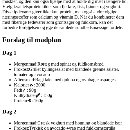
muskler, og den kan også hjælpe med at holde dig mæt i længere tid.
Vælg kvalitetsproteinkilder som fjerkræ, fisk, bønner og yoghurt.
Disse fødevarer giver ikke kun protein, men også andre vigtige
næringsstoffer som calcium og vitamin D. Når du kombinerer dem
med fiberrige fødevarer som grøntsager og fuldkorn, kan det
forbedre fordøjelsen og øge de samlede sundhedsmæssige fordele.
Forslag til madplan
Dag 1
Morgenmad:
Røræg med spinat og fuldkornsbrød
Frokost:
Grillet kyllingesalat med blandede grønne salater,
tomater og avocado
Aftensmad:
Bagt laks med quinoa og ovnbagte asparges
Kalorier
🔥:
2000
Fedt
💧:
90g
Kulhydrater
🌾:
150g
Protein
🥩:
160g
Dag 2
Morgenmad:
Græsk yoghurt med honning og blandede bær
Frokost:
Tyrkisk og avocado-wrap med fuldkornstortilla