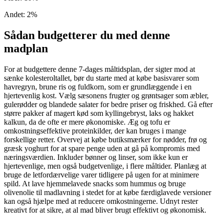
Andet
:
2
%
Sådan budgetterer du med denne
madplan
For at budgettere denne 7-dages måltidsplan, der sigter mod at
sænke kolesteroltallet, bør du starte med at købe basisvarer som
havregryn, brune ris og fuldkorn, som er grundlæggende i en
hjertevenlig kost. Vælg sæsonens frugter og grøntsager som æbler,
gulerødder og blandede salater for bedre priser og friskhed. Gå efter
større pakker af magert kød som kyllingebryst, laks og hakket
kalkun, da de ofte er mere økonomiske. Æg og tofu er
omkostningseffektive proteinkilder, der kan bruges i mange
forskellige retter. Overvej at købe butiksmærker for nødder, frø og
græsk yoghurt for at spare penge uden at gå på kompromis med
næringsværdien. Inkluder bønner og linser, som ikke kun er
hjertevenlige, men også budgetvenlige, i flere måltider. Planlæg at
bruge de letfordærvelige varer tidligere på ugen for at minimere
spild. At lave hjemmelavede snacks som hummus og bruge
olivenolie til madlavning i stedet for at købe færdiglavede versioner
kan også hjælpe med at reducere omkostningerne. Udnyt rester
kreativt for at sikre, at al mad bliver brugt effektivt og økonomisk.