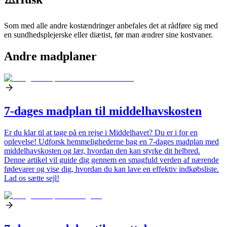
Som med alle andre kostændringer anbefales det at rådføre sig med
en sundhedsplejerske eller diætist, før man ændrer sine kostvaner.
Andre madplaner
7-dages madplan til middelhavskosten
Er du klar til at tage på en rejse i Middelhavet? Du er i for en
oplevelse! Udforsk hemmelighederne bag en 7-dages madplan med
middelhavskosten og lær, hvordan den kan styrke dit helbred.
Denne artikel vil guide dig gennem en smagfuld verden af nærende
fødevarer og vise dig, hvordan du kan lave en effektiv indkøbsliste.
Lad os sætte sejl!