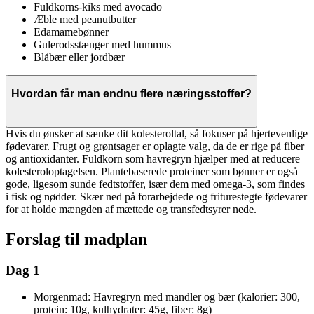
Fuldkorns-kiks med avocado
Æble med peanutbutter
Edamamebønner
Gulerodsstænger med hummus
Blåbær eller jordbær
Hvordan får man endnu flere næringsstoffer?
Hvis du ønsker at sænke dit kolesteroltal, så fokuser på hjertevenlige
fødevarer. Frugt og grøntsager er oplagte valg, da de er rige på fiber
og antioxidanter. Fuldkorn som havregryn hjælper med at reducere
kolesteroloptagelsen. Plantebaserede proteiner som bønner er også
gode, ligesom sunde fedtstoffer, især dem med omega-3, som findes
i fisk og nødder. Skær ned på forarbejdede og friturestegte fødevarer
for at holde mængden af mættede og transfedtsyrer nede.
Forslag til madplan
Dag 1
Morgenmad: Havregryn med mandler og bær (kalorier: 300,
protein: 10g, kulhydrater: 45g, fiber: 8g)