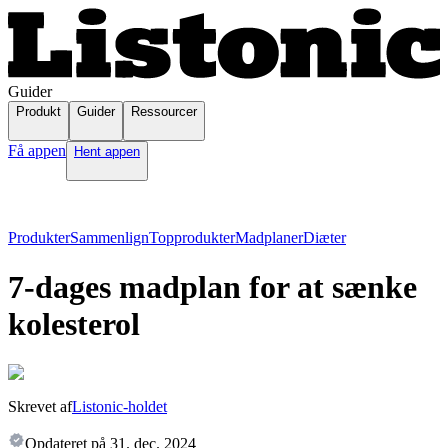
Guider
Produkt
Guider
Ressourcer
Få appen
Hent appen
Produkter
Sammenlign
Topprodukter
Madplaner
Diæter
7-dages madplan for at sænke
kolesterol
Skrevet af
Listonic-holdet
Opdateret på
31. dec. 2024