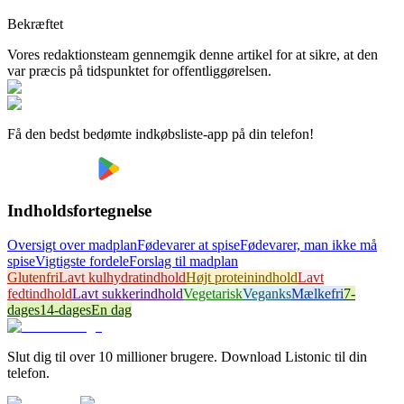
Bekræftet
Vores redaktionsteam gennemgik denne artikel for at sikre, at den
var præcis på tidspunktet for offentliggørelsen.
Få den bedst bedømte indkøbsliste-app på din telefon!
Indholdsfortegnelse
Oversigt over madplan
Fødevarer at spise
Fødevarer, man ikke må
spise
Vigtigste fordele
Forslag til madplan
Glutenfri
Lavt kulhydratindhold
Højt proteinindhold
Lavt
fedtindhold
Lavt sukkerindhold
Vegetarisk
Veganks
Mælkefri
7-
dages
14-dages
En dag
Slut dig til over 10 millioner brugere. Download Listonic til din
telefon.