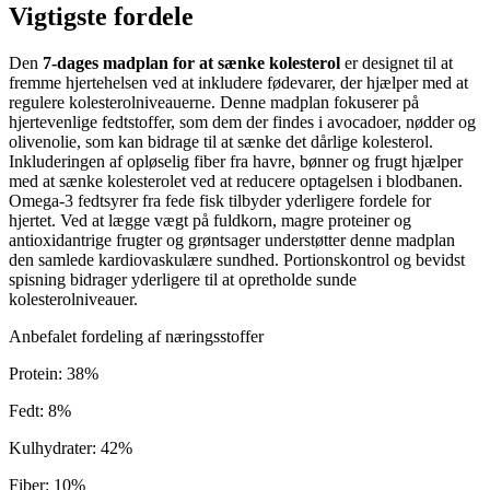
Vigtigste fordele
Den
7-dages madplan for at sænke kolesterol
er designet til at
fremme hjertehelsen ved at inkludere fødevarer, der hjælper med at
regulere kolesterolniveauerne. Denne madplan fokuserer på
hjertevenlige fedtstoffer, som dem der findes i avocadoer, nødder og
olivenolie, som kan bidrage til at sænke det dårlige kolesterol.
Inkluderingen af opløselig fiber fra havre, bønner og frugt hjælper
med at sænke kolesterolet ved at reducere optagelsen i blodbanen.
Omega-3 fedtsyrer fra fede fisk tilbyder yderligere fordele for
hjertet. Ved at lægge vægt på fuldkorn, magre proteiner og
antioxidantrige frugter og grøntsager understøtter denne madplan
den samlede kardiovaskulære sundhed. Portionskontrol og bevidst
spisning bidrager yderligere til at opretholde sunde
kolesterolniveauer.
Anbefalet fordeling af næringsstoffer
Protein
:
38
%
Fedt
:
8
%
Kulhydrater
:
42
%
Fiber
:
10
%