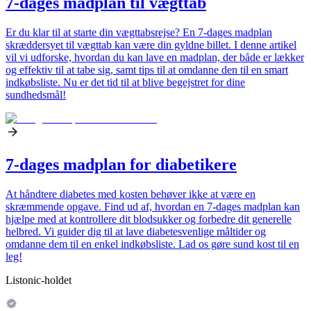
7-dages madplan til vægttab
Er du klar til at starte din vægttabsrejse? En 7-dages madplan
skræddersyet til vægttab kan være din gyldne billet. I denne artikel
vil vi udforske, hvordan du kan lave en madplan, der både er lækker
og effektiv til at tabe sig, samt tips til at omdanne den til en smart
indkøbsliste. Nu er det tid til at blive begejstret for dine
sundhedsmål!
7-dages madplan for diabetikere
At håndtere diabetes med kosten behøver ikke at være en
skræmmende opgave. Find ud af, hvordan en 7-dages madplan kan
hjælpe med at kontrollere dit blodsukker og forbedre dit generelle
helbred. Vi guider dig til at lave diabetesvenlige måltider og
omdanne dem til en enkel indkøbsliste. Lad os gøre sund kost til en
leg!
Listonic-holdet