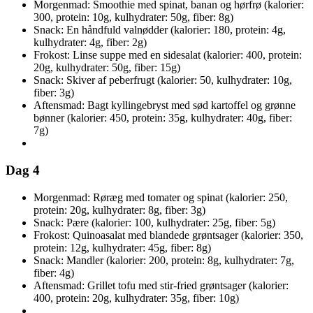
Morgenmad: Smoothie med spinat, banan og hørfrø (kalorier:
300, protein: 10g, kulhydrater: 50g, fiber: 8g)
Snack: En håndfuld valnødder (kalorier: 180, protein: 4g,
kulhydrater: 4g, fiber: 2g)
Frokost: Linse suppe med en sidesalat (kalorier: 400, protein:
20g, kulhydrater: 50g, fiber: 15g)
Snack: Skiver af peberfrugt (kalorier: 50, kulhydrater: 10g,
fiber: 3g)
Aftensmad: Bagt kyllingebryst med sød kartoffel og grønne
bønner (kalorier: 450, protein: 35g, kulhydrater: 40g, fiber:
7g)
Dag 4
Morgenmad: Røræg med tomater og spinat (kalorier: 250,
protein: 20g, kulhydrater: 8g, fiber: 3g)
Snack: Pære (kalorier: 100, kulhydrater: 25g, fiber: 5g)
Frokost: Quinoasalat med blandede grøntsager (kalorier: 350,
protein: 12g, kulhydrater: 45g, fiber: 8g)
Snack: Mandler (kalorier: 200, protein: 8g, kulhydrater: 7g,
fiber: 4g)
Aftensmad: Grillet tofu med stir-fried grøntsager (kalorier:
400, protein: 20g, kulhydrater: 35g, fiber: 10g)