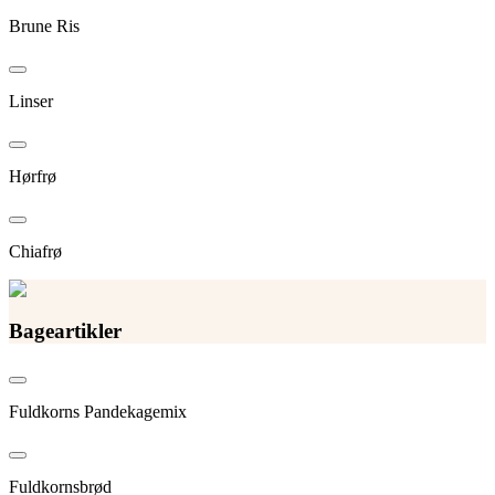
Brune Ris
Linser
Hørfrø
Chiafrø
Bageartikler
Fuldkorns Pandekagemix
Fuldkornsbrød