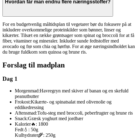
Hvordan får man endnu flere næringsstoffer?
For en budgetvenlig måltidsplan til vegetarer bør du fokusere på at
inkludere overkommelige proteinkilder som bønner, linser og
kikærter. Tilsæt en række grøntsager som spinat og broccoli for at få
fiber, vitaminer og mineraler. Inkluder sunde fedtstoffer med
avocado og frø som chia og hørfrø. For at øge næringsindholdet kan
du bruge fuldkorn som quinoa og brune ris.
Forslag til madplan
Dag 1
Morgenmad:
Havregryn med skiver af banan og en skefuld
peanutbutter
Frokost:
Kikærte- og spinatsalat med olivenolie og
eddikedressing
Aftensmad:
Tofu-steg med broccoli, peberfrugter og brune ris
Snack:
Græsk yoghurt med jordbær
Kalorier
🔥:
1800
Fedt
💧:
50g
Kulhydrater
🌾:
250g