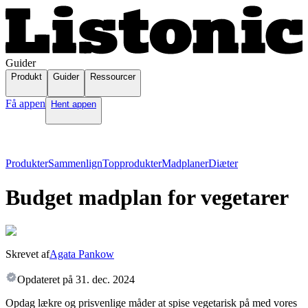
Guider
Produkt
Guider
Ressourcer
Få appen
Hent appen
Produkter
Sammenlign
Topprodukter
Madplaner
Diæter
Budget madplan for vegetarer
Skrevet af
Agata Pankow
Opdateret på
31. dec. 2024
Opdag lækre og prisvenlige måder at spise vegetarisk på med vores