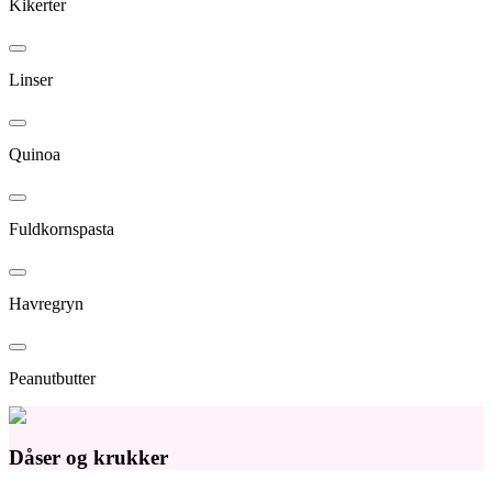
Kikerter
Linser
Quinoa
Fuldkornspasta
Havregryn
Peanutbutter
Dåser og krukker