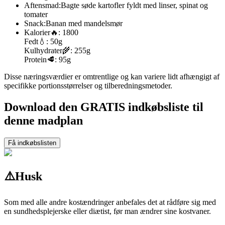
Aftensmad:
Bagte søde kartofler fyldt med linser, spinat og
tomater
Snack:
Banan med mandelsmør
Kalorier
🔥:
1800
Fedt
💧:
50g
Kulhydrater
🌾:
255g
Protein
🥩:
95g
Disse næringsværdier er omtrentlige og kan variere lidt afhængigt af
specifikke portionsstørrelser og tilberedningsmetoder.
Download den GRATIS indkøbsliste til
denne madplan
Få indkøbslisten
⚠️
Husk
Som med alle andre kostændringer anbefales det at rådføre sig med
en sundhedsplejerske eller diætist, før man ændrer sine kostvaner.