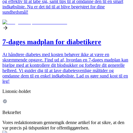
og effektiv til at tabe sig, samt tips til at omdanne den til en smart
indkøbsliste. Nu er det tid til at blive begejstret for dine
sundhedsmål!
7-dages madplan for diabetikere
At håndtere diabetes med kosten behøver ikke at være en
skræmmende opgave. Find ud af, hvordan en 7-dages madplan kan
hjælpe med at kontrollere dit blodsukker og forbedre dit generelle
helbred. Vi guider dig til at lave diabetesvenlige måltider og
omdanne dem til en enkel indkøbsliste. Lad os gøre sund kost til en
leg!
Listonic-holdet
Bekræftet
Vores redaktionsteam gennemgik denne artikel for at sikre, at den
var præcis på tidspunktet for offentliggørelsen.