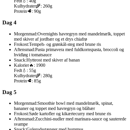
Fedt
💧:
40g
Kulhydrater
🌾:
260g
Protein
🥩:
90g
Dag 4
Morgenmad:
Overnights havregryn med mandelmælk, toppet
med skiver af jordbær og et drys chiafrø
Frokost:
Tempeh- og grønkål-steg med brune ris
Aftensmad:
Pasta primavera med fuldkornspasta, broccoli og
hvidløg i tomatsauce
Snack:
Hytteost med skiver af banan
Kalorier
🔥:
1900
Fedt
💧:
55g
Kulhydrater
🌾:
280g
Protein
🥩:
85g
Dag 5
Morgenmad:
Smoothie bowl med mandelmælk, spinat,
bananer og toppet med havregryn og blåbær
Frokost:
Søde kartofler og kikærtecurry med brune ris
Aftensmad:
Zucchini-nudler med marinara-sauce og sauterede
svampe
Snack:
Gulerodsstænger med hummus