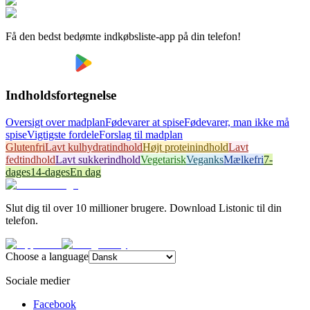
Få den bedst bedømte indkøbsliste-app på din telefon!
Indholdsfortegnelse
Oversigt over madplan
Fødevarer at spise
Fødevarer, man ikke må
spise
Vigtigste fordele
Forslag til madplan
Glutenfri
Lavt kulhydratindhold
Højt proteinindhold
Lavt
fedtindhold
Lavt sukkerindhold
Vegetarisk
Veganks
Mælkefri
7-
dages
14-dages
En dag
Slut dig til over 10 millioner brugere. Download Listonic til din
telefon.
Choose a language
Sociale medier
Facebook