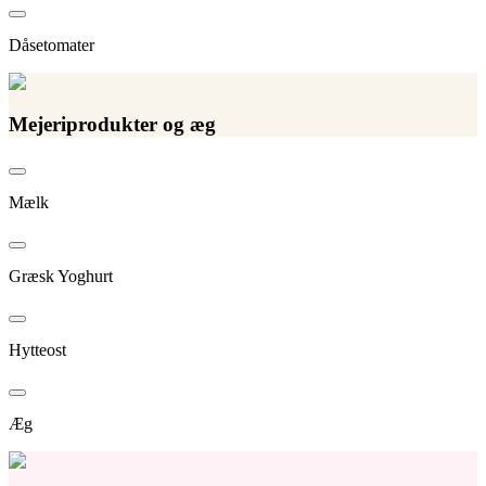
Dåsetomater
Mejeriprodukter og æg
Mælk
Græsk Yoghurt
Hytteost
Æg