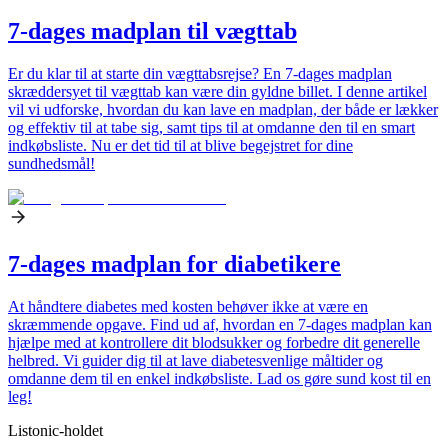
7-dages madplan til vægttab
Er du klar til at starte din vægttabsrejse? En 7-dages madplan
skræddersyet til vægttab kan være din gyldne billet. I denne artikel
vil vi udforske, hvordan du kan lave en madplan, der både er lækker
og effektiv til at tabe sig, samt tips til at omdanne den til en smart
indkøbsliste. Nu er det tid til at blive begejstret for dine
sundhedsmål!
7-dages madplan for diabetikere
At håndtere diabetes med kosten behøver ikke at være en
skræmmende opgave. Find ud af, hvordan en 7-dages madplan kan
hjælpe med at kontrollere dit blodsukker og forbedre dit generelle
helbred. Vi guider dig til at lave diabetesvenlige måltider og
omdanne dem til en enkel indkøbsliste. Lad os gøre sund kost til en
leg!
Listonic-holdet