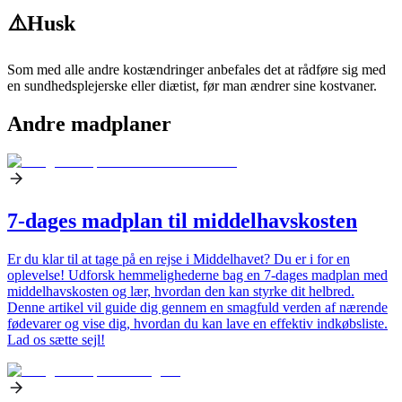
⚠️
Husk
Som med alle andre kostændringer anbefales det at rådføre sig med
en sundhedsplejerske eller diætist, før man ændrer sine kostvaner.
Andre madplaner
7-dages madplan til middelhavskosten
Er du klar til at tage på en rejse i Middelhavet? Du er i for en
oplevelse! Udforsk hemmelighederne bag en 7-dages madplan med
middelhavskosten og lær, hvordan den kan styrke dit helbred.
Denne artikel vil guide dig gennem en smagfuld verden af nærende
fødevarer og vise dig, hvordan du kan lave en effektiv indkøbsliste.
Lad os sætte sejl!