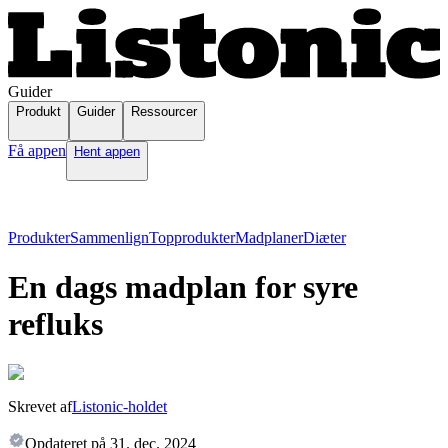
Guider
Produkt
Guider
Ressourcer
Få appen
Hent appen
Produkter
Sammenlign
Topprodukter
Madplaner
Diæter
En dags madplan for syre
refluks
Skrevet af
Listonic-holdet
Opdateret på
31. dec. 2024