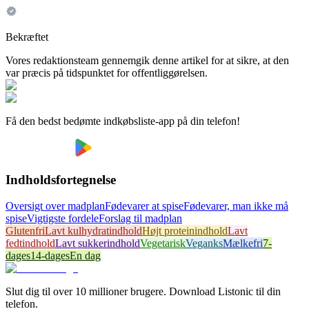
Bekræftet
Vores redaktionsteam gennemgik denne artikel for at sikre, at den
var præcis på tidspunktet for offentliggørelsen.
Få den bedst bedømte indkøbsliste-app på din telefon!
Indholdsfortegnelse
Oversigt over madplan
Fødevarer at spise
Fødevarer, man ikke må
spise
Vigtigste fordele
Forslag til madplan
Glutenfri
Lavt kulhydratindhold
Højt proteinindhold
Lavt
fedtindhold
Lavt sukkerindhold
Vegetarisk
Veganks
Mælkefri
7-
dages
14-dages
En dag
Slut dig til over 10 millioner brugere. Download Listonic til din
telefon.