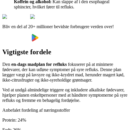
Koffein og alkohol:
Kan slappe af i den esophageal
sphincter, hvilket fører til refluks.
Bliv en del af 20+ millioner bevidste forbrugere verden over!
Vigtigste fordele
Den
en-dags madplan for refluks
fokuserer på at minimere
fødevarer, der kan udløse symptomer på syre refluks. Denne plan
lægger vægt på lavsyre og ikke-krydret mad, herunder magert kød,
ikke-citrusfrugter og ikke-syreholdige grøntsager.
Ved at undgå almindelige triggere og inkludere alkaliske fødevarer,
hjælper planen enkeltpersoner med at håndtere symptomerne på syre
refluks og fremme en behagelig fordøjelse.
Anbefalet fordeling af næringsstoffer
Protein
:
24
%
Fedt
:
26
%