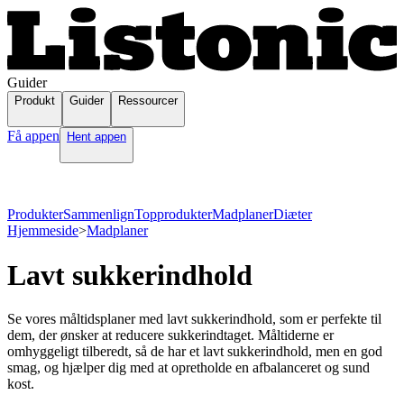
Guider
Produkt
Guider
Ressourcer
Få appen
Hent appen
Produkter
Sammenlign
Topprodukter
Madplaner
Diæter
Hjemmeside
>
Madplaner
Lavt sukkerindhold
Se vores måltidsplaner med lavt sukkerindhold, som er perfekte til
dem, der ønsker at reducere sukkerindtaget. Måltiderne er
omhyggeligt tilberedt, så de har et lavt sukkerindhold, men en god
smag, og hjælper dig med at opretholde en afbalanceret og sund
kost.