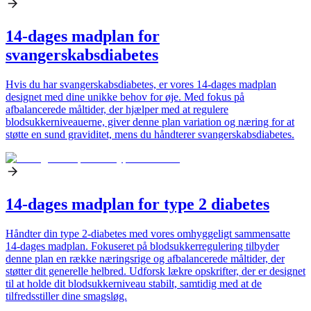
14-dages madplan for
svangerskabsdiabetes
Hvis du har svangerskabsdiabetes, er vores 14-dages madplan
designet med dine unikke behov for øje. Med fokus på
afbalancerede måltider, der hjælper med at regulere
blodsukkerniveauerne, giver denne plan variation og næring for at
støtte en sund graviditet, mens du håndterer svangerskabsdiabetes.
14-dages madplan for type 2 diabetes
Håndter din type 2-diabetes med vores omhyggeligt sammensatte
14-dages madplan. Fokuseret på blodsukkerregulering tilbyder
denne plan en række næringsrige og afbalancerede måltider, der
støtter dit generelle helbred. Udforsk lækre opskrifter, der er designet
til at holde dit blodsukkerniveau stabilt, samtidig med at de
tilfredsstiller dine smagsløg.