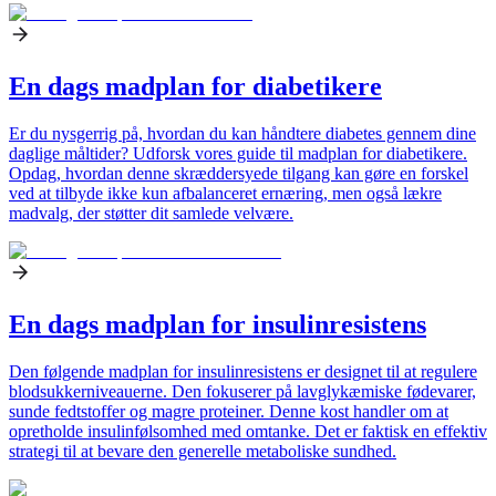
En dags madplan for diabetikere
Er du nysgerrig på, hvordan du kan håndtere diabetes gennem dine
daglige måltider? Udforsk vores guide til madplan for diabetikere.
Opdag, hvordan denne skræddersyede tilgang kan gøre en forskel
ved at tilbyde ikke kun afbalanceret ernæring, men også lækre
madvalg, der støtter dit samlede velvære.
En dags madplan for insulinresistens
Den følgende madplan for insulinresistens er designet til at regulere
blodsukkerniveauerne. Den fokuserer på lavglykæmiske fødevarer,
sunde fedtstoffer og magre proteiner. Denne kost handler om at
opretholde insulinfølsomhed med omtanke. Det er faktisk en effektiv
strategi til at bevare den generelle metaboliske sundhed.