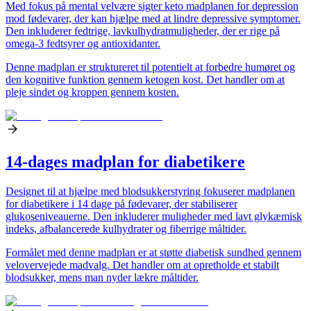
Med fokus på mental velvære sigter keto madplanen for depression
mod fødevarer, der kan hjælpe med at lindre depressive symptomer.
Den inkluderer fedtrige, lavkulhydratmuligheder, der er rige på
omega-3 fedtsyrer og antioxidanter.
Denne madplan er struktureret til potentielt at forbedre humøret og
den kognitive funktion gennem ketogen kost. Det handler om at
pleje sindet og kroppen gennem kosten.
14-dages madplan for diabetikere
Designet til at hjælpe med blodsukkerstyring fokuserer madplanen
for diabetikere i 14 dage på fødevarer, der stabiliserer
glukoseniveauerne. Den inkluderer muligheder med lavt glykæmisk
indeks, afbalancerede kulhydrater og fiberrige måltider.
Formålet med denne madplan er at støtte diabetisk sundhed gennem
velovervejede madvalg. Det handler om at opretholde et stabilt
blodsukker, mens man nyder lækre måltider.