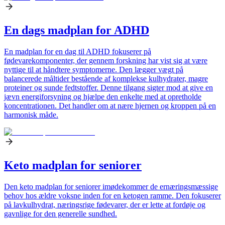
En dags madplan for ADHD
En madplan for en dag til ADHD fokuserer på
fødevarekomponenter, der gennem forskning har vist sig at være
nyttige til at håndtere symptomerne. Den lægger vægt på
balancerede måltider bestående af komplekse kulhydrater, magre
proteiner og sunde fedtstoffer. Denne tilgang sigter mod at give en
jævn energiforsyning og hjælpe den enkelte med at opretholde
koncentrationen. Det handler om at nære hjernen og kroppen på en
harmonisk måde.
Keto madplan for seniorer
Den keto madplan for seniorer imødekommer de ernæringsmæssige
behov hos ældre voksne inden for en ketogen ramme. Den fokuserer
på lavkulhydrat, næringsrige fødevarer, der er lette at fordøje og
gavnlige for den generelle sundhed.