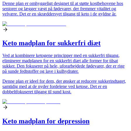
Denne plan er omhyggeligt designet til at støtte kostbehovene hos
seniorer og lægger vægt på fødevarer, der fremmer vitalitet og
velvære. Det er en skræddersyet tilgang til keto i de gyldne år.
Keto madplan for sukkerfri diæt
Ved at kombinere ketogene principper med en sukkerfri tilgang,
eliminerer madplanen for en sukkerfri diæt alle former for tilsat
sukker. Den fokuserer på hele, uforarbejdede fødevarer, der er rige
på sunde fedtstoffer og lave i kulhydrater.
Denne plan er ideel for dem, der ønsker at reducere sukkerindtaget,
samtidig med at de nyder fordelene ved ketose. Det er en
dobbeltfokuseret tilgang til sund kost.
Keto madplan for depression