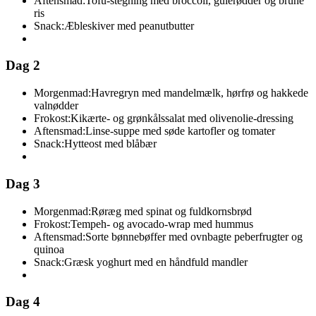
Aftensmad:
Tofu-stegning med broccoli, gulerødder og brune
ris
Snack:
Æbleskiver med peanutbutter
Dag 2
Morgenmad:
Havregryn med mandelmælk, hørfrø og hakkede
valnødder
Frokost:
Kikærte- og grønkålssalat med olivenolie-dressing
Aftensmad:
Linse-suppe med søde kartofler og tomater
Snack:
Hytteost med blåbær
Dag 3
Morgenmad:
Røræg med spinat og fuldkornsbrød
Frokost:
Tempeh- og avocado-wrap med hummus
Aftensmad:
Sorte bønnebøffer med ovnbagte peberfrugter og
quinoa
Snack:
Græsk yoghurt med en håndfuld mandler
Dag 4