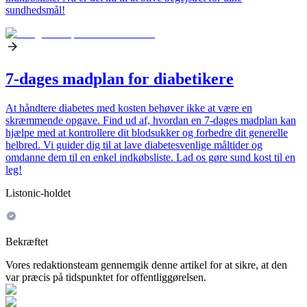
sundhedsmål!
7-dages madplan for diabetikere
At håndtere diabetes med kosten behøver ikke at være en
skræmmende opgave. Find ud af, hvordan en 7-dages madplan kan
hjælpe med at kontrollere dit blodsukker og forbedre dit generelle
helbred. Vi guider dig til at lave diabetesvenlige måltider og
omdanne dem til en enkel indkøbsliste. Lad os gøre sund kost til en
leg!
Listonic-holdet
Bekræftet
Vores redaktionsteam gennemgik denne artikel for at sikre, at den
var præcis på tidspunktet for offentliggørelsen.