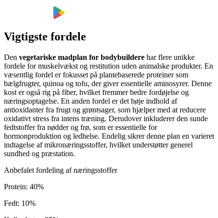
Vigtigste fordele
Den
vegetariske madplan for bodybuildere
har flere unikke
fordele for muskelvækst og restitution uden animalske produkter. En
væsentlig fordel er fokusset på plantebaserede proteiner som
bælgfrugter, quinoa og tofu, der giver essentielle aminosyrer. Denne
kost er også rig på fiber, hvilket fremmer bedre fordøjelse og
næringsoptagelse. En anden fordel er det høje indhold af
antioxidanter fra frugt og grøntsager, som hjælper med at reducere
oxidativt stress fra intens træning. Derudover inkluderer den sunde
fedtstoffer fra nødder og frø, som er essentielle for
hormonproduktion og ledhelse. Endelig sikrer denne plan en varieret
indtagelse af mikronæringsstoffer, hvilket understøtter generel
sundhed og præstation.
Anbefalet fordeling af næringsstoffer
Protein
:
40
%
Fedt
:
10
%