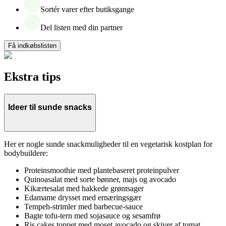
Sortér varer efter butiksgange
Del listen med din partner
Få indkøbslisten
Ekstra tips
Ideer til sunde snacks
Her er nogle sunde snackmuligheder til en vegetarisk kostplan for
bodybuildere:
Proteinsmoothie med plantebaseret proteinpulver
Quinoasalat med sorte bønner, majs og avocado
Kikærtesalat med hakkede grøntsager
Edamame drysset med ernæringsgær
Tempeh-strimler med barbecue-sauce
Bagte tofu-tern med sojasauce og sesamfrø
Ris cakes toppet med moset avocado og skiver af tomat