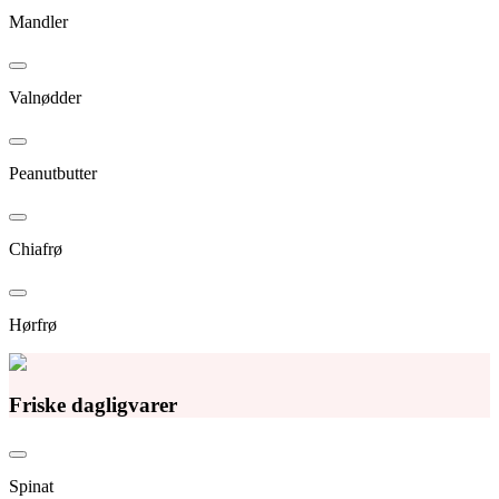
Mandler
Valnødder
Peanutbutter
Chiafrø
Hørfrø
Friske dagligvarer
Spinat