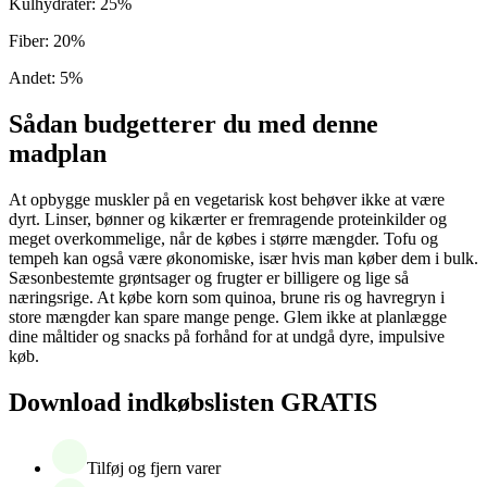
Kulhydrater
:
25
%
Fiber
:
20
%
Andet
:
5
%
Sådan budgetterer du med denne
madplan
At opbygge muskler på en vegetarisk kost behøver ikke at være
dyrt. Linser, bønner og kikærter er fremragende proteinkilder og
meget overkommelige, når de købes i større mængder. Tofu og
tempeh kan også være økonomiske, især hvis man køber dem i bulk.
Sæsonbestemte grøntsager og frugter er billigere og lige så
næringsrige. At købe korn som quinoa, brune ris og havregryn i
store mængder kan spare mange penge. Glem ikke at planlægge
dine måltider og snacks på forhånd for at undgå dyre, impulsive
køb.
Download indkøbslisten GRATIS
Tilføj og fjern varer