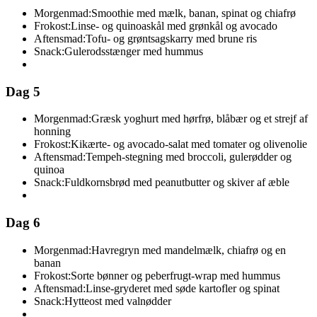
Morgenmad:
Smoothie med mælk, banan, spinat og chiafrø
Frokost:
Linse- og quinoaskål med grønkål og avocado
Aftensmad:
Tofu- og grøntsagskarry med brune ris
Snack:
Gulerodsstænger med hummus
Dag 5
Morgenmad:
Græsk yoghurt med hørfrø, blåbær og et strejf af
honning
Frokost:
Kikærte- og avocado-salat med tomater og olivenolie
Aftensmad:
Tempeh-stegning med broccoli, gulerødder og
quinoa
Snack:
Fuldkornsbrød med peanutbutter og skiver af æble
Dag 6
Morgenmad:
Havregryn med mandelmælk, chiafrø og en
banan
Frokost:
Sorte bønner og peberfrugt-wrap med hummus
Aftensmad:
Linse-gryderet med søde kartofler og spinat
Snack:
Hytteost med valnødder