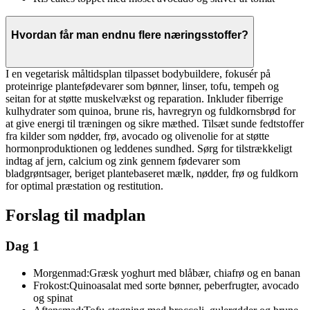
Hvordan får man endnu flere næringsstoffer?
I en vegetarisk måltidsplan tilpasset bodybuildere, fokusér på
proteinrige plantefødevarer som bønner, linser, tofu, tempeh og
seitan for at støtte muskelvækst og reparation. Inkluder fiberrige
kulhydrater som quinoa, brune ris, havregryn og fuldkornsbrød for
at give energi til træningen og sikre mæthed. Tilsæt sunde fedtstoffer
fra kilder som nødder, frø, avocado og olivenolie for at støtte
hormonproduktionen og leddenes sundhed. Sørg for tilstrækkeligt
indtag af jern, calcium og zink gennem fødevarer som
bladgrøntsager, beriget plantebaseret mælk, nødder, frø og fuldkorn
for optimal præstation og restitution.
Forslag til madplan
Dag 1
Morgenmad:
Græsk yoghurt med blåbær, chiafrø og en banan
Frokost:
Quinoasalat med sorte bønner, peberfrugter, avocado
og spinat