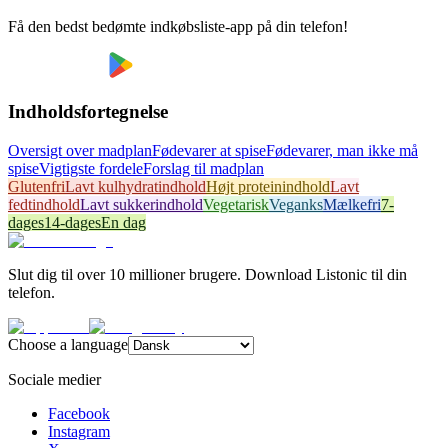
Få den bedst bedømte indkøbsliste-app på din telefon!
Indholdsfortegnelse
Oversigt over madplan
Fødevarer at spise
Fødevarer, man ikke må
spise
Vigtigste fordele
Forslag til madplan
Glutenfri
Lavt kulhydratindhold
Højt proteinindhold
Lavt
fedtindhold
Lavt sukkerindhold
Vegetarisk
Veganks
Mælkefri
7-
dages
14-dages
En dag
Slut dig til over 10 millioner brugere. Download Listonic til din
telefon.
Choose a language
Sociale medier
Facebook
Instagram