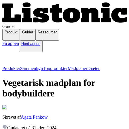
Guider
Produkt
Guider
Ressourcer
Få appen
Hent appen
Produkter
Sammenlign
Topprodukter
Madplaner
Diæter
Vegetarisk madplan for
bodybuildere
Skrevet af
Agata Pankow
Opdateret på
31. dec. 2024