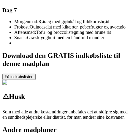
Dag 7
Morgenmad:
Røræg med grønkål og fuldkornsbrød
Frokost:
Quinoasalat med kikærter, peberfrugter og avocado
Aftensmad:
Tofu- og broccolistegning med brune ris
Snack:
Græsk yoghurt med en håndfuld mandler
Download den GRATIS indkøbsliste til
denne madplan
Få indkøbslisten
⚠️
Husk
Som med alle andre kostændringer anbefales det at rådføre sig med
en sundhedsplejerske eller diætist, før man ændrer sine kostvaner.
Andre madplaner