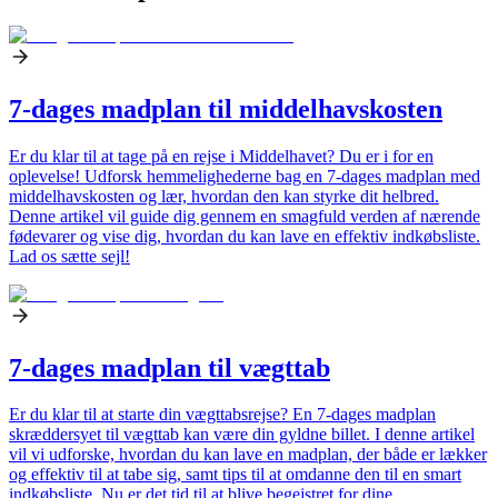
7-dages madplan til middelhavskosten
Er du klar til at tage på en rejse i Middelhavet? Du er i for en
oplevelse! Udforsk hemmelighederne bag en 7-dages madplan med
middelhavskosten og lær, hvordan den kan styrke dit helbred.
Denne artikel vil guide dig gennem en smagfuld verden af nærende
fødevarer og vise dig, hvordan du kan lave en effektiv indkøbsliste.
Lad os sætte sejl!
7-dages madplan til vægttab
Er du klar til at starte din vægttabsrejse? En 7-dages madplan
skræddersyet til vægttab kan være din gyldne billet. I denne artikel
vil vi udforske, hvordan du kan lave en madplan, der både er lækker
og effektiv til at tabe sig, samt tips til at omdanne den til en smart
indkøbsliste. Nu er det tid til at blive begejstret for dine