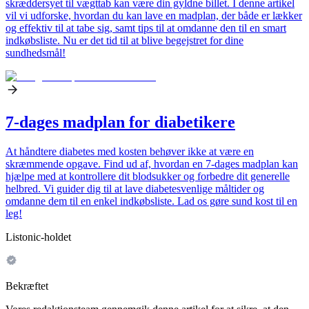
skræddersyet til vægttab kan være din gyldne billet. I denne artikel
vil vi udforske, hvordan du kan lave en madplan, der både er lækker
og effektiv til at tabe sig, samt tips til at omdanne den til en smart
indkøbsliste. Nu er det tid til at blive begejstret for dine
sundhedsmål!
7-dages madplan for diabetikere
At håndtere diabetes med kosten behøver ikke at være en
skræmmende opgave. Find ud af, hvordan en 7-dages madplan kan
hjælpe med at kontrollere dit blodsukker og forbedre dit generelle
helbred. Vi guider dig til at lave diabetesvenlige måltider og
omdanne dem til en enkel indkøbsliste. Lad os gøre sund kost til en
leg!
Listonic-holdet
Bekræftet