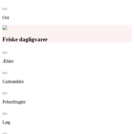
Ost
Friske dagligvarer
Æbler
Gulerødder
Peberfrugter
Løg