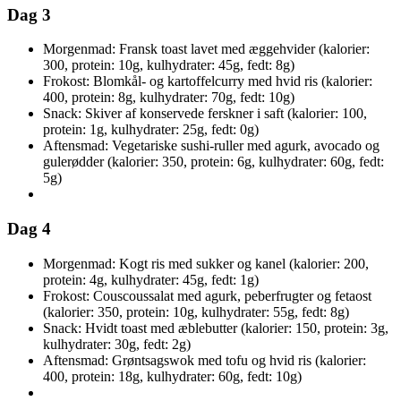
Dag 3
Morgenmad: Fransk toast lavet med æggehvider (kalorier:
300, protein: 10g, kulhydrater: 45g, fedt: 8g)
Frokost: Blomkål- og kartoffelcurry med hvid ris (kalorier:
400, protein: 8g, kulhydrater: 70g, fedt: 10g)
Snack: Skiver af konservede ferskner i saft (kalorier: 100,
protein: 1g, kulhydrater: 25g, fedt: 0g)
Aftensmad: Vegetariske sushi-ruller med agurk, avocado og
gulerødder (kalorier: 350, protein: 6g, kulhydrater: 60g, fedt:
5g)
Dag 4
Morgenmad: Kogt ris med sukker og kanel (kalorier: 200,
protein: 4g, kulhydrater: 45g, fedt: 1g)
Frokost: Couscoussalat med agurk, peberfrugter og fetaost
(kalorier: 350, protein: 10g, kulhydrater: 55g, fedt: 8g)
Snack: Hvidt toast med æblebutter (kalorier: 150, protein: 3g,
kulhydrater: 30g, fedt: 2g)
Aftensmad: Grøntsagswok med tofu og hvid ris (kalorier:
400, protein: 18g, kulhydrater: 60g, fedt: 10g)