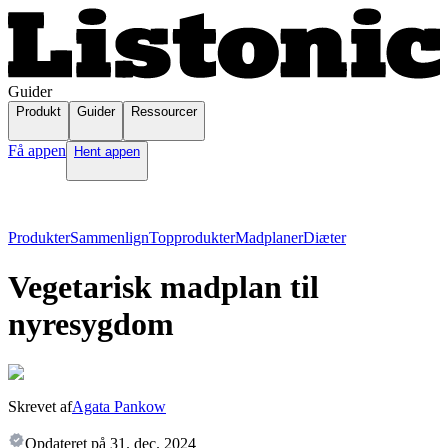
Guider
Produkt
Guider
Ressourcer
Få appen
Hent appen
Produkter
Sammenlign
Topprodukter
Madplaner
Diæter
Vegetarisk madplan til
nyresygdom
Skrevet af
Agata Pankow
Opdateret på
31. dec. 2024