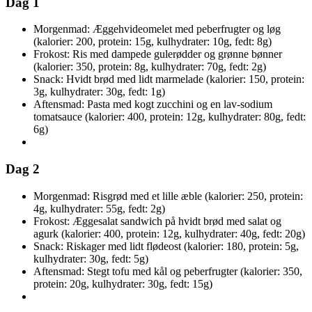
Dag 1
Morgenmad: Æggehvideomelet med peberfrugter og løg
(kalorier: 200, protein: 15g, kulhydrater: 10g, fedt: 8g)
Frokost: Ris med dampede gulerødder og grønne bønner
(kalorier: 350, protein: 8g, kulhydrater: 70g, fedt: 2g)
Snack: Hvidt brød med lidt marmelade (kalorier: 150, protein:
3g, kulhydrater: 30g, fedt: 1g)
Aftensmad: Pasta med kogt zucchini og en lav-sodium
tomatsauce (kalorier: 400, protein: 12g, kulhydrater: 80g, fedt:
6g)
Dag 2
Morgenmad: Risgrød med et lille æble (kalorier: 250, protein:
4g, kulhydrater: 55g, fedt: 2g)
Frokost: Æggesalat sandwich på hvidt brød med salat og
agurk (kalorier: 400, protein: 12g, kulhydrater: 40g, fedt: 20g)
Snack: Riskager med lidt flødeost (kalorier: 180, protein: 5g,
kulhydrater: 30g, fedt: 5g)
Aftensmad: Stegt tofu med kål og peberfrugter (kalorier: 350,
protein: 20g, kulhydrater: 30g, fedt: 15g)