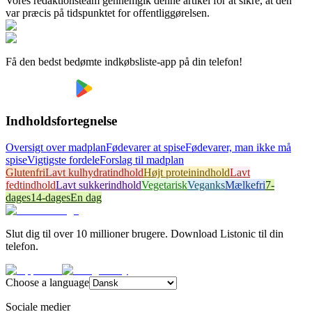
Vores redaktionsteam gennemgik denne artikel for at sikre, at den
var præcis på tidspunktet for offentliggørelsen.
Få den bedst bedømte indkøbsliste-app på din telefon!
Indholdsfortegnelse
Oversigt over madplan
Fødevarer at spise
Fødevarer, man ikke må
spise
Vigtigste fordele
Forslag til madplan
Glutenfri
Lavt kulhydratindhold
Højt proteinindhold
Lavt
fedtindhold
Lavt sukkerindhold
Vegetarisk
Veganks
Mælkefri
7-
dages
14-dages
En dag
Slut dig til over 10 millioner brugere. Download Listonic til din
telefon.
Choose a language
Sociale medier