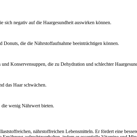
e sich negativ auf die Haargesundheit auswirken können.
nd Donuts, die die Nährstoffaufnahme beeinträchtigen können.
s und Konservensuppen, die zu Dehydration und schlechter Haargesund
nd das Haar schwächen.
 die wenig Nährwert bieten.
llaststoffreichen, nährstoffreichen Lebensmitteln. Er fördert eine bes
Ernährung aufrechtzuerhalten, indem er essentielle Vitamine und Mineral