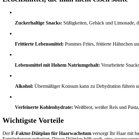
Zuckerhaltige Snacks:
Süßigkeiten, Gebäck und Limonade, di
Frittierte Lebensmittel:
Pommes Frites, frittierte Hähnchen u
Lebensmittel mit Hohem Natriumgehalt:
Verarbeitete Snack
Alkohol:
Übermäßiger Konsum kann zu Dehydration führen u
Verfeinerte Kohlenhydrate:
Weißbrot, weißer Reis und Pasta,
Wichtigste Vorteile
Der
F-Faktor-Diätplan für Haarwachstum
versorgt Ihr Haar mit ba
Entzündungen reduziert. Dieser Diätplan hilft auch, eine ausgewogene 