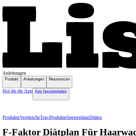
Anleitungen
Produkt
Anleitungen
Ressourcen
Hol dir die App
App herunterladen
Produkte
Vergleiche
Top-Produkte
Speisepläne
Diäten
F-Faktor Diätplan Für Haarwa