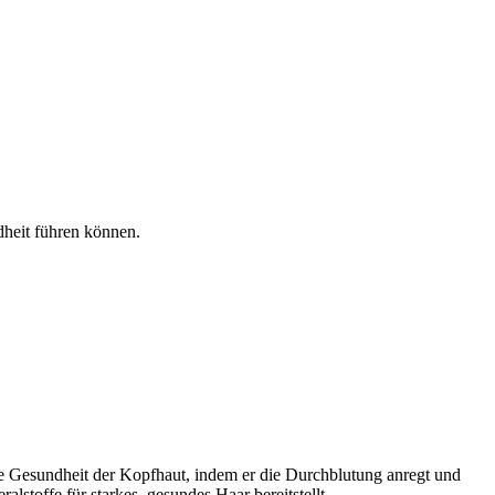
heit führen können.
sere Gesundheit der Kopfhaut, indem er die Durchblutung anregt und
stoffe für starkes, gesundes Haar bereitstellt.