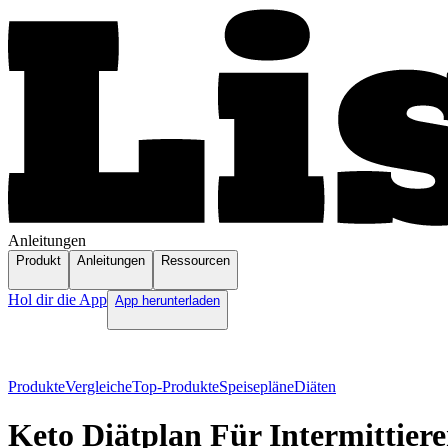
Anleitungen
Produkt
Anleitungen
Ressourcen
Hol dir die App
App herunterladen
Produkte
Vergleiche
Top-Produkte
Speisepläne
Diäten
Keto Diätplan Für Intermittier