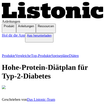
Anleitungen
Produkt
Anleitungen
Ressourcen
Hol dir die App
App herunterladen
Produkte
Vergleiche
Top-Produkte
Speisepläne
Diäten
Hohe-Protein-Diätplan für
Typ-2-Diabetes
Geschrieben von
Das Listonic-Team