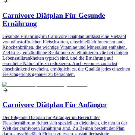
Carnivore Diätplan Für Gesunde
Ernährung
Gesunde Ernährung im Carnivore Diätplan umfasst eine Vielzahl
von nährstoffreichen Fleischsorten, einschließlich Innereien und
Knochenbrühen, die wichtige Vitamine und Mineralien enthalten.
Ziel ist es, entzündliche Reaktionen zu eliminieren, die bei einigen
Lebensstilkrankheiten typisch sind, und die Ernährung auf
essentielle Nährstoffe zu reduzieren. Auch wenn es zunächst
einschränkend erscheint, ermöglicht es, die Qualität jedes einzelnen
Fleischgerichts genauer zu betrachten.
Carnivore Diätplan Für Anfänger
Der folgende Diätplan für Anfänger im Bereich der
Fleischernährung richtet sich speziell an diejenigen, die neu in der
Welt der carnivoren Ernährung sind. Zu Beginn besteht der Plan
darin, ausschließlich Fleisch zu essen, anstatt tierbasierte