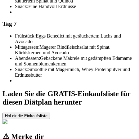
sautiertem Spinat und Quinoa
Snack:
Eine Handvoll Erdnüsse
Tag 7
Frühstück:
Eggs Benedict mit geräuchertem Lachs und
Avocado
Mittagessen:
Magerer Rindfleischsalat mit Spinat,
Kürbiskernen und Avocado
Abendessen:
Gebackene Makrele mit gedämpften Edamame
und Sonnenblumenkernen
Snack:
Smoothie mit Magermilch, Whey-Proteinpulver und
Erdnussbutter
Laden Sie die GRATIS-Einkaufsliste für
diesen Diätplan herunter
Hol dir die Einkaufsliste
⚠️ Merke dir