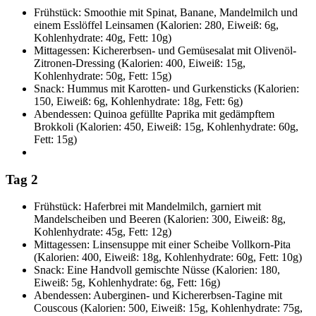
Frühstück: Smoothie mit Spinat, Banane, Mandelmilch und
einem Esslöffel Leinsamen (Kalorien: 280, Eiweiß: 6g,
Kohlenhydrate: 40g, Fett: 10g)
Mittagessen: Kichererbsen- und Gemüsesalat mit Olivenöl-
Zitronen-Dressing (Kalorien: 400, Eiweiß: 15g,
Kohlenhydrate: 50g, Fett: 15g)
Snack: Hummus mit Karotten- und Gurkensticks (Kalorien:
150, Eiweiß: 6g, Kohlenhydrate: 18g, Fett: 6g)
Abendessen: Quinoa gefüllte Paprika mit gedämpftem
Brokkoli (Kalorien: 450, Eiweiß: 15g, Kohlenhydrate: 60g,
Fett: 15g)
Tag 2
Frühstück: Haferbrei mit Mandelmilch, garniert mit
Mandelscheiben und Beeren (Kalorien: 300, Eiweiß: 8g,
Kohlenhydrate: 45g, Fett: 12g)
Mittagessen: Linsensuppe mit einer Scheibe Vollkorn-Pita
(Kalorien: 400, Eiweiß: 18g, Kohlenhydrate: 60g, Fett: 10g)
Snack: Eine Handvoll gemischte Nüsse (Kalorien: 180,
Eiweiß: 5g, Kohlenhydrate: 6g, Fett: 16g)
Abendessen: Auberginen- und Kichererbsen-Tagine mit
Couscous (Kalorien: 500, Eiweiß: 15g, Kohlenhydrate: 75g,