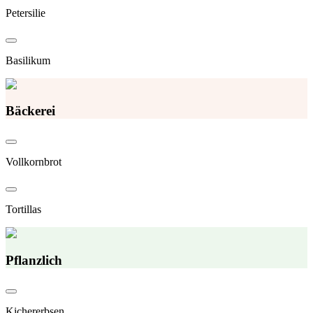
Petersilie
Basilikum
Bäckerei
Vollkornbrot
Tortillas
Pflanzlich
Kichererbsen