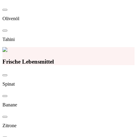
Olivenöl
Tahini
Frische Lebensmittel
Spinat
Banane
Zitrone