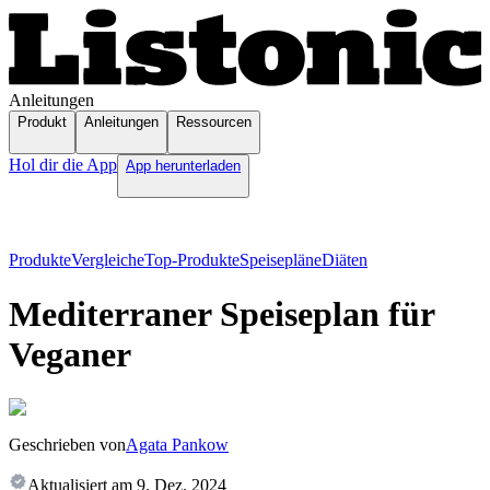
Anleitungen
Produkt
Anleitungen
Ressourcen
Hol dir die App
App herunterladen
Produkte
Vergleiche
Top-Produkte
Speisepläne
Diäten
Mediterraner Speiseplan für
Veganer
Geschrieben von
Agata Pankow
Aktualisiert am
9. Dez. 2024