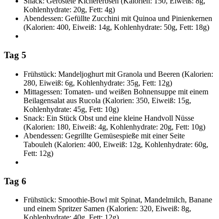
Snack: Geröstete Kichererbsen (Kalorien: 150, Eiweiß: 8g,
Kohlenhydrate: 20g, Fett: 4g)
Abendessen: Gefüllte Zucchini mit Quinoa und Pinienkernen
(Kalorien: 400, Eiweiß: 14g, Kohlenhydrate: 50g, Fett: 18g)
Tag 5
Frühstück: Mandeljoghurt mit Granola und Beeren (Kalorien:
280, Eiweiß: 6g, Kohlenhydrate: 35g, Fett: 12g)
Mittagessen: Tomaten- und weißen Bohnensuppe mit einem
Beilagensalat aus Rucola (Kalorien: 350, Eiweiß: 15g,
Kohlenhydrate: 45g, Fett: 10g)
Snack: Ein Stück Obst und eine kleine Handvoll Nüsse
(Kalorien: 180, Eiweiß: 4g, Kohlenhydrate: 20g, Fett: 10g)
Abendessen: Gegrillte Gemüsespieße mit einer Seite
Tabouleh (Kalorien: 400, Eiweiß: 12g, Kohlenhydrate: 60g,
Fett: 12g)
Tag 6
Frühstück: Smoothie-Bowl mit Spinat, Mandelmilch, Banane
und einem Spritzer Samen (Kalorien: 320, Eiweiß: 8g,
Kohlenhydrate: 40g, Fett: 12g)