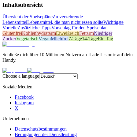
Inhaltsübersicht
Übersicht der Speisepläne
Zu verzehrende
Lebensmittel
Lebensmittel, die man nicht essen sollte
Wichtigste
Vorteile
Zusätzliche Tipps
Vorschlag für den Speiseplan
Glutenfrei
Kohlenhydratarm
Eiweißreich
Fettarm
Niedriger
Zucker
Vegetarisch
Vegan
Milchfrei
7-Tage
14-Tage
Ein Tag
Schließe dich über 10 Millionen Nutzern an. Lade Listonic auf dein
Handy.
Choose a language
Soziale Medien
Facebook
Instagram
X
Unternehmen
Datenschutzbestimmungen
Bedingungen der Dienstleistung