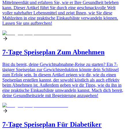
Mittelmeerdiät und erfahren Sie, wie er Ihre Gesundheit beleben
kann. Dieser Artikel führt Sie durch eine geschmackvolle Welt
voller nahrhafter Lebensmittel und zeigt Ihnen, wie Sie diese
Mahlzeiten in eine praktische Einkaufsliste verwandeln können.
Lassen Sie uns aufbrechen!
7-Tage Speiseplan Zum Abnehmen
Bist du bereit, deine Gewichtsabnahme-Reise zu starten? Ein 7-
tägiger Speiseplan zur Gewichtsreduktion könnte dein Schlüssel
zum Erfolg sein. In diesem Artikel zeigen wir dir, wie du einen
Speiseplan erstellen kannst, der sowohl köstlich als auch effektiv
beim Abnehmen ist. Außerdem geben wir dir Tipps, wie du ihn in
eine praktische Einkaufsliste umwandeln kannst. Mach dich bereit,
deine Gesundheitsziele mit Begeisterung anzugehen!
7-Tage Speiseplan Für Diabetiker