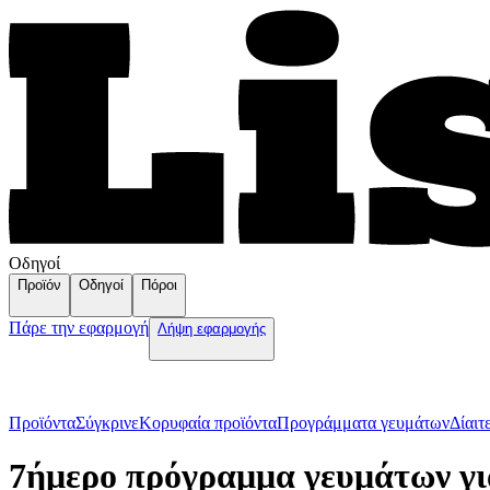
Οδηγοί
Προϊόν
Οδηγοί
Πόροι
Πάρε την εφαρμογή
Λήψη εφαρμογής
Προϊόντα
Σύγκρινε
Κορυφαία προϊόντα
Пρογράμματα γευμάτων
Δίαιτ
7ήμερο πρόγραμμα γευμάτων γι