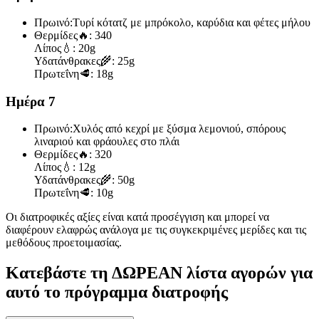
Πρωινό:
Τυρί κότατζ με μπρόκολο, καρύδια και φέτες μήλου
Θερμίδες
🔥:
340
Λίπος
💧:
20g
Υδατάνθρακες
🌾:
25g
Πρωτεΐνη
🥩:
18g
Ημέρα 7
Πρωινό:
Χυλός από κεχρί με ξύσμα λεμονιού, σπόρους
λιναριού και φράουλες στο πλάι
Θερμίδες
🔥:
320
Λίπος
💧:
12g
Υδατάνθρακες
🌾:
50g
Πρωτεΐνη
🥩:
10g
Οι διατροφικές αξίες είναι κατά προσέγγιση και μπορεί να
διαφέρουν ελαφρώς ανάλογα με τις συγκεκριμένες μερίδες και τις
μεθόδους προετοιμασίας.
Κατεβάστε τη ΔΩΡΕΑΝ λίστα αγορών για
αυτό το πρόγραμμα διατροφής