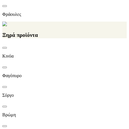
Φράουλες
Ξηρά προϊόντα
Κινόα
Φαγόπυρο
Σόργο
Βρώμη