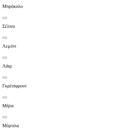
Μπρόκολο
Σέλινο
Λεμόνι
Λάιμ
Γκρέιπφρουτ
Μήλα
Μύρτιλα