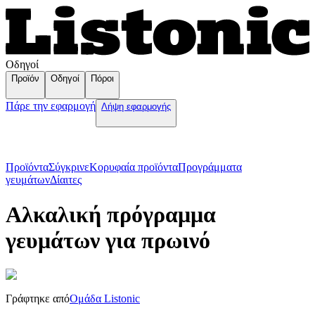
Οδηγοί
Προϊόν
Οδηγοί
Πόροι
Πάρε την εφαρμογή
Λήψη εφαρμογής
Προϊόντα
Σύγκρινε
Κορυφαία προϊόντα
Пρογράμματα
γευμάτων
Δίαιτες
Αλκαλική πρόγραμμα
γευμάτων για πρωινό
Γράφτηκε από
Ομάδα Listonic