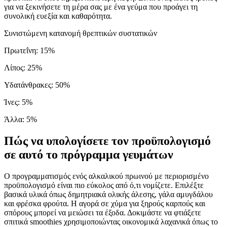
για να ξεκινήσετε τη μέρα σας με ένα γεύμα που προάγει τη
συνολική ευεξία και καθαρότητα.
Συνιστώμενη κατανομή θρεπτικών συστατικών
Πρωτεΐνη
:
15
%
Λίπος
:
25
%
Υδατάνθρακες
:
50
%
Ίνες
:
5
%
Άλλα
:
5
%
Πώς να υπολογίσετε τον προϋπολογισμό
σε αυτό το πρόγραμμα γευμάτων
Ο προγραμματισμός ενός αλκαλικού πρωινού με περιορισμένο
προϋπολογισμό είναι πιο εύκολος από ό,τι νομίζετε. Επιλέξτε
βασικά υλικά όπως δημητριακά ολικής άλεσης, γάλα αμυγδάλου
και φρέσκα φρούτα. Η αγορά σε χύμα για ξηρούς καρπούς και
σπόρους μπορεί να μειώσει τα έξοδα. Δοκιμάστε να φτιάξετε
σπιτικά smoothies χρησιμοποιώντας οικονομικά λαχανικά όπως το