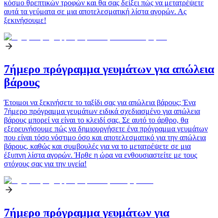
κόσμο θρεπτικών τροφών και θα σας δείξει πώς να μετατρέψετε
αυτά τα γεύματα σε μια αποτελεσματική λίστα αγορών. Ας
ξεκινήσουμε!
7ήμερο πρόγραμμα γευμάτων για απώλεια
βάρους
Έτοιμοι να ξεκινήσετε το ταξίδι σας για απώλεια βάρους; Ένα
7ήμερο πρόγραμμα γευμάτων ειδικά σχεδιασμένο για απώλεια
βάρους μπορεί να είναι το κλειδί σας. Σε αυτό το άρθρο, θα
εξερευνήσουμε πώς να δημιουργήσετε ένα πρόγραμμα γευμάτων
που είναι τόσο νόστιμο όσο και αποτελεσματικό για την απώλεια
βάρους, καθώς και συμβουλές για να το μετατρέψετε σε μια
έξυπνη λίστα αγορών. Ήρθε η ώρα να ενθουσιαστείτε με τους
στόχους σας για την υγεία!
7ήμερο πρόγραμμα γευμάτων για