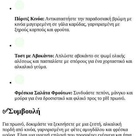
Πόριτζ Κινόα:
Αντικαταστήστε την παραδοσιακή βρώμη με
κινόα μαγειρεμένη σε γάλα καρύδας, γαρνιρισμένη με
ξηρούς καρπούς και φρούτα.
Τοστ με Αβοκάντο:
Απλώστε αβοκάντο σε ψωμί ολικής
αλέσεως και πασπαλίστε με σπόρους για ένα χορταστικό και
αλκαλικό γεύμα.
Φρέσκια Σαλάτα Φρούτων:
Συνδυάστε πεπόνι, μάνγκο και
μούρα για ένα δροσιστικό και φιλικό προς το pH πρωινό.
✅
Συμβουλή
Για πρωινό, δοκιμάστε να ξεκινήσετε με μια ζεστή, αλκαλική
πορδή από κινόα, γαρνιρισμένη με φέτες αμυγδάλου και φρέσκα
μούρα. Είναι μια υγιεινή επιλογή που προσφέρει ενέργεια και ήπια