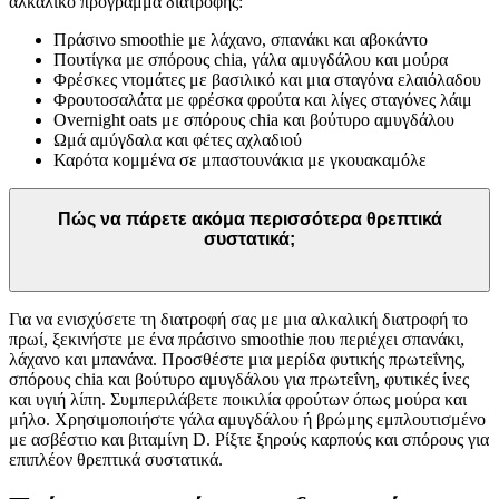
αλκαλικό πρόγραμμα διατροφής:
Πράσινο smoothie με λάχανο, σπανάκι και αβοκάντο
Πουτίγκα με σπόρους chia, γάλα αμυγδάλου και μούρα
Φρέσκες ντομάτες με βασιλικό και μια σταγόνα ελαιόλαδου
Φρουτοσαλάτα με φρέσκα φρούτα και λίγες σταγόνες λάιμ
Overnight oats με σπόρους chia και βούτυρο αμυγδάλου
Ωμά αμύγδαλα και φέτες αχλαδιού
Καρότα κομμένα σε μπαστουνάκια με γκουακαμόλε
Πώς να πάρετε ακόμα περισσότερα θρεπτικά
συστατικά;
Για να ενισχύσετε τη διατροφή σας με μια αλκαλική διατροφή το
πρωί, ξεκινήστε με ένα πράσινο smoothie που περιέχει σπανάκι,
λάχανο και μπανάνα. Προσθέστε μια μερίδα φυτικής πρωτεΐνης,
σπόρους chia και βούτυρο αμυγδάλου για πρωτεΐνη, φυτικές ίνες
και υγιή λίπη. Συμπεριλάβετε ποικιλία φρούτων όπως μούρα και
μήλο. Χρησιμοποιήστε γάλα αμυγδάλου ή βρώμης εμπλουτισμένο
με ασβέστιο και βιταμίνη D. Ρίξτε ξηρούς καρπούς και σπόρους για
επιπλέον θρεπτικά συστατικά.