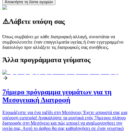
Αποκτήστε τη λίστα αγορών
⚠️
Λάβετε υπόψη σας
Όπως συμβαίνει με κάθε διατροφική αλλαγή, συνιστάται να
συμβουλευτείτε έναν επαγγελματία υγείας ή έναν εγγεγραμμένο
διαιτολόγο πριν αλλάξετε τις διατροφικές σας συνήθειες.
Άλλα προγράμματα γεύματος
7ήμερο πρόγραμμα γευμάτων για τη
Μεσογειακή Διατροφή
Ετοιμάζεστε για ένα ταξίδι στη Μεσόγειο; Έχετε μπροστά σας μια
υπέροχη εμπειρία! Ανακαλύψτε τα μυστικά ενός 7ήμερου πλάνου
διατροφής στη Μεσόγειο και πώς μπορεί να αναζωογονήσει την
υγεία σας. Αυτό το άρθρο θα σας καθοδηγήσει σε έναν γευστικό