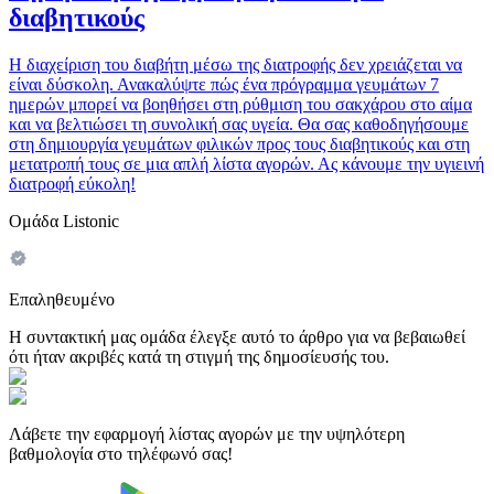
διαβητικούς
Η διαχείριση του διαβήτη μέσω της διατροφής δεν χρειάζεται να
είναι δύσκολη. Ανακαλύψτε πώς ένα πρόγραμμα γευμάτων 7
ημερών μπορεί να βοηθήσει στη ρύθμιση του σακχάρου στο αίμα
και να βελτιώσει τη συνολική σας υγεία. Θα σας καθοδηγήσουμε
στη δημιουργία γευμάτων φιλικών προς τους διαβητικούς και στη
μετατροπή τους σε μια απλή λίστα αγορών. Ας κάνουμε την υγιεινή
διατροφή εύκολη!
Ομάδα Listonic
Επαληθευμένο
Η συντακτική μας ομάδα έλεγξε αυτό το άρθρο για να βεβαιωθεί
ότι ήταν ακριβές κατά τη στιγμή της δημοσίευσής του.
Λάβετε την εφαρμογή λίστας αγορών με την υψηλότερη
βαθμολογία στο τηλέφωνό σας!