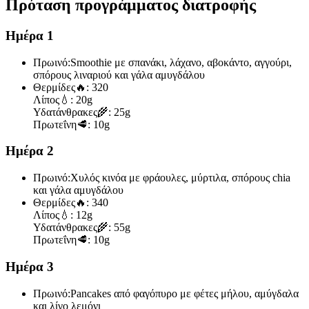
Πρόταση προγράμματος διατροφής
Ημέρα 1
Πρωινό:
Smoothie με σπανάκι, λάχανο, αβοκάντο, αγγούρι,
σπόρους λιναριού και γάλα αμυγδάλου
Θερμίδες
🔥:
320
Λίπος
💧:
20g
Υδατάνθρακες
🌾:
25g
Πρωτεΐνη
🥩:
10g
Ημέρα 2
Πρωινό:
Χυλός κινόα με φράουλες, μύρτιλα, σπόρους chia
και γάλα αμυγδάλου
Θερμίδες
🔥:
340
Λίπος
💧:
12g
Υδατάνθρακες
🌾:
55g
Πρωτεΐνη
🥩:
10g
Ημέρα 3
Πρωινό:
Pancakes από φαγόπυρο με φέτες μήλου, αμύγδαλα
και λίγο λεμόνι