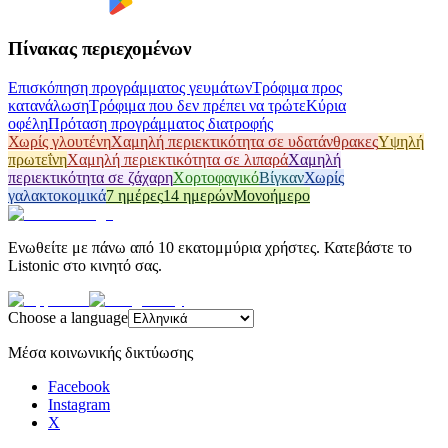
Πίνακας περιεχομένων
Επισκόπηση προγράμματος γευμάτων
Τρόφιμα προς
κατανάλωση
Τρόφιμα που δεν πρέπει να τρώτε
Κύρια
οφέλη
Πρόταση προγράμματος διατροφής
Χωρίς γλουτένη
Χαμηλή περιεκτικότητα σε υδατάνθρακες
Υψηλή
πρωτεΐνη
Χαμηλή περιεκτικότητα σε λιπαρά
Χαμηλή
περιεκτικότητα σε ζάχαρη
Χορτοφαγικό
Βίγκαν
Χωρίς
γαλακτοκομικά
7 ημέρες
14 ημερών
Μονοήμερο
Ενωθείτε με πάνω από 10 εκατομμύρια χρήστες. Κατεβάστε το
Listonic στο κινητό σας.
Choose a language
Μέσα κοινωνικής δικτύωσης
Facebook
Instagram
X