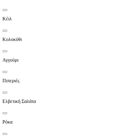
Κέιλ
Κολοκύθι
Αγγούρι
Πιπεριές
Ελβετική Σαλάτα
Ρόκα