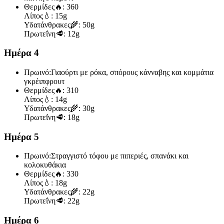
Θερμίδες
🔥:
360
Λίπος
💧:
15g
Υδατάνθρακες
🌾:
50g
Πρωτεΐνη
🥩:
12g
Ημέρα 4
Πρωινό:
Γιαούρτι με ρόκα, σπόρους κάνναβης και κομμάτια
γκρέιπφρουτ
Θερμίδες
🔥:
310
Λίπος
💧:
14g
Υδατάνθρακες
🌾:
30g
Πρωτεΐνη
🥩:
18g
Ημέρα 5
Πρωινό:
Στραγγιστό τόφου με πιπεριές, σπανάκι και
κολοκυθάκια
Θερμίδες
🔥:
330
Λίπος
💧:
18g
Υδατάνθρακες
🌾:
22g
Πρωτεΐνη
🥩:
22g
Ημέρα 6