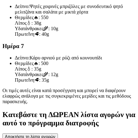
Δείπνο:
Ψητές χοιρινές μπριζόλες με συνοδευτικό ψητό
μελιτζάνα και σαλάτα με μικτά χόρτα
Θερμίδες
🔥:
550
Λίπος
💧:
38g
Υδατάνθρακες
🌾:
10g
Πρωτεΐνη
🥩:
40g
Ημέρα 7
Δείπνο:
Κάρυ αρνιού με ρύζι από κουνουπίδι
Θερμίδες
🔥:
500
Λίπος
💧:
35g
Υδατάνθρακες
🌾:
12g
Πρωτεΐνη
🥩:
35g
Οι τιμές αυτές είναι κατά προσέγγιση και μπορεί να διαφέρουν
ελαφρώς ανάλογα με τις συγκεκριμένες μερίδες και τις μεθόδους
παρασκευής.
Κατεβάστε τη ΔΩΡΕΑΝ λίστα αγορών για
αυτό το πρόγραμμα διατροφής
Αποκτήστε τη λίστα αγορών