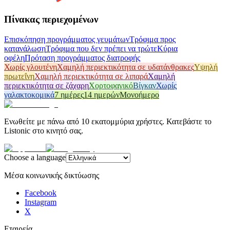
Πίνακας περιεχομένων
Επισκόπηση προγράμματος γευμάτων
Τρόφιμα προς
κατανάλωση
Τρόφιμα που δεν πρέπει να τρώτε
Κύρια
οφέλη
Πρόταση προγράμματος διατροφής
Χωρίς γλουτένη
Χαμηλή περιεκτικότητα σε υδατάνθρακες
Υψηλή
πρωτεΐνη
Χαμηλή περιεκτικότητα σε λιπαρά
Χαμηλή
περιεκτικότητα σε ζάχαρη
Χορτοφαγικό
Βίγκαν
Χωρίς
γαλακτοκομικά
7 ημέρες
14 ημερών
Μονοήμερο
Ενωθείτε με πάνω από 10 εκατομμύρια χρήστες. Κατεβάστε το
Listonic στο κινητό σας.
Choose a language
Μέσα κοινωνικής δικτύωσης
Facebook
Instagram
X
Εταιρεία