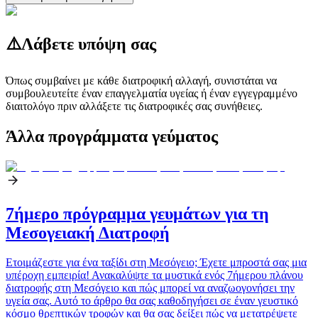
⚠️
Λάβετε υπόψη σας
Όπως συμβαίνει με κάθε διατροφική αλλαγή, συνιστάται να
συμβουλευτείτε έναν επαγγελματία υγείας ή έναν εγγεγραμμένο
διαιτολόγο πριν αλλάξετε τις διατροφικές σας συνήθειες.
Άλλα προγράμματα γεύματος
7ήμερο πρόγραμμα γευμάτων για τη
Μεσογειακή Διατροφή
Ετοιμάζεστε για ένα ταξίδι στη Μεσόγειο; Έχετε μπροστά σας μια
υπέροχη εμπειρία! Ανακαλύψτε τα μυστικά ενός 7ήμερου πλάνου
διατροφής στη Μεσόγειο και πώς μπορεί να αναζωογονήσει την
υγεία σας. Αυτό το άρθρο θα σας καθοδηγήσει σε έναν γευστικό
κόσμο θρεπτικών τροφών και θα σας δείξει πώς να μετατρέψετε