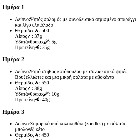
Ημέρα 1
Δείπνο:
Ψητός σολομός με συνοδευτικό ατμισμένο σπαράγγι
και λίγο ελαιόλαδο
Θερμίδες
🔥:
500
Λίπος
💧:
37g
Υδατάνθρακες
🌾:
5g
Πρωτεΐνη
🥩:
35g
Ημέρα 2
Δείπνο:
Ψητό στήθος κοτόπουλου με συνοδευτικό ψητές
Βρυξελλιώτες και μια μικρή σαλάτα με αβοκάντο
Θερμίδες
🔥:
550
Λίπος
💧:
38g
Υδατάνθρακες
🌾:
10g
Πρωτεΐνη
🥩:
40g
Ημέρα 3
Δείπνο:
Ζυμαρικά από κολοκυθάκι (zoodles) με σάλτσα
μπολονέζ κέτο
Θερμίδες
🔥:
450