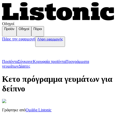
Οδηγοί
Προϊόν
Οδηγοί
Πόροι
Πάρε την εφαρμογή
Λήψη εφαρμογής
Προϊόντα
Σύγκρινε
Κορυφαία προϊόντα
Пρογράμματα
γευμάτων
Δίαιτες
Κετο πρόγραμμα γευμάτων για
δείπνο
Γράφτηκε από
Ομάδα Listonic