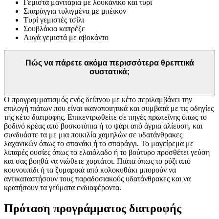
Γεμιστά μανιτάρια με λουκάνικο και τυρί
Σπαράγγια τυλιγμένα με μπέικον
Τυρί γεμιστές τσίλι
Σουβλάκια καπρέζε
Αυγά γεμιστά με αβοκάντο
Πώς να πάρετε ακόμα περισσότερα θρεπτικά
συστατικά;
Ο προγραμματισμός ενός δείπνου με κέτο περιλαμβάνει την
επιλογή πιάτων που είναι ικανοποιητικά και συμβατά με τις οδηγίες
της κέτο διατροφής. Επικεντρωθείτε σε πηγές πρωτεΐνης όπως το
βοδινό κρέας από βοσκοτόπια ή το ψάρι από άγρια αλίευση, και
συνδυάστε τα με μια ποικιλία χαμηλών σε υδατάνθρακες
λαχανικών όπως το σπανάκι ή το σπαράγγι. Το μαγείρεμα με
λιπαρές ουσίες όπως το ελαιόλαδο ή το βούτυρο προσθέτει γεύση
και σας βοηθά να νιώθετε χορτάτοι. Πιάτα όπως το ρύζι από
κουνουπίδι ή τα ζυμαρικά από κολοκυθάκι μπορούν να
αντικαταστήσουν τους παραδοσιακούς υδατάνθρακες και να
κρατήσουν τα γεύματα ενδιαφέροντα.
Πρόταση προγράμματος διατροφής