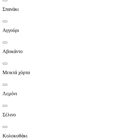
Σπανάκι
Αγγούρι
Αβοκάντο
Μεικτά χόρτα
Λεμόνι
Σέλινο
Κολοκυθάκι