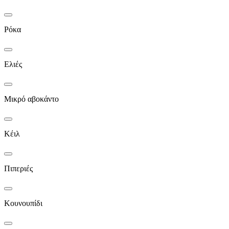
Ρόκα
Ελιές
Μικρό αβοκάντο
Κέιλ
Πιπεριές
Κουνουπίδι