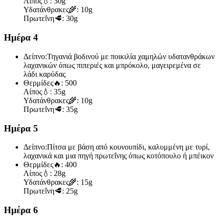
Λίπος
💧:
30g
Υδατάνθρακες
🌾:
10g
Πρωτεΐνη
🥩:
30g
Ημέρα 4
Δείπνο:
Τηγανιά βοδινού με ποικιλία χαμηλών υδατανθράκων
λαχανικών όπως πιπεριές και μπρόκολο, μαγειρεμένα σε
λάδι καρύδας
Θερμίδες
🔥:
500
Λίπος
💧:
35g
Υδατάνθρακες
🌾:
10g
Πρωτεΐνη
🥩:
35g
Ημέρα 5
Δείπνο:
Πίτσα με βάση από κουνουπίδι, καλυμμένη με τυρί,
λαχανικά και μια πηγή πρωτεΐνης όπως κοτόπουλο ή μπέικον
Θερμίδες
🔥:
400
Λίπος
💧:
28g
Υδατάνθρακες
🌾:
15g
Πρωτεΐνη
🥩:
25g
Ημέρα 6