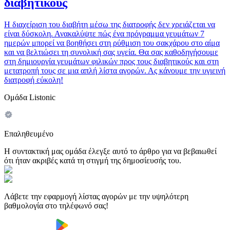
διαβητικούς
Η διαχείριση του διαβήτη μέσω της διατροφής δεν χρειάζεται να
είναι δύσκολη. Ανακαλύψτε πώς ένα πρόγραμμα γευμάτων 7
ημερών μπορεί να βοηθήσει στη ρύθμιση του σακχάρου στο αίμα
και να βελτιώσει τη συνολική σας υγεία. Θα σας καθοδηγήσουμε
στη δημιουργία γευμάτων φιλικών προς τους διαβητικούς και στη
μετατροπή τους σε μια απλή λίστα αγορών. Ας κάνουμε την υγιεινή
διατροφή εύκολη!
Ομάδα Listonic
Επαληθευμένο
Η συντακτική μας ομάδα έλεγξε αυτό το άρθρο για να βεβαιωθεί
ότι ήταν ακριβές κατά τη στιγμή της δημοσίευσής του.
Λάβετε την εφαρμογή λίστας αγορών με την υψηλότερη
βαθμολογία στο τηλέφωνό σας!