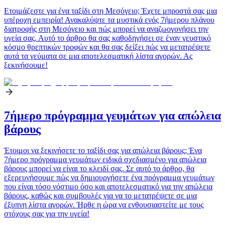
Ετοιμάζεστε για ένα ταξίδι στη Μεσόγειο; Έχετε μπροστά σας μια
υπέροχη εμπειρία! Ανακαλύψτε τα μυστικά ενός 7ήμερου πλάνου
διατροφής στη Μεσόγειο και πώς μπορεί να αναζωογονήσει την
υγεία σας. Αυτό το άρθρο θα σας καθοδηγήσει σε έναν γευστικό
κόσμο θρεπτικών τροφών και θα σας δείξει πώς να μετατρέψετε
αυτά τα γεύματα σε μια αποτελεσματική λίστα αγορών. Ας
ξεκινήσουμε!
7ήμερο πρόγραμμα γευμάτων για απώλεια
βάρους
Έτοιμοι να ξεκινήσετε το ταξίδι σας για απώλεια βάρους; Ένα
7ήμερο πρόγραμμα γευμάτων ειδικά σχεδιασμένο για απώλεια
βάρους μπορεί να είναι το κλειδί σας. Σε αυτό το άρθρο, θα
εξερευνήσουμε πώς να δημιουργήσετε ένα πρόγραμμα γευμάτων
που είναι τόσο νόστιμο όσο και αποτελεσματικό για την απώλεια
βάρους, καθώς και συμβουλές για να το μετατρέψετε σε μια
έξυπνη λίστα αγορών. Ήρθε η ώρα να ενθουσιαστείτε με τους
στόχους σας για την υγεία!