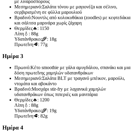
με λιναρόσπορους
Μεσημεριανό:
Σαλάτα τόνου με μαγιονέζα και σέλινο,
σερβιρισμένη σε φύλλα μαρουλιού
Βραδινό:
Νουντλς από κολοκυθάκια (zoodles) με κεφτεδάκια
και σάλτσα μαρινάρα χωρίς ζάχαρη
Θερμίδες
🔥:
1150
Λίπη
💧:
88g
Υδατάνθρακες
🌾:
18g
Πρωτεΐνη
🥩:
77g
Ημέρα 3
Πρωινό:
Κέτο smoothie με γάλα αμυγδάλου, σπανάκι και μια
δόση πρωτεΐνης χαμηλών υδατανθράκων
Μεσημεριανό:
Σαλάτα BLT με τραγανό μπέικον, μαρούλι,
ντομάτα και αβοκάντο
Βραδινό:
Μοσχάρι stir-fry με λαχανικά χαμηλών
υδατανθράκων όπως πιπεριές και μανιτάρια
Θερμίδες
🔥:
1200
Λίπη
💧:
88g
Υδατάνθρακες
🌾:
19g
Πρωτεΐνη
🥩:
82g
Ημέρα 4