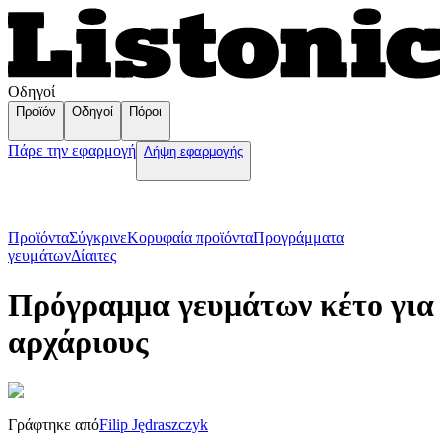
Οδηγοί
Προϊόν
Οδηγοί
Πόροι
Πάρε την εφαρμογή
Λήψη εφαρμογής
Προϊόντα
Σύγκρινε
Κορυφαία προϊόντα
Пρογράμματα
γευμάτων
Δίαιτες
Πρόγραμμα γευμάτων κέτο για
αρχάριους
Γράφτηκε από
Filip Jędraszczyk