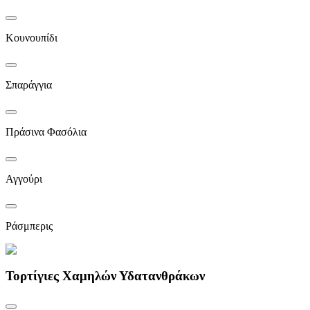
Κουνουπίδι
Σπαράγγια
Πράσινα Φασόλια
Αγγούρι
Ράσμπερις
Τορτίγιες Χαμηλών Υδατανθράκων