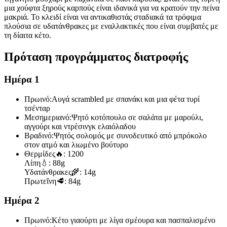
μια χούφτα ξηρούς καρπούς είναι ιδανικά για να κρατούν την πείνα
μακριά. Το κλειδί είναι να αντικαθιστάς σταδιακά τα τρόφιμα
πλούσια σε υδατάνθρακες με εναλλακτικές που είναι συμβατές με
τη δίαιτα κέτο.
Πρόταση προγράμματος διατροφής
Ημέρα 1
Πρωινό:
Αυγά scrambled με σπανάκι και μια φέτα τυρί
τσένταρ
Μεσημεριανό:
Ψητό κοτόπουλο σε σαλάτα με μαρούλι,
αγγούρι και ντρέσινγκ ελαιόλαδου
Βραδινό:
Ψητός σολομός με συνοδευτικό από μπρόκολο
στον ατμό και λιωμένο βούτυρο
Θερμίδες
🔥:
1200
Λίπη
💧:
88g
Υδατάνθρακες
🌾:
14g
Πρωτεΐνη
🥩:
84g
Ημέρα 2
Πρωινό:
Κέτο γιαούρτι με λίγα σμέουρα και πασπαλισμένο