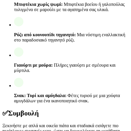
Μπιφτέκια χωρίς ψωμί:
Μπιφτέκια βοείου ή γαλοπούλας
τυλιγμένα σε μαρούλι με τα αγαπημένα σας υλικά.
Ρύζι από κουνουπίδι τηγανητό:
Μια νόστιμη εναλλακτική
στο παραδοσιακό τηγανητό ρύζι.
Γιαούρτι με μούρα:
Πλήρες γιαούρτι με σμέουρα και
μύρτιλα.
Σνακ: Τυρί και αμύγδαλα:
Φέτες τυριού με μια χούφτα
αμυγδάλων για ένα ικανοποιητικό σνακ.
✅
Συμβουλή
Ξεκινήστε με απλά και οικεία πιάτα και σταδιακά εισάγετε πιο
περίπλοκες συνταγές κετο, ώστε να διευκολύνετε τη μετάβαση.