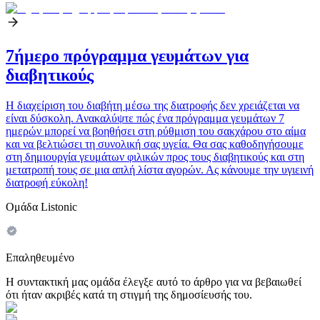
7ήμερο πρόγραμμα γευμάτων για
διαβητικούς
Η διαχείριση του διαβήτη μέσω της διατροφής δεν χρειάζεται να
είναι δύσκολη. Ανακαλύψτε πώς ένα πρόγραμμα γευμάτων 7
ημερών μπορεί να βοηθήσει στη ρύθμιση του σακχάρου στο αίμα
και να βελτιώσει τη συνολική σας υγεία. Θα σας καθοδηγήσουμε
στη δημιουργία γευμάτων φιλικών προς τους διαβητικούς και στη
μετατροπή τους σε μια απλή λίστα αγορών. Ας κάνουμε την υγιεινή
διατροφή εύκολη!
Ομάδα Listonic
Επαληθευμένο
Η συντακτική μας ομάδα έλεγξε αυτό το άρθρο για να βεβαιωθεί
ότι ήταν ακριβές κατά τη στιγμή της δημοσίευσής του.