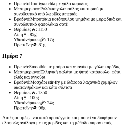
Πρωινό:
Πουτίγκα chia με γάλα καρύδας
Μεσημεριανό:
Ρολάκια γαλοπούλας και τυριού με
συνοδευτικό από λωρίδες πιπεριάς
Βραδινό:
Μπουτάκια κοτόπουλου ψημένα με μυρωδικά και
συνοδευτικό φασολάκια σοτέ
Θερμίδες
🔥:
1150
Λίπη
💧:
85g
Υδατάνθρακες
🌾:
17g
Πρωτεΐνη
🥩:
81g
Ημέρα 7
Πρωινό:
Smoothie με μούρα και σπανάκι με γάλα καρύδας
Μεσημεριανό:
Ελληνική σαλάτα με ψητό κοτόπουλο, φέτα,
ελιές και αγγούρι
Βραδινό:
Μοσχάρι stir-fry με διάφορα λαχανικά χαμηλών
υδατανθράκων και κέτο σάλτσα
Θερμίδες
🔥:
1350
Λίπη
💧:
100g
Υδατάνθρακες
🌾:
24g
Πρωτεΐνη
🥩:
96g
Αυτές οι τιμές είναι κατά προσέγγιση και μπορεί να διαφέρουν
ελαφρώς ανάλογα με τις μερίδες και τη μέθοδο παρασκευής.