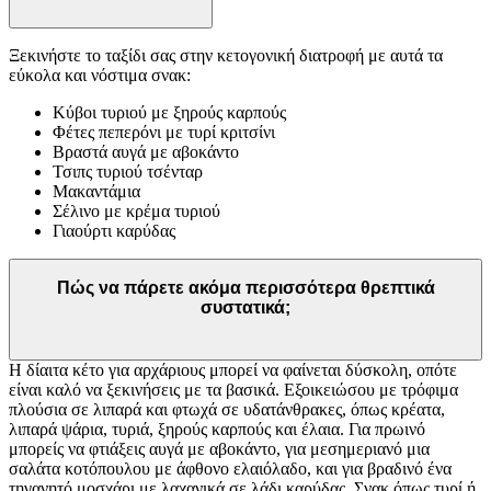
Ξεκινήστε το ταξίδι σας στην κετογονική διατροφή με αυτά τα
εύκολα και νόστιμα σνακ:
Κύβοι τυριού με ξηρούς καρπούς
Φέτες πεπερόνι με τυρί κριτσίνι
Βραστά αυγά με αβοκάντο
Τσιπς τυριού τσένταρ
Μακαντάμια
Σέλινο με κρέμα τυριού
Γιαούρτι καρύδας
Πώς να πάρετε ακόμα περισσότερα θρεπτικά
συστατικά;
Η δίαιτα κέτο για αρχάριους μπορεί να φαίνεται δύσκολη, οπότε
είναι καλό να ξεκινήσεις με τα βασικά. Εξοικειώσου με τρόφιμα
πλούσια σε λιπαρά και φτωχά σε υδατάνθρακες, όπως κρέατα,
λιπαρά ψάρια, τυριά, ξηρούς καρπούς και έλαια. Για πρωινό
μπορείς να φτιάξεις αυγά με αβοκάντο, για μεσημεριανό μια
σαλάτα κοτόπουλου με άφθονο ελαιόλαδο, και για βραδινό ένα
τηγανητό μοσχάρι με λαχανικά σε λάδι καρύδας. Σνακ όπως τυρί ή