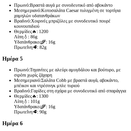
Πρωινό:
Βραστά αυγά με συνοδευτικό από αβοκάντο
Μεσημεριανό:
Κοτοσαλάτα Caesar τυλιγμένη σε τορτίγια
χαμηλών υδατανθράκων
Βραδινό:
Χοιρινές μπριζόλες με συνοδευτικό πουρέ
κουνουπιδιού
Θερμίδες
🔥:
1200
Λίπη
💧:
86g
Υδατάνθρακες
🌾:
16g
Πρωτεΐνη
🥩:
82g
Ημέρα 5
Πρωινό:
Τηγανίτες με αλεύρι αμυγδάλου και βούτυρο, με
σιρόπι χωρίς ζάχαρη
Μεσημεριανό:
Σαλάτα Cobb με βραστά αυγά, αβοκάντο,
μπέικον και ντρέσινγκ μπλε τυριού
Βραδινό:
Γαρίδες στη σχάρα με συνοδευτικό από σπαράγγια
Θερμίδες
🔥:
1300
Λίπη
💧:
101g
Υδατάνθρακες
🌾:
16g
Πρωτεΐνη
🥩:
90g
Ημέρα 6