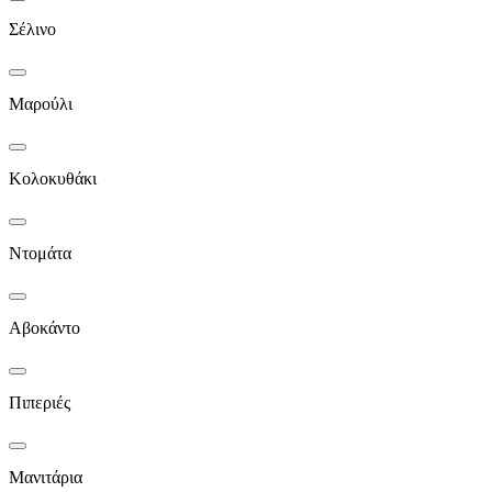
Σέλινο
Μαρούλι
Κολοκυθάκι
Ντομάτα
Αβοκάντο
Πιπεριές
Μανιτάρια