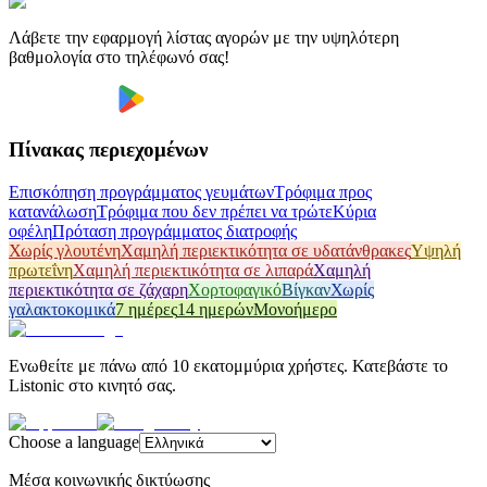
Λάβετε την εφαρμογή λίστας αγορών με την υψηλότερη
βαθμολογία στο τηλέφωνό σας!
Πίνακας περιεχομένων
Επισκόπηση προγράμματος γευμάτων
Τρόφιμα προς
κατανάλωση
Τρόφιμα που δεν πρέπει να τρώτε
Κύρια
οφέλη
Πρόταση προγράμματος διατροφής
Χωρίς γλουτένη
Χαμηλή περιεκτικότητα σε υδατάνθρακες
Υψηλή
πρωτεΐνη
Χαμηλή περιεκτικότητα σε λιπαρά
Χαμηλή
περιεκτικότητα σε ζάχαρη
Χορτοφαγικό
Βίγκαν
Χωρίς
γαλακτοκομικά
7 ημέρες
14 ημερών
Μονοήμερο
Ενωθείτε με πάνω από 10 εκατομμύρια χρήστες. Κατεβάστε το
Listonic στο κινητό σας.
Choose a language
Μέσα κοινωνικής δικτύωσης