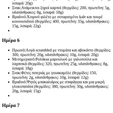
λιπαρά: 20g)
Σνακ:
Ανάμεικτοι ξηροί καρποί (θερμίδες: 200, πρωτεΐνη: 5g,
υδατάνθρακες: 8g, λιπαρά: 18g)
Βραδινό:
Χοιρινό φιλέτο με σοταρισμένο kale και πουρέ
κουνουπιδιού (θερμίδες: 400, πρωτεΐνη: 35g, υδατάνθρακες:
15g, λιπαρά: 22g)
Ημέρα 6
Πρωινό:
Αυγά scrambled με ντομάτα και αβοκάντο (θερμίδες:
300, πρωτεΐνη: 20g, υδατάνθρακες: 10g, λιπαρά: 20g)
Μεσημεριανό:
Ρολάκια μαρουλιού με γαλοπούλα και
λαχανικά (θερμίδες: 320, πρωτεΐνη: 25g, υδατάνθρακες: 8g,
λιπαρά: 18g)
Σνακ:
Φέτες πιπεριάς με γουακαμόλε (θερμίδες: 150,
πρωτεΐνη: 2g, υδατάνθρακες: 10g, λιπαρά: 12g)
Βραδινό:
Ψητός μπακαλιάρος με σπαράγγια και μια μικρή
γλυκοπατάτα (θερμίδες: 380, πρωτεΐνη: 30g, υδατάνθρακες:
20g, λιπαρά: 15g)
Ημέρα 7