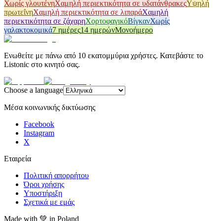
Χωρίς γλουτένη
Χαμηλή περιεκτικότητα σε υδατάνθρακες
Υψηλή
πρωτεΐνη
Χαμηλή περιεκτικότητα σε λιπαρά
Χαμηλή
περιεκτικότητα σε ζάχαρη
Χορτοφαγικό
Βίγκαν
Χωρίς
γαλακτοκομικά
7 ημέρες
14 ημερών
Μονοήμερο
Ενωθείτε με πάνω από 10 εκατομμύρια χρήστες. Κατεβάστε το
Listonic στο κινητό σας.
Choose a language
Μέσα κοινωνικής δικτύωσης
Facebook
Instagram
X
Εταιρεία
Πολιτική απορρήτου
Όροι χρήσης
Υποστήριξη
Σχετικά με εμάς
Made with
💚
in Poland