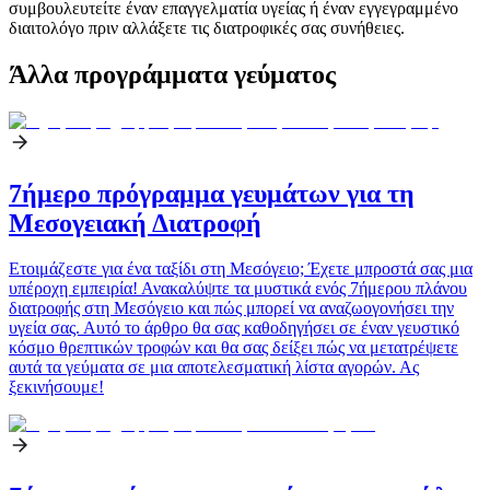
συμβουλευτείτε έναν επαγγελματία υγείας ή έναν εγγεγραμμένο
διαιτολόγο πριν αλλάξετε τις διατροφικές σας συνήθειες.
Άλλα προγράμματα γεύματος
7ήμερο πρόγραμμα γευμάτων για τη
Μεσογειακή Διατροφή
Ετοιμάζεστε για ένα ταξίδι στη Μεσόγειο; Έχετε μπροστά σας μια
υπέροχη εμπειρία! Ανακαλύψτε τα μυστικά ενός 7ήμερου πλάνου
διατροφής στη Μεσόγειο και πώς μπορεί να αναζωογονήσει την
υγεία σας. Αυτό το άρθρο θα σας καθοδηγήσει σε έναν γευστικό
κόσμο θρεπτικών τροφών και θα σας δείξει πώς να μετατρέψετε
αυτά τα γεύματα σε μια αποτελεσματική λίστα αγορών. Ας
ξεκινήσουμε!