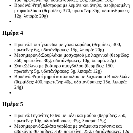
Βραδινό:
Ψητή πέστροφα με λεμόνι και άνηθο, σερβιρισμένη
με φασολάκια (θερμίδες: 370, πρωτεΐνη: 35g, υδατάνθρακες:
12g, λιπαρά: 20g)
Ημέρα 4
Πρωινό:
Πουτίγκα chia με γάλα καρύδας (θερμίδες: 300,
πρωτεΐνη: 6g, υδατάνθρακες: 15g, λιπαρά: 20g)
Μεσημεριανό:
Σουβλάκια μοσχαριού με λαχανικά (θερμίδες:
360, πρωτεΐνη: 30g, υδατάνθρακες: 10g, λιπαρά: 22g)
Σνακ:
Σέλινο με βούτυρο αμυγδάλου (θερμίδες: 150,
πρωτεΐνη: 5g, υδατάνθρακες: 5g, λιπαρά: 12g)
Βραδινό:
Ψητοί μηροί κοτόπουλου με λαχανάκια Βρυξελλών
(θερμίδες: 400, πρωτεΐνη: 40g, υδατάνθρακες: 15g, λιπαρά:
24g)
Ημέρα 5
Πρωινό:
Τηγανίτες Paleo με μέλι και μούρα (θερμίδες: 350,
πρωτεΐνη: 10g, υδατάνθρακες: 35g, λιπαρά: 15g)
Μεσημεριανό:
Σαλάτα γαρίδας με ανάμεικτα πράσινα και
αβοκάντο (θερμίδες: 350, πρωτεΐνη: 25g, υδατάνθρακες: 12g,