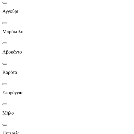
Αγγούρι
Μπρόκολο
Αβοκάντο
Καρότα
Σπαράγγια
Μήλο
Πιπεριές