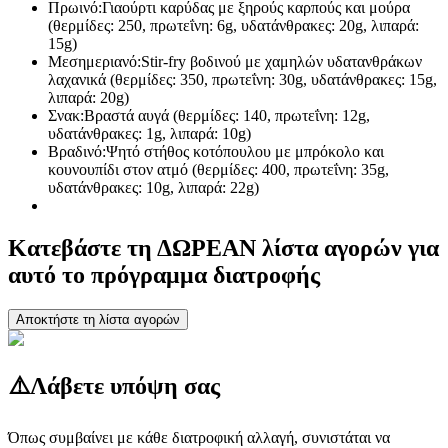
Πρωινό:
Γιαούρτι καρύδας με ξηρούς καρπούς και μούρα
(θερμίδες: 250, πρωτεΐνη: 6g, υδατάνθρακες: 20g, λιπαρά:
15g)
Μεσημεριανό:
Stir-fry βοδινού με χαμηλών υδατανθράκων
λαχανικά (θερμίδες: 350, πρωτεΐνη: 30g, υδατάνθρακες: 15g,
λιπαρά: 20g)
Σνακ:
Βραστά αυγά (θερμίδες: 140, πρωτεΐνη: 12g,
υδατάνθρακες: 1g, λιπαρά: 10g)
Βραδινό:
Ψητό στήθος κοτόπουλου με μπρόκολο και
κουνουπίδι στον ατμό (θερμίδες: 400, πρωτεΐνη: 35g,
υδατάνθρακες: 10g, λιπαρά: 22g)
Κατεβάστε τη ΔΩΡΕΑΝ λίστα αγορών για
αυτό το πρόγραμμα διατροφής
Αποκτήστε τη λίστα αγορών
⚠️
Λάβετε υπόψη σας
Όπως συμβαίνει με κάθε διατροφική αλλαγή, συνιστάται να