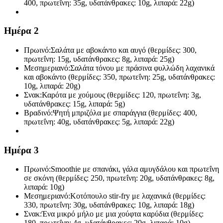
400, πρωτεΐνη: 35g, υδατάνθρακες: 10g, λιπαρά: 22g)
Ημέρα 2
Πρωινό:
Σαλάτα με αβοκάντο και αυγό (θερμίδες: 300,
πρωτεΐνη: 15g, υδατάνθρακες: 8g, λιπαρά: 25g)
Μεσημεριανό:
Σαλάτα τόνου με πράσινα φυλλώδη λαχανικά
και αβοκάντο (θερμίδες: 350, πρωτεΐνη: 25g, υδατάνθρακες:
10g, λιπαρά: 20g)
Σνακ:
Καρότα με χούμους (θερμίδες: 120, πρωτεΐνη: 3g,
υδατάνθρακες: 15g, λιπαρά: 5g)
Βραδινό:
Ψητή μπριζόλα με σπαράγγια (θερμίδες: 400,
πρωτεΐνη: 40g, υδατάνθρακες: 5g, λιπαρά: 22g)
Ημέρα 3
Πρωινό:
Smoothie με σπανάκι, γάλα αμυγδάλου και πρωτεΐνη
σε σκόνη (θερμίδες: 250, πρωτεΐνη: 20g, υδατάνθρακες: 8g,
λιπαρά: 10g)
Μεσημεριανό:
Κοτόπουλο stir-fry με λαχανικά (θερμίδες:
330, πρωτεΐνη: 30g, υδατάνθρακες: 10g, λιπαρά: 18g)
Σνακ:
Ένα μικρό μήλο με μια χούφτα καρύδια (θερμίδες:
180, πρωτεΐνη: 4g, υδατάνθρακες: 20g, λιπαρά: 10g)