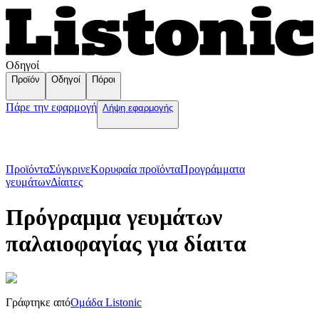
Οδηγοί
Προϊόν
Οδηγοί
Πόροι
Πάρε την εφαρμογή
Λήψη εφαρμογής
Προϊόντα
Σύγκρινε
Κορυφαία προϊόντα
Пρογράμματα
γευμάτων
Δίαιτες
Πρόγραμμα γευμάτων
παλαιοφαγίας για δίαιτα
Γράφτηκε από
Ομάδα Listonic