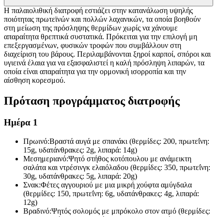
Η παλαιολιθική διατροφή εστιάζει στην κατανάλωση υψηλής
ποιότητας πρωτεϊνών και πολλών λαχανικών, τα οποία βοηθούν
στη μείωση της πρόσληψης θερμίδων χωρίς να χάνουμε
απαραίτητα θρεπτικά συστατικά. Πρόκειται για την επιλογή μη
επεξεργασμένων, φυσικών τροφών που συμβάλλουν στη
διαχείριση του βάρους. Περιλαμβάνονται ξηροί καρποί, σπόροι και
υγιεινά έλαια για να εξασφαλιστεί η καλή πρόσληψη λιπαρών, τα
οποία είναι απαραίτητα για την ορμονική ισορροπία και την
αίσθηση κορεσμού.
Πρόταση προγράμματος διατροφής
Ημέρα 1
Πρωινό:
Βραστά αυγά με σπανάκι (θερμίδες: 200, πρωτεΐνη:
15g, υδατάνθρακες: 2g, λιπαρά: 14g)
Μεσημεριανό:
Ψητό στήθος κοτόπουλου με ανάμεικτη
σαλάτα και ντρέσινγκ ελαιόλαδου (θερμίδες: 350, πρωτεΐνη:
30g, υδατάνθρακες: 5g, λιπαρά: 20g)
Σνακ:
Φέτες αγγουριού με μια μικρή χούφτα αμύγδαλα
(θερμίδες: 150, πρωτεΐνη: 6g, υδατάνθρακες: 4g, λιπαρά:
12g)
Βραδινό:
Ψητός σολομός με μπρόκολο στον ατμό (θερμίδες: