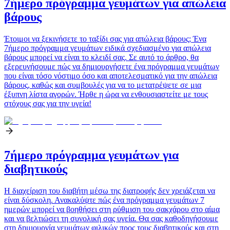
7ήμερο πρόγραμμα γευμάτων για απώλεια
βάρους
Έτοιμοι να ξεκινήσετε το ταξίδι σας για απώλεια βάρους; Ένα
7ήμερο πρόγραμμα γευμάτων ειδικά σχεδιασμένο για απώλεια
βάρους μπορεί να είναι το κλειδί σας. Σε αυτό το άρθρο, θα
εξερευνήσουμε πώς να δημιουργήσετε ένα πρόγραμμα γευμάτων
που είναι τόσο νόστιμο όσο και αποτελεσματικό για την απώλεια
βάρους, καθώς και συμβουλές για να το μετατρέψετε σε μια
έξυπνη λίστα αγορών. Ήρθε η ώρα να ενθουσιαστείτε με τους
στόχους σας για την υγεία!
7ήμερο πρόγραμμα γευμάτων για
διαβητικούς
Η διαχείριση του διαβήτη μέσω της διατροφής δεν χρειάζεται να
είναι δύσκολη. Ανακαλύψτε πώς ένα πρόγραμμα γευμάτων 7
ημερών μπορεί να βοηθήσει στη ρύθμιση του σακχάρου στο αίμα
και να βελτιώσει τη συνολική σας υγεία. Θα σας καθοδηγήσουμε
στη δημιουργία γευμάτων φιλικών προς τους διαβητικούς και στη