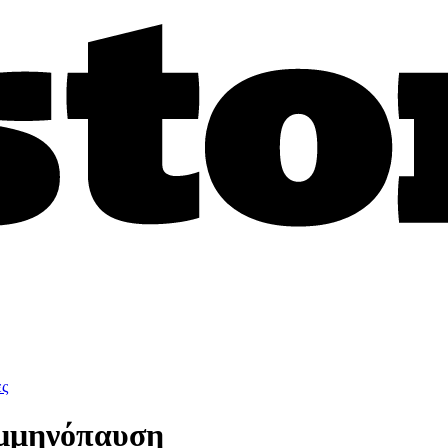
ες
εμμηνόπαυση