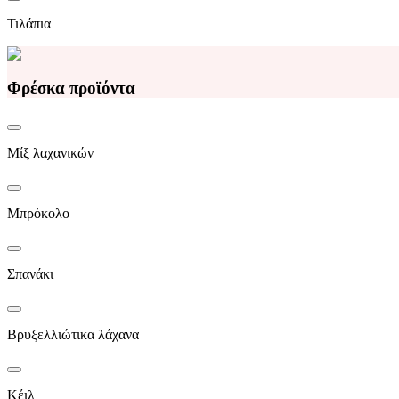
Τιλάπια
Φρέσκα προϊόντα
Μίξ λαχανικών
Μπρόκολο
Σπανάκι
Βρυξελλιώτικα λάχανα
Κέιλ