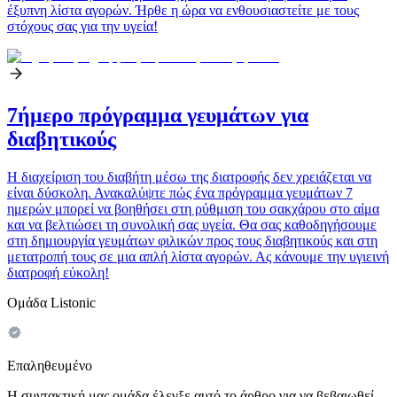
έξυπνη λίστα αγορών. Ήρθε η ώρα να ενθουσιαστείτε με τους
στόχους σας για την υγεία!
7ήμερο πρόγραμμα γευμάτων για
διαβητικούς
Η διαχείριση του διαβήτη μέσω της διατροφής δεν χρειάζεται να
είναι δύσκολη. Ανακαλύψτε πώς ένα πρόγραμμα γευμάτων 7
ημερών μπορεί να βοηθήσει στη ρύθμιση του σακχάρου στο αίμα
και να βελτιώσει τη συνολική σας υγεία. Θα σας καθοδηγήσουμε
στη δημιουργία γευμάτων φιλικών προς τους διαβητικούς και στη
μετατροπή τους σε μια απλή λίστα αγορών. Ας κάνουμε την υγιεινή
διατροφή εύκολη!
Ομάδα Listonic
Επαληθευμένο
Η συντακτική μας ομάδα έλεγξε αυτό το άρθρο για να βεβαιωθεί