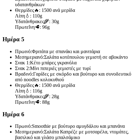
υδατανθράκων
Θερμίδες
🔥:
1500 ανά μερίδα
Λίπη
💧:
110g
Υδατάνθρακες
🌾:
30g
Πρωτεΐνη
🥩:
96g
Ημέρα 5
Πρωινό:
Φριτάτα με σπανάκι και μανιτάρια
Μεσημεριανό:
Σαλάτα κοτόπουλου γεμιστή σε αβοκάντο
Σνακ 1:
Κέτο μπάρες γκρανόλα
Σνακ 2:
Μίνι πιπεριές γεμιστές με τυρί
Βραδινό:
Γαρίδες με σκόρδο και βούτυρο και συνοδευτικό
από noodles κολοκυθιού
Θερμίδες
🔥:
1500 ανά μερίδα
Λίπη
💧:
116g
Υδατάνθρακες
🌾:
28g
Πρωτεΐνη
🥩:
88g
Ημέρα 6
Πρωινό:
Smoothie με βούτυρο αμυγδάλου και μπανάνα
Μεσημεριανό:
Σαλάτα Καπρέζε με μοτσαρέλα, ντομάτες,
βασιλικό και γλάσο μπαλσάμικο