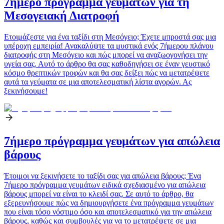
7ήμερο πρόγραμμα γευμάτων για τη
Μεσογειακή Διατροφή
Ετοιμάζεστε για ένα ταξίδι στη Μεσόγειο; Έχετε μπροστά σας μια
υπέροχη εμπειρία! Ανακαλύψτε τα μυστικά ενός 7ήμερου πλάνου
διατροφής στη Μεσόγειο και πώς μπορεί να αναζωογονήσει την
υγεία σας. Αυτό το άρθρο θα σας καθοδηγήσει σε έναν γευστικό
κόσμο θρεπτικών τροφών και θα σας δείξει πώς να μετατρέψετε
αυτά τα γεύματα σε μια αποτελεσματική λίστα αγορών. Ας
ξεκινήσουμε!
7ήμερο πρόγραμμα γευμάτων για απώλεια
βάρους
Έτοιμοι να ξεκινήσετε το ταξίδι σας για απώλεια βάρους; Ένα
7ήμερο πρόγραμμα γευμάτων ειδικά σχεδιασμένο για απώλεια
βάρους μπορεί να είναι το κλειδί σας. Σε αυτό το άρθρο, θα
εξερευνήσουμε πώς να δημιουργήσετε ένα πρόγραμμα γευμάτων
που είναι τόσο νόστιμο όσο και αποτελεσματικό για την απώλεια
βάρους, καθώς και συμβουλές για να το μετατρέψετε σε μια