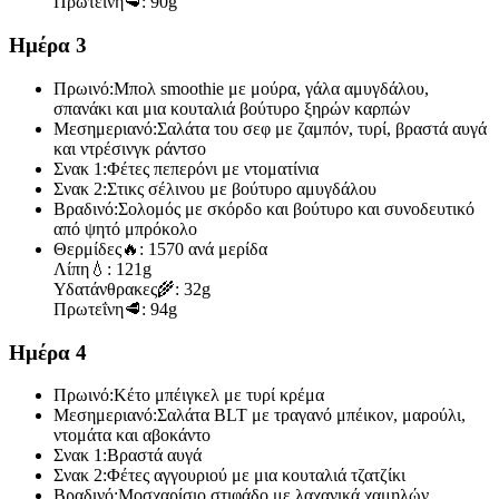
Πρωτεΐνη
🥩:
90g
Ημέρα 3
Πρωινό:
Μπολ smoothie με μούρα, γάλα αμυγδάλου,
σπανάκι και μια κουταλιά βούτυρο ξηρών καρπών
Μεσημεριανό:
Σαλάτα του σεφ με ζαμπόν, τυρί, βραστά αυγά
και ντρέσινγκ ράντσο
Σνακ 1:
Φέτες πεπερόνι με ντοματίνια
Σνακ 2:
Στικς σέλινου με βούτυρο αμυγδάλου
Βραδινό:
Σολομός με σκόρδο και βούτυρο και συνοδευτικό
από ψητό μπρόκολο
Θερμίδες
🔥:
1570 ανά μερίδα
Λίπη
💧:
121g
Υδατάνθρακες
🌾:
32g
Πρωτεΐνη
🥩:
94g
Ημέρα 4
Πρωινό:
Κέτο μπέιγκελ με τυρί κρέμα
Μεσημεριανό:
Σαλάτα BLT με τραγανό μπέικον, μαρούλι,
ντομάτα και αβοκάντο
Σνακ 1:
Βραστά αυγά
Σνακ 2:
Φέτες αγγουριού με μια κουταλιά τζατζίκι
Βραδινό:
Μοσχαρίσιο στιφάδο με λαχανικά χαμηλών