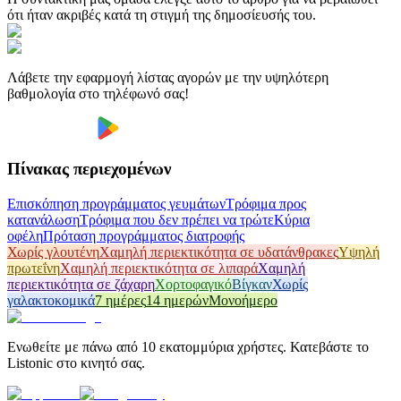
ότι ήταν ακριβές κατά τη στιγμή της δημοσίευσής του.
Λάβετε την εφαρμογή λίστας αγορών με την υψηλότερη
βαθμολογία στο τηλέφωνό σας!
Πίνακας περιεχομένων
Επισκόπηση προγράμματος γευμάτων
Τρόφιμα προς
κατανάλωση
Τρόφιμα που δεν πρέπει να τρώτε
Κύρια
οφέλη
Πρόταση προγράμματος διατροφής
Χωρίς γλουτένη
Χαμηλή περιεκτικότητα σε υδατάνθρακες
Υψηλή
πρωτεΐνη
Χαμηλή περιεκτικότητα σε λιπαρά
Χαμηλή
περιεκτικότητα σε ζάχαρη
Χορτοφαγικό
Βίγκαν
Χωρίς
γαλακτοκομικά
7 ημέρες
14 ημερών
Μονοήμερο
Ενωθείτε με πάνω από 10 εκατομμύρια χρήστες. Κατεβάστε το
Listonic στο κινητό σας.