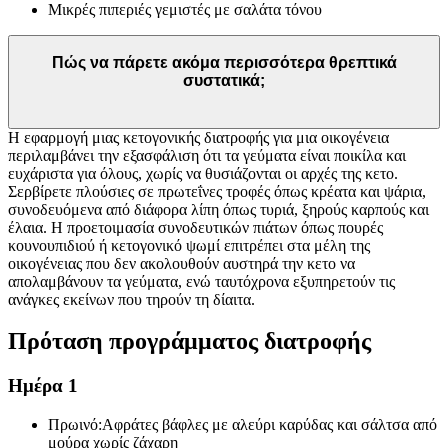
Μικρές πιπεριές γεμιστές με σαλάτα τόνου
Πώς να πάρετε ακόμα περισσότερα θρεπτικά
συστατικά;
Η εφαρμογή μιας κετογονικής διατροφής για μια οικογένεια
περιλαμβάνει την εξασφάλιση ότι τα γεύματα είναι ποικίλα και
ευχάριστα για όλους, χωρίς να θυσιάζονται οι αρχές της κετο.
Σερβίρετε πλούσιες σε πρωτεΐνες τροφές όπως κρέατα και ψάρια,
συνοδευόμενα από διάφορα λίπη όπως τυριά, ξηρούς καρπούς και
έλαια. Η προετοιμασία συνοδευτικών πιάτων όπως πουρές
κουνουπιδιού ή κετογονικό ψωμί επιτρέπει στα μέλη της
οικογένειας που δεν ακολουθούν αυστηρά την κετο να
απολαμβάνουν τα γεύματα, ενώ ταυτόχρονα εξυπηρετούν τις
ανάγκες εκείνων που τηρούν τη δίαιτα.
Πρόταση προγράμματος διατροφής
Ημέρα 1
Πρωινό:
Αφράτες βάφλες με αλεύρι καρύδας και σάλτσα από
μούρα χωρίς ζάχαρη