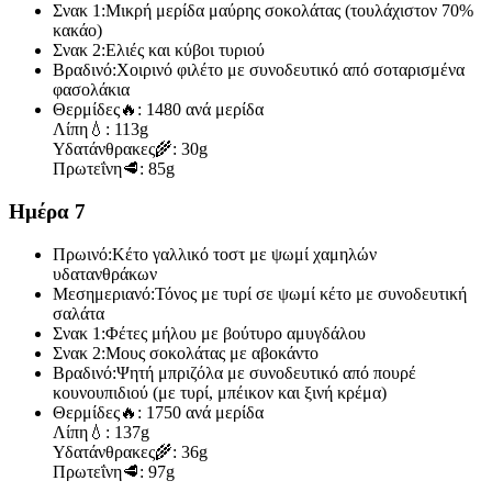
Σνακ 1:
Μικρή μερίδα μαύρης σοκολάτας (τουλάχιστον 70%
κακάο)
Σνακ 2:
Ελιές και κύβοι τυριού
Βραδινό:
Χοιρινό φιλέτο με συνοδευτικό από σοταρισμένα
φασολάκια
Θερμίδες
🔥:
1480 ανά μερίδα
Λίπη
💧:
113g
Υδατάνθρακες
🌾:
30g
Πρωτεΐνη
🥩:
85g
Ημέρα 7
Πρωινό:
Κέτο γαλλικό τοστ με ψωμί χαμηλών
υδατανθράκων
Μεσημεριανό:
Τόνος με τυρί σε ψωμί κέτο με συνοδευτική
σαλάτα
Σνακ 1:
Φέτες μήλου με βούτυρο αμυγδάλου
Σνακ 2:
Μους σοκολάτας με αβοκάντο
Βραδινό:
Ψητή μπριζόλα με συνοδευτικό από πουρέ
κουνουπιδιού (με τυρί, μπέικον και ξινή κρέμα)
Θερμίδες
🔥:
1750 ανά μερίδα
Λίπη
💧:
137g
Υδατάνθρακες
🌾:
36g
Πρωτεΐνη
🥩:
97g