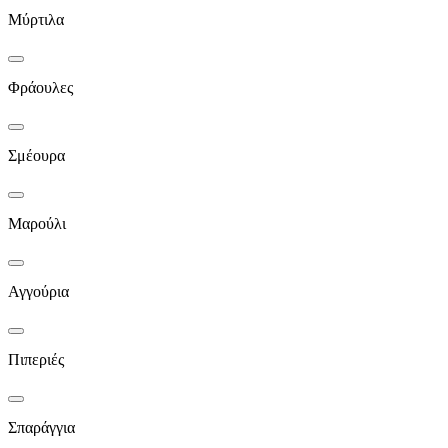
Μύρτιλα
Φράουλες
Σμέουρα
Μαρούλι
Αγγούρια
Πιπεριές
Σπαράγγια