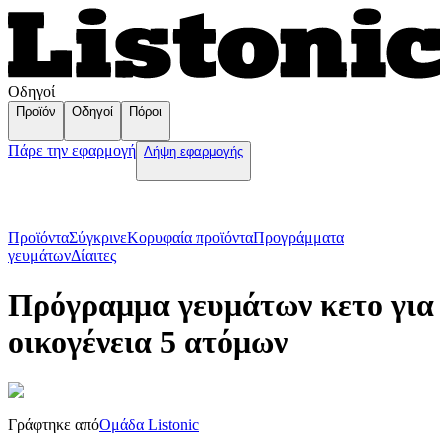
Οδηγοί
Προϊόν
Οδηγοί
Πόροι
Πάρε την εφαρμογή
Λήψη εφαρμογής
Προϊόντα
Σύγκρινε
Κορυφαία προϊόντα
Пρογράμματα
γευμάτων
Δίαιτες
Πρόγραμμα γευμάτων κετο για
οικογένεια 5 ατόμων
Γράφτηκε από
Ομάδα Listonic