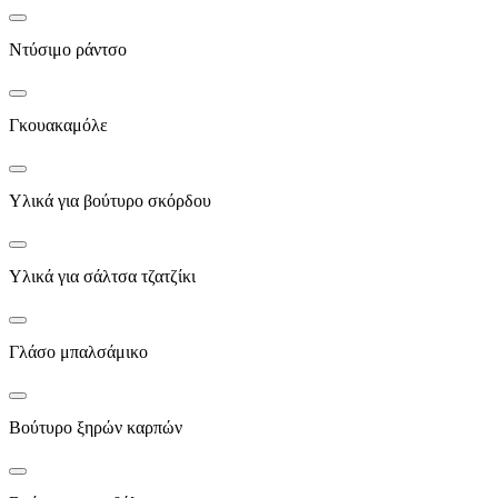
Ντύσιμο ράντσο
Γκουακαμόλε
Υλικά για βούτυρο σκόρδου
Υλικά για σάλτσα τζατζίκι
Γλάσο μπαλσάμικο
Βούτυρο ξηρών καρπών