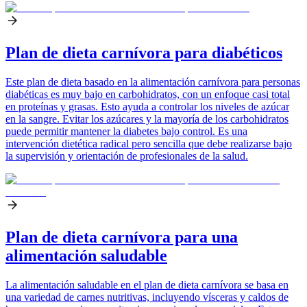
Plan de dieta carnívora para diabéticos
Este plan de dieta basado en la alimentación carnívora para personas
diabéticas es muy bajo en carbohidratos, con un enfoque casi total
en proteínas y grasas. Esto ayuda a controlar los niveles de azúcar
en la sangre. Evitar los azúcares y la mayoría de los carbohidratos
puede permitir mantener la diabetes bajo control. Es una
intervención dietética radical pero sencilla que debe realizarse bajo
la supervisión y orientación de profesionales de la salud.
Plan de dieta carnívora para una
alimentación saludable
La alimentación saludable en el plan de dieta carnívora se basa en
una variedad de carnes nutritivas, incluyendo vísceras y caldos de