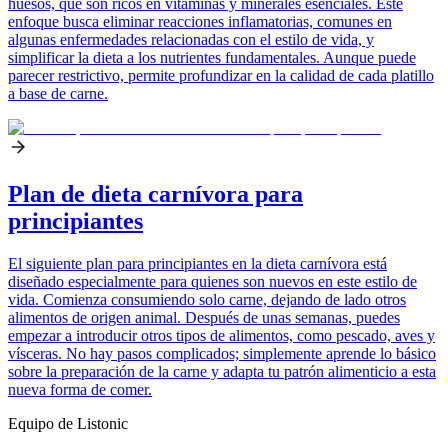
huesos, que son ricos en vitaminas y minerales esenciales. Este
enfoque busca eliminar reacciones inflamatorias, comunes en
algunas enfermedades relacionadas con el estilo de vida, y
simplificar la dieta a los nutrientes fundamentales. Aunque puede
parecer restrictivo, permite profundizar en la calidad de cada platillo
a base de carne.
Plan de dieta carnívora para
principiantes
El siguiente plan para principiantes en la dieta carnívora está
diseñado especialmente para quienes son nuevos en este estilo de
vida. Comienza consumiendo solo carne, dejando de lado otros
alimentos de origen animal. Después de unas semanas, puedes
empezar a introducir otros tipos de alimentos, como pescado, aves y
vísceras. No hay pasos complicados; simplemente aprende lo básico
sobre la preparación de la carne y adapta tu patrón alimenticio a esta
nueva forma de comer.
Equipo de Listonic