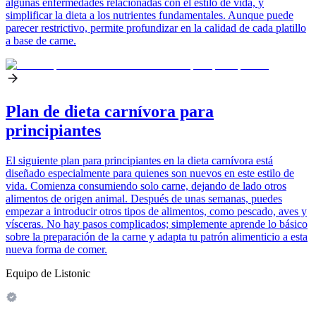
algunas enfermedades relacionadas con el estilo de vida, y
simplificar la dieta a los nutrientes fundamentales. Aunque puede
parecer restrictivo, permite profundizar en la calidad de cada platillo
a base de carne.
Plan de dieta carnívora para
principiantes
El siguiente plan para principiantes en la dieta carnívora está
diseñado especialmente para quienes son nuevos en este estilo de
vida. Comienza consumiendo solo carne, dejando de lado otros
alimentos de origen animal. Después de unas semanas, puedes
empezar a introducir otros tipos de alimentos, como pescado, aves y
vísceras. No hay pasos complicados; simplemente aprende lo básico
sobre la preparación de la carne y adapta tu patrón alimenticio a esta
nueva forma de comer.
Equipo de Listonic