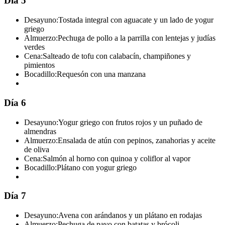
Día 5
Desayuno:
Tostada integral con aguacate y un lado de yogur
griego
Almuerzo:
Pechuga de pollo a la parrilla con lentejas y judías
verdes
Cena:
Salteado de tofu con calabacín, champiñones y
pimientos
Bocadillo:
Requesón con una manzana
Día 6
Desayuno:
Yogur griego con frutos rojos y un puñado de
almendras
Almuerzo:
Ensalada de atún con pepinos, zanahorias y aceite
de oliva
Cena:
Salmón al horno con quinoa y coliflor al vapor
Bocadillo:
Plátano con yogur griego
Día 7
Desayuno:
Avena con arándanos y un plátano en rodajas
Almuerzo:
Pechuga de pavo con batatas y brócoli