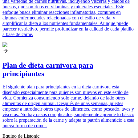
una variedad de carnes nutritivas, incluyendo vísceras y caldos de
huesos, que son ricos en vitaminas y minerales esenciales. Este
enfoque busca eliminar reacciones inflamatorias, comunes en
algunas enfermedades relacionadas con el estilo de vida, y
simplificar la dieta a los nutrientes fundamentales. Aunque puede
parecer restrictivo, permite profundizar en la calidad de cada platillo
a base de carne.
Plan de dieta carnívora para
principiantes
El siguiente plan para principiantes en la dieta carnívora está
diseñado especialmente para quienes son nuevos en este estilo de
vida. Comienza consumiendo solo carne, dejando de lado otros
alimentos de origen animal. Después de unas semanas, puedes
empezar a introducir otros tipos de alimentos, como pescado, aves y
vísceras. No hay pasos complicados; simplemente aprende lo básico
sobre la preparación de la carne y adapta tu patrón alimenticio a esta
nueva forma de comer.
Equipo de Listonic