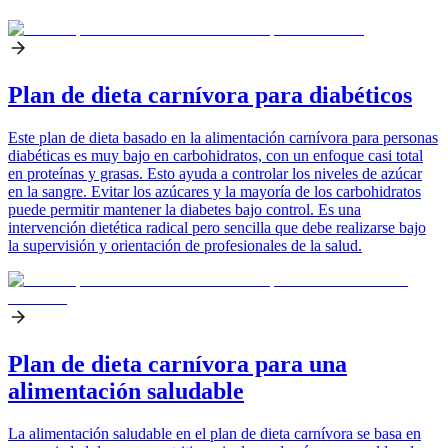
Plan de dieta carnívora para diabéticos
Este plan de dieta basado en la alimentación carnívora para personas
diabéticas es muy bajo en carbohidratos, con un enfoque casi total
en proteínas y grasas. Esto ayuda a controlar los niveles de azúcar
en la sangre. Evitar los azúcares y la mayoría de los carbohidratos
puede permitir mantener la diabetes bajo control. Es una
intervención dietética radical pero sencilla que debe realizarse bajo
la supervisión y orientación de profesionales de la salud.
Plan de dieta carnívora para una
alimentación saludable
La alimentación saludable en el plan de dieta carnívora se basa en