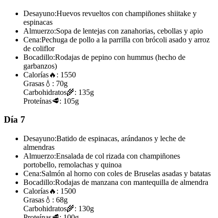
Desayuno:
Huevos revueltos con champiñones shiitake y
espinacas
Almuerzo:
Sopa de lentejas con zanahorias, cebollas y apio
Cena:
Pechuga de pollo a la parrilla con brócoli asado y arroz
de coliflor
Bocadillo:
Rodajas de pepino con hummus (hecho de
garbanzos)
Calorías
🔥:
1550
Grasas
💧:
70g
Carbohidratos
🌾:
135g
Proteínas
🥩:
105g
Día 7
Desayuno:
Batido de espinacas, arándanos y leche de
almendras
Almuerzo:
Ensalada de col rizada con champiñones
portobello, remolachas y quinoa
Cena:
Salmón al horno con coles de Bruselas asadas y batatas
Bocadillo:
Rodajas de manzana con mantequilla de almendra
Calorías
🔥:
1500
Grasas
💧:
68g
Carbohidratos
🌾:
130g
Proteínas
🥩:
100g