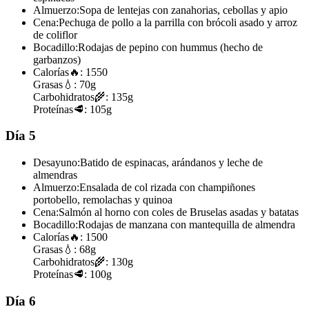
Almuerzo:
Sopa de lentejas con zanahorias, cebollas y apio
Cena:
Pechuga de pollo a la parrilla con brócoli asado y arroz
de coliflor
Bocadillo:
Rodajas de pepino con hummus (hecho de
garbanzos)
Calorías
🔥:
1550
Grasas
💧:
70g
Carbohidratos
🌾:
135g
Proteínas
🥩:
105g
Día 5
Desayuno:
Batido de espinacas, arándanos y leche de
almendras
Almuerzo:
Ensalada de col rizada con champiñones
portobello, remolachas y quinoa
Cena:
Salmón al horno con coles de Bruselas asadas y batatas
Bocadillo:
Rodajas de manzana con mantequilla de almendra
Calorías
🔥:
1500
Grasas
💧:
68g
Carbohidratos
🌾:
130g
Proteínas
🥩:
100g
Día 6