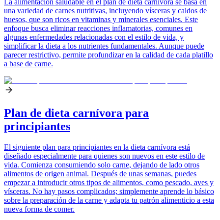
La alimentación saludable en el plan de dieta carnívora se basa en
una variedad de carnes nutritivas, incluyendo vísceras y caldos de
huesos, que son ricos en vitaminas y minerales esenciales. Este
enfoque busca eliminar reacciones inflamatorias, comunes en
algunas enfermedades relacionadas con el estilo de vida, y
simplificar la dieta a los nutrientes fundamentales. Aunque puede
parecer restrictivo, permite profundizar en la calidad de cada platillo
a base de carne.
Plan de dieta carnívora para
principiantes
El siguiente plan para principiantes en la dieta carnívora está
diseñado especialmente para quienes son nuevos en este estilo de
vida. Comienza consumiendo solo carne, dejando de lado otros
alimentos de origen animal. Después de unas semanas, puedes
empezar a introducir otros tipos de alimentos, como pescado, aves y
vísceras. No hay pasos complicados; simplemente aprende lo básico
sobre la preparación de la carne y adapta tu patrón alimenticio a esta
nueva forma de comer.