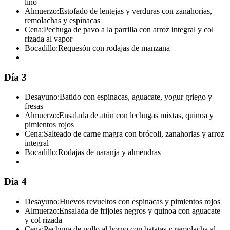
lino
Almuerzo:
Estofado de lentejas y verduras con zanahorias,
remolachas y espinacas
Cena:
Pechuga de pavo a la parrilla con arroz integral y col
rizada al vapor
Bocadillo:
Requesón con rodajas de manzana
Día 3
Desayuno:
Batido con espinacas, aguacate, yogur griego y
fresas
Almuerzo:
Ensalada de atún con lechugas mixtas, quinoa y
pimientos rojos
Cena:
Salteado de carne magra con brócoli, zanahorias y arroz
integral
Bocadillo:
Rodajas de naranja y almendras
Día 4
Desayuno:
Huevos revueltos con espinacas y pimientos rojos
Almuerzo:
Ensalada de frijoles negros y quinoa con aguacate
y col rizada
Cena:
Pechuga de pollo al horno con batatas y remolacha al