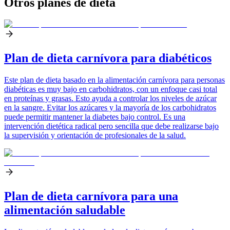
Otros planes de dieta
Plan de dieta carnívora para diabéticos
Este plan de dieta basado en la alimentación carnívora para personas
diabéticas es muy bajo en carbohidratos, con un enfoque casi total
en proteínas y grasas. Esto ayuda a controlar los niveles de azúcar
en la sangre. Evitar los azúcares y la mayoría de los carbohidratos
puede permitir mantener la diabetes bajo control. Es una
intervención dietética radical pero sencilla que debe realizarse bajo
la supervisión y orientación de profesionales de la salud.
Plan de dieta carnívora para una
alimentación saludable