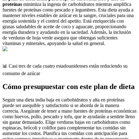
proteínas
minimiza la ingesta de carbohidratos mientras amplifica
fuentes de proteínas como pescado y legumbres. Esta dieta ayuda a
mantener niveles estables de azúcar en la sangre, cruciales para una
energía sostenida y el control del apetito. Está enriquecida con
grasas saludables de aceite de coco y aguacate, proporcionando
energía duradera y ayudando en la saciedad. Además, la inclusión
de verduras de hoja verde asegura que obtengas suficientes
vitaminas y minerales, apoyando la salud en general.
📊 Casi tres de cada cuatro estadounidenses están reduciendo su
consumo de azúcar
Cómo presupuestar con este plan de dieta
Seguir una dieta india baja en carbohidratos y alta en proteínas
puede ser asequible y satisfactorio si se aborda de la manera
correcta. Asegúrate de tener a mano fuentes de proteínas económicas
como huevos, pollo, pescado y tofu, que te ayudarán a sentirte lleno
sin gastar demasiado. Elige verduras bajas en carbohidratos como
espinacas, brócoli y coliflor para complementar tus comidas sin
aumentar los costos. Planifica tus comidas con anticipación para
evitar compras impulsivas y mantenerte dentro de tu presupuesto.