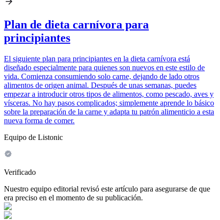
Plan de dieta carnívora para
principiantes
El siguiente plan para principiantes en la dieta carnívora está
diseñado especialmente para quienes son nuevos en este estilo de
vida. Comienza consumiendo solo carne, dejando de lado otros
alimentos de origen animal. Después de unas semanas, puedes
empezar a introducir otros tipos de alimentos, como pescado, aves y
vísceras. No hay pasos complicados; simplemente aprende lo básico
sobre la preparación de la carne y adapta tu patrón alimenticio a esta
nueva forma de comer.
Equipo de Listonic
Verificado
Nuestro equipo editorial revisó este artículo para asegurarse de que
era preciso en el momento de su publicación.