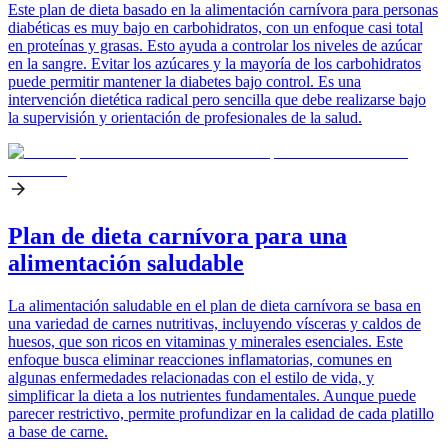
Este plan de dieta basado en la alimentación carnívora para personas
diabéticas es muy bajo en carbohidratos, con un enfoque casi total
en proteínas y grasas. Esto ayuda a controlar los niveles de azúcar
en la sangre. Evitar los azúcares y la mayoría de los carbohidratos
puede permitir mantener la diabetes bajo control. Es una
intervención dietética radical pero sencilla que debe realizarse bajo
la supervisión y orientación de profesionales de la salud.
Plan de dieta carnívora para una
alimentación saludable
La alimentación saludable en el plan de dieta carnívora se basa en
una variedad de carnes nutritivas, incluyendo vísceras y caldos de
huesos, que son ricos en vitaminas y minerales esenciales. Este
enfoque busca eliminar reacciones inflamatorias, comunes en
algunas enfermedades relacionadas con el estilo de vida, y
simplificar la dieta a los nutrientes fundamentales. Aunque puede
parecer restrictivo, permite profundizar en la calidad de cada platillo
a base de carne.