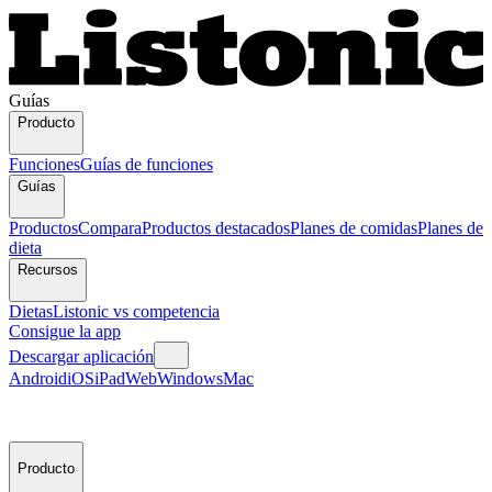
Guías
Producto
Funciones
Guías de funciones
Guías
Productos
Compara
Productos destacados
Planes de comidas
Planes de
dieta
Recursos
Dietas
Listonic vs competencia
Consigue la app
Descargar aplicación
Android
iOS
iPad
Web
Windows
Mac
Producto