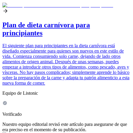
Plan de dieta carnívora para
principiantes
El siguiente plan para principiantes en la dieta carnívora está
diseñado especialmente para quienes son nuevos en este estilo de
vida. Comienza consumiendo solo carne, dejando de lado otros
alimentos de origen animal. Después de unas semanas, puedes
empezar a introducir otros tipos de alimentos, como pescado, aves y
vísceras. No hay pasos complicados; simplemente aprende lo básico
sobre la preparación de la carne y adapta tu patrón alimenticio a esta
nueva forma de comer.
Equipo de Listonic
Verificado
Nuestro equipo editorial revisó este artículo para asegurarse de que
era preciso en el momento de su publicación.