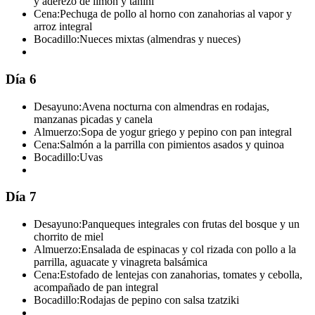
y aderezo de limón y tahini
Cena:
Pechuga de pollo al horno con zanahorias al vapor y
arroz integral
Bocadillo:
Nueces mixtas (almendras y nueces)
Día 6
Desayuno:
Avena nocturna con almendras en rodajas,
manzanas picadas y canela
Almuerzo:
Sopa de yogur griego y pepino con pan integral
Cena:
Salmón a la parrilla con pimientos asados y quinoa
Bocadillo:
Uvas
Día 7
Desayuno:
Panqueques integrales con frutas del bosque y un
chorrito de miel
Almuerzo:
Ensalada de espinacas y col rizada con pollo a la
parrilla, aguacate y vinagreta balsámica
Cena:
Estofado de lentejas con zanahorias, tomates y cebolla,
acompañado de pan integral
Bocadillo:
Rodajas de pepino con salsa tzatziki