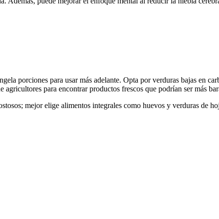
oda. Además, puede mejorar el enfoque mental al reducir la niebla cerebr
ngela porciones para usar más adelante. Opta por verduras bajas en carb
 de agricultores para encontrar productos frescos que podrían ser más ba
 costosos; mejor elige alimentos integrales como huevos y verduras de 