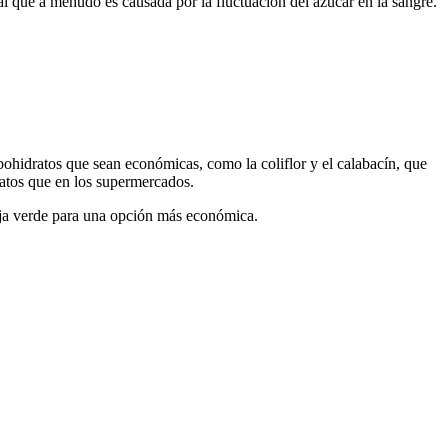
al que a menudo es causada por la fluctuación del azúcar en la sangre.
ohidratos que sean económicas, como la coliflor y el calabacín, que
ratos que en los supermercados.
hoja verde para una opción más económica.