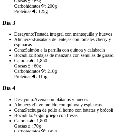
Grasas
💧:
65g
Carbohidratos
🌾:
200g
Proteínas
🥩:
125g
Día 3
Desayuno:
Tostada integral con mantequilla y huevos
Almuerzo:
Ensalada de lentejas con tomates cherry y
espinacas
Cena:
Salmón a la parrilla con quinoa y calabacín
Bocadillo:
Rodajas de manzana con semillas de girasol
Calorías
🔥:
1,850
Grasas
💧:
60g
Carbohidratos
🌾:
210g
Proteínas
🥩:
115g
Día 4
Desayuno:
Avena con plátanos y nueces
Almuerzo:
Pavo molido con quinoa y espinacas
Cena:
Pechuga de pollo al horno con batatas y brócoli
Bocadillo:
Yogur griego con fresas
Calorías
🔥:
1,800
Grasas
💧:
70g
Carbohidratos
🌾:
195g