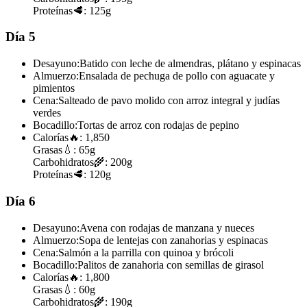
Proteínas
🥩:
125g
Día 5
Desayuno:
Batido con leche de almendras, plátano y espinacas
Almuerzo:
Ensalada de pechuga de pollo con aguacate y
pimientos
Cena:
Salteado de pavo molido con arroz integral y judías
verdes
Bocadillo:
Tortas de arroz con rodajas de pepino
Calorías
🔥:
1,850
Grasas
💧:
65g
Carbohidratos
🌾:
200g
Proteínas
🥩:
120g
Día 6
Desayuno:
Avena con rodajas de manzana y nueces
Almuerzo:
Sopa de lentejas con zanahorias y espinacas
Cena:
Salmón a la parrilla con quinoa y brócoli
Bocadillo:
Palitos de zanahoria con semillas de girasol
Calorías
🔥:
1,800
Grasas
💧:
60g
Carbohidratos
🌾:
190g