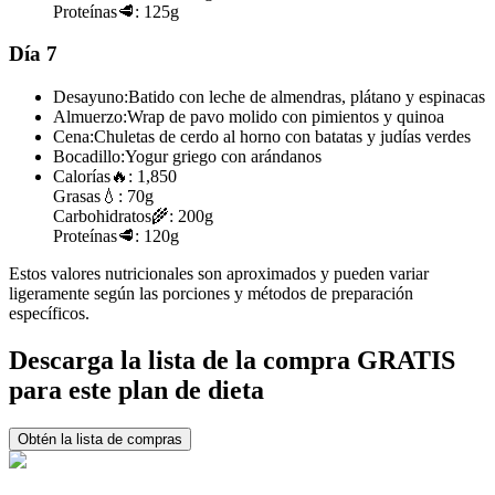
Proteínas
🥩:
125g
Día 7
Desayuno:
Batido con leche de almendras, plátano y espinacas
Almuerzo:
Wrap de pavo molido con pimientos y quinoa
Cena:
Chuletas de cerdo al horno con batatas y judías verdes
Bocadillo:
Yogur griego con arándanos
Calorías
🔥:
1,850
Grasas
💧:
70g
Carbohidratos
🌾:
200g
Proteínas
🥩:
120g
Estos valores nutricionales son aproximados y pueden variar
ligeramente según las porciones y métodos de preparación
específicos.
Descarga la lista de la compra GRATIS
para este plan de dieta
Obtén la lista de compras