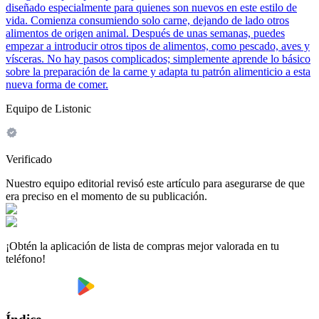
diseñado especialmente para quienes son nuevos en este estilo de
vida. Comienza consumiendo solo carne, dejando de lado otros
alimentos de origen animal. Después de unas semanas, puedes
empezar a introducir otros tipos de alimentos, como pescado, aves y
vísceras. No hay pasos complicados; simplemente aprende lo básico
sobre la preparación de la carne y adapta tu patrón alimenticio a esta
nueva forma de comer.
Equipo de Listonic
Verificado
Nuestro equipo editorial revisó este artículo para asegurarse de que
era preciso en el momento de su publicación.
¡Obtén la aplicación de lista de compras mejor valorada en tu
teléfono!