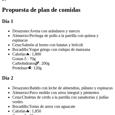
Propuesta de plan de comidas
Día 1
Desayuno:
Avena con arándanos y nueces
Almuerzo:
Pechuga de pollo a la parrilla con quinoa y
espinacas
Cena:
Salmón al horno con batatas y brócoli
Bocadillo:
Yogur griego con rodajas de manzana
Calorías
🔥:
1,800
Grasas
💧:
70g
Carbohidratos
🌾:
200g
Proteínas
🥩:
120g
Día 2
Desayuno:
Batido con leche de almendras, plátano y espinacas
Almuerzo:
Pavo molido con arroz integral y pimientos
Cena:
Chuletas de cerdo a la parrilla con zanahorias y judías
verdes
Bocadillo:
Tortas de arroz con aguacate
Calorías
🔥:
1,850