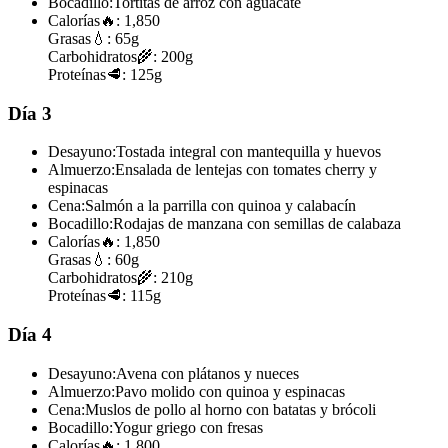
Bocadillo:
Tortitas de arroz con aguacate
Calorías
🔥:
1,850
Grasas
💧:
65g
Carbohidratos
🌾:
200g
Proteínas
🥩:
125g
Día 3
Desayuno:
Tostada integral con mantequilla y huevos
Almuerzo:
Ensalada de lentejas con tomates cherry y
espinacas
Cena:
Salmón a la parrilla con quinoa y calabacín
Bocadillo:
Rodajas de manzana con semillas de calabaza
Calorías
🔥:
1,850
Grasas
💧:
60g
Carbohidratos
🌾:
210g
Proteínas
🥩:
115g
Día 4
Desayuno:
Avena con plátanos y nueces
Almuerzo:
Pavo molido con quinoa y espinacas
Cena:
Muslos de pollo al horno con batatas y brócoli
Bocadillo:
Yogur griego con fresas
Calorías
🔥:
1,800