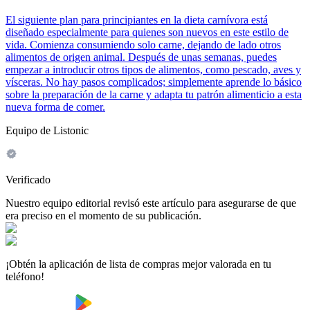
El siguiente plan para principiantes en la dieta carnívora está
diseñado especialmente para quienes son nuevos en este estilo de
vida. Comienza consumiendo solo carne, dejando de lado otros
alimentos de origen animal. Después de unas semanas, puedes
empezar a introducir otros tipos de alimentos, como pescado, aves y
vísceras. No hay pasos complicados; simplemente aprende lo básico
sobre la preparación de la carne y adapta tu patrón alimenticio a esta
nueva forma de comer.
Equipo de Listonic
Verificado
Nuestro equipo editorial revisó este artículo para asegurarse de que
era preciso en el momento de su publicación.
¡Obtén la aplicación de lista de compras mejor valorada en tu
teléfono!