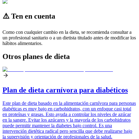
⚠️ Ten en cuenta
Como con cualquier cambio en la dieta, se recomienda consultar a
un profesional sanitario o a un dietista titulado antes de modificar los
hábitos alimentarios.
Otros planes de dieta
Plan de dieta carnívora para diabéticos
Este plan de dieta basado en la alimentación carnívora para personas
diabéticas es muy bajo en carbohidratos, con un enfoque casi total
en proteínas y grasas. Esto ayuda a controlar los niveles de azúcar
en la sangre. Evitar los azúcares y la mayoría de los carbohidratos
puede permitir mantener la diabetes bajo control. Es una
intervención dietética radical pero sencilla que debe realizarse bajo
la supervisión y orientación de profesionales de la salud.