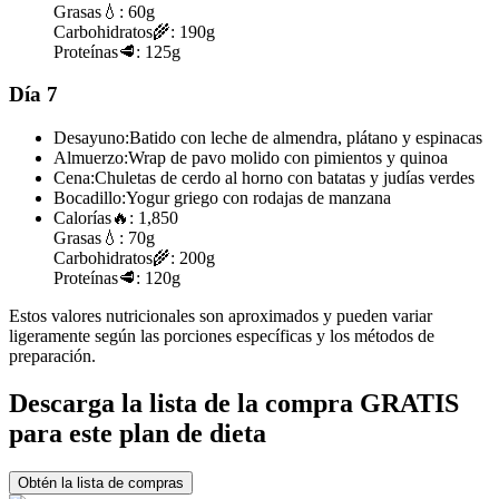
Grasas
💧:
60g
Carbohidratos
🌾:
190g
Proteínas
🥩:
125g
Día 7
Desayuno:
Batido con leche de almendra, plátano y espinacas
Almuerzo:
Wrap de pavo molido con pimientos y quinoa
Cena:
Chuletas de cerdo al horno con batatas y judías verdes
Bocadillo:
Yogur griego con rodajas de manzana
Calorías
🔥:
1,850
Grasas
💧:
70g
Carbohidratos
🌾:
200g
Proteínas
🥩:
120g
Estos valores nutricionales son aproximados y pueden variar
ligeramente según las porciones específicas y los métodos de
preparación.
Descarga la lista de la compra GRATIS
para este plan de dieta
Obtén la lista de compras