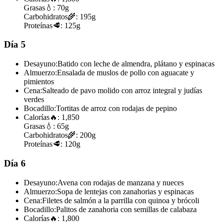
Grasas
💧:
70g
Carbohidratos
🌾:
195g
Proteínas
🥩:
125g
Día 5
Desayuno:
Batido con leche de almendra, plátano y espinacas
Almuerzo:
Ensalada de muslos de pollo con aguacate y
pimientos
Cena:
Salteado de pavo molido con arroz integral y judías
verdes
Bocadillo:
Tortitas de arroz con rodajas de pepino
Calorías
🔥:
1,850
Grasas
💧:
65g
Carbohidratos
🌾:
200g
Proteínas
🥩:
120g
Día 6
Desayuno:
Avena con rodajas de manzana y nueces
Almuerzo:
Sopa de lentejas con zanahorias y espinacas
Cena:
Filetes de salmón a la parrilla con quinoa y brócoli
Bocadillo:
Palitos de zanahoria con semillas de calabaza
Calorías
🔥:
1,800