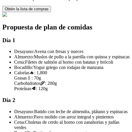
Obtén la lista de compras
Propuesta de plan de comidas
Día 1
Desayuno:
Avena con fresas y nueces
Almuerzo:
Muslos de pollo a la parrilla con quinoa y espinacas
Cena:
Filetes de salmón al horno con batatas y brócoli
Bocadillo:
Yogur griego con rodajas de manzana
Calorías
🔥:
1,800
Grasas
💧:
70g
Carbohidratos
🌾:
200g
Proteínas
🥩:
120g
Día 2
Desayuno:
Batido con leche de almendra, plátano y espinacas
Almuerzo:
Pavo molido con arroz integral y pimientos
Cena:
Chuletas de cerdo al horno con zanahorias y judías
verdes