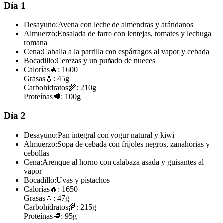
Día 1
Desayuno:
Avena con leche de almendras y arándanos
Almuerzo:
Ensalada de farro con lentejas, tomates y lechuga
romana
Cena:
Caballa a la parrilla con espárragos al vapor y cebada
Bocadillo:
Cerezas y un puñado de nueces
Calorías
🔥:
1600
Grasas
💧:
45g
Carbohidratos
🌾:
210g
Proteínas
🥩:
100g
Día 2
Desayuno:
Pan integral con yogur natural y kiwi
Almuerzo:
Sopa de cebada con frijoles negros, zanahorias y
cebollas
Cena:
Arenque al horno con calabaza asada y guisantes al
vapor
Bocadillo:
Uvas y pistachos
Calorías
🔥:
1650
Grasas
💧:
47g
Carbohidratos
🌾:
215g
Proteínas
🥩:
95g