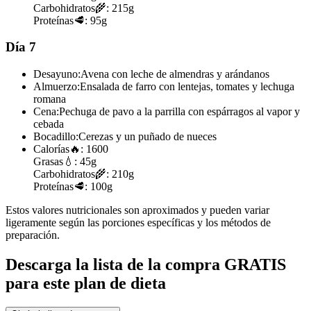
Carbohidratos
🌾:
215g
Proteínas
🥩:
95g
Día 7
Desayuno:
Avena con leche de almendras y arándanos
Almuerzo:
Ensalada de farro con lentejas, tomates y lechuga
romana
Cena:
Pechuga de pavo a la parrilla con espárragos al vapor y
cebada
Bocadillo:
Cerezas y un puñado de nueces
Calorías
🔥:
1600
Grasas
💧:
45g
Carbohidratos
🌾:
210g
Proteínas
🥩:
100g
Estos valores nutricionales son aproximados y pueden variar
ligeramente según las porciones específicas y los métodos de
preparación.
Descarga la lista de la compra GRATIS
para este plan de dieta