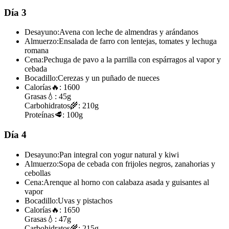
Día 3
Desayuno:
Avena con leche de almendras y arándanos
Almuerzo:
Ensalada de farro con lentejas, tomates y lechuga
romana
Cena:
Pechuga de pavo a la parrilla con espárragos al vapor y
cebada
Bocadillo:
Cerezas y un puñado de nueces
Calorías
🔥:
1600
Grasas
💧:
45g
Carbohidratos
🌾:
210g
Proteínas
🥩:
100g
Día 4
Desayuno:
Pan integral con yogur natural y kiwi
Almuerzo:
Sopa de cebada con frijoles negros, zanahorias y
cebollas
Cena:
Arenque al horno con calabaza asada y guisantes al
vapor
Bocadillo:
Uvas y pistachos
Calorías
🔥:
1650
Grasas
💧:
47g
Carbohidratos
🌾:
215g