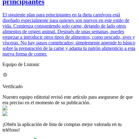
principiantes
El siguiente plan para principiantes en la dieta carnívora está
diseñado especialmente para quienes son nuevos en este estilo de
vida. Comienza consumiendo solo carne, dejando de lado otros
alimentos de origen animal. Después de unas semanas, puedes
empezar a introducir otros tipos de alimentos, como pescado, aves y
vísceras. No hay pasos complicados; simplemente aprende lo básico
sobre la preparación de la carne y adapta tu patrón alimenticio a esta
nueva forma de comer.
Equipo de Listonic
Verificado
Nuestro equipo editorial revisó este artículo para asegurarse de que
era preciso en el momento de su publicación.
¡Obtén la aplicación de lista de compras mejor valorada en tu
teléfono!