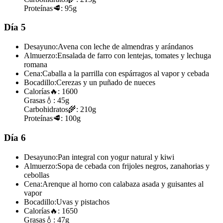
Proteínas
🥩:
95g
Día 5
Desayuno:
Avena con leche de almendras y arándanos
Almuerzo:
Ensalada de farro con lentejas, tomates y lechuga
romana
Cena:
Caballa a la parrilla con espárragos al vapor y cebada
Bocadillo:
Cerezas y un puñado de nueces
Calorías
🔥:
1600
Grasas
💧:
45g
Carbohidratos
🌾:
210g
Proteínas
🥩:
100g
Día 6
Desayuno:
Pan integral con yogur natural y kiwi
Almuerzo:
Sopa de cebada con frijoles negros, zanahorias y
cebollas
Cena:
Arenque al horno con calabaza asada y guisantes al
vapor
Bocadillo:
Uvas y pistachos
Calorías
🔥:
1650
Grasas
💧:
47g