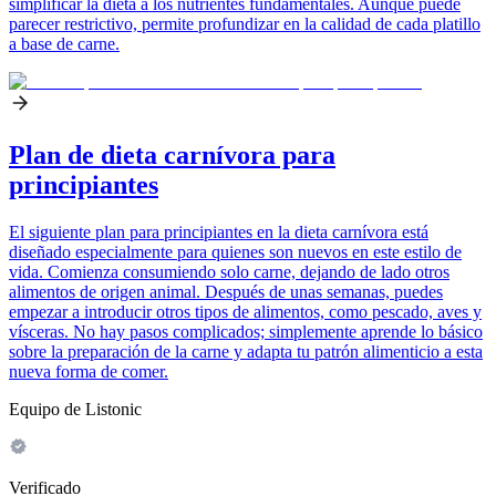
simplificar la dieta a los nutrientes fundamentales. Aunque puede
parecer restrictivo, permite profundizar en la calidad de cada platillo
a base de carne.
Plan de dieta carnívora para
principiantes
El siguiente plan para principiantes en la dieta carnívora está
diseñado especialmente para quienes son nuevos en este estilo de
vida. Comienza consumiendo solo carne, dejando de lado otros
alimentos de origen animal. Después de unas semanas, puedes
empezar a introducir otros tipos de alimentos, como pescado, aves y
vísceras. No hay pasos complicados; simplemente aprende lo básico
sobre la preparación de la carne y adapta tu patrón alimenticio a esta
nueva forma de comer.
Equipo de Listonic
Verificado