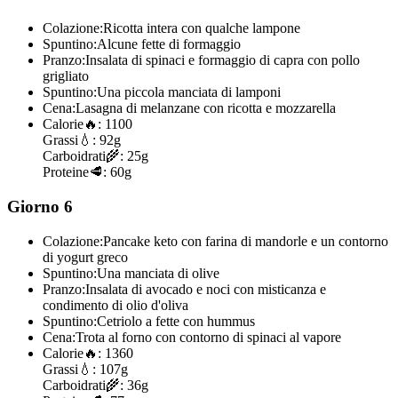
Colazione:
Ricotta intera con qualche lampone
Spuntino:
Alcune fette di formaggio
Pranzo:
Insalata di spinaci e formaggio di capra con pollo
grigliato
Spuntino:
Una piccola manciata di lamponi
Cena:
Lasagna di melanzane con ricotta e mozzarella
Calorie
🔥:
1100
Grassi
💧:
92g
Carboidrati
🌾:
25g
Proteine
🥩:
60g
Giorno 6
Colazione:
Pancake keto con farina di mandorle e un contorno
di yogurt greco
Spuntino:
Una manciata di olive
Pranzo:
Insalata di avocado e noci con misticanza e
condimento di olio d'oliva
Spuntino:
Cetriolo a fette con hummus
Cena:
Trota al forno con contorno di spinaci al vapore
Calorie
🔥:
1360
Grassi
💧:
107g
Carboidrati
🌾:
36g