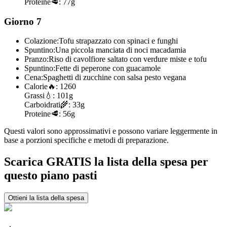
Proteine
🥩:
77g
Giorno 7
Colazione:
Tofu strapazzato con spinaci e funghi
Spuntino:
Una piccola manciata di noci macadamia
Pranzo:
Riso di cavolfiore saltato con verdure miste e tofu
Spuntino:
Fette di peperone con guacamole
Cena:
Spaghetti di zucchine con salsa pesto vegana
Calorie
🔥:
1260
Grassi
💧:
101g
Carboidrati
🌾:
33g
Proteine
🥩:
56g
Questi valori sono approssimativi e possono variare leggermente in
base a porzioni specifiche e metodi di preparazione.
Scarica GRATIS la lista della spesa per
questo piano pasti
Ottieni la lista della spesa