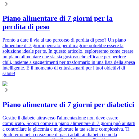
Piano alimentare di 7 giorni per la
perdita di peso
Pronto a dare il via al tuo percorso di perdita di peso? Un piano
alimentare di 7 giorni pensato per dimagrire potrebbe essere la
soluzione ideale per te. In questo articolo, esploreremo come creare
un piano alimentare che sia sia gustoso che efficace per perdere
chili, insieme a suggerimenti per trasformarlo in una lista della spesa
intelligente. È il momento di entusiasmarti per i tuoi obiettivi di
salute!
Piano alimentare di 7 giorni per diabetici
Gestire il diabete attraverso l'alimentazione non deve essere
complicato. Scopri come un piano alimentare di 7 giorni può aiutarti
a controllare la glicemia e migliorare la tua salute complessiva. Ti
guideremo nella creazione di pasti adatti ai diabetici e nella