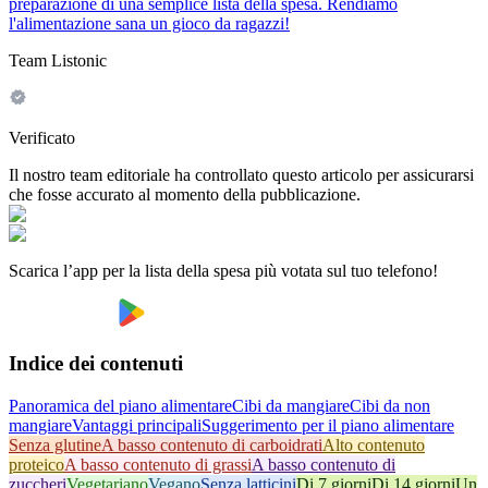
preparazione di una semplice lista della spesa. Rendiamo
l'alimentazione sana un gioco da ragazzi!
Team Listonic
Verificato
Il nostro team editoriale ha controllato questo articolo per assicurarsi
che fosse accurato al momento della pubblicazione.
Scarica l’app per la lista della spesa più votata sul tuo telefono!
Indice dei contenuti
Panoramica del piano alimentare
Cibi da mangiare
Cibi da non
mangiare
Vantaggi principali
Suggerimento per il piano alimentare
Senza glutine
A basso contenuto di carboidrati
Alto contenuto
proteico
A basso contenuto di grassi
A basso contenuto di
zuccheri
Vegetariano
Vegano
Senza latticini
Di 7 giorni
Di 14 giorni
Un