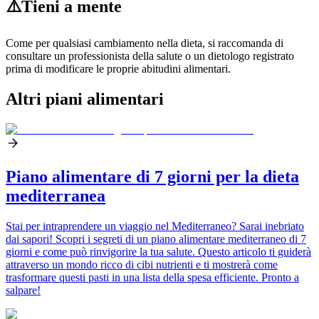
⚠️
Tieni a mente
Come per qualsiasi cambiamento nella dieta, si raccomanda di
consultare un professionista della salute o un dietologo registrato
prima di modificare le proprie abitudini alimentari.
Altri piani alimentari
Piano alimentare di 7 giorni per la dieta
mediterranea
Stai per intraprendere un viaggio nel Mediterraneo? Sarai inebriato
dai sapori! Scopri i segreti di un piano alimentare mediterraneo di 7
giorni e come può rinvigorire la tua salute. Questo articolo ti guiderà
attraverso un mondo ricco di cibi nutrienti e ti mostrerà come
trasformare questi pasti in una lista della spesa efficiente. Pronto a
salpare!