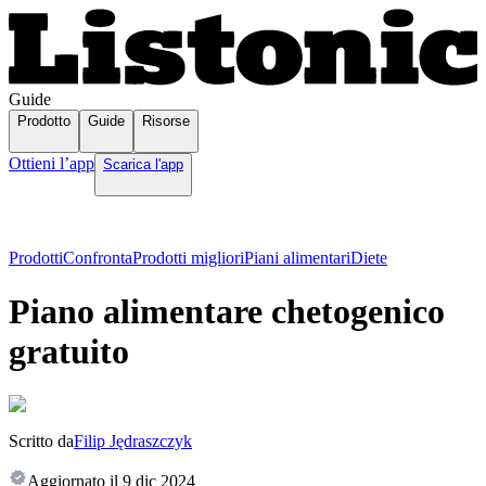
Guide
Prodotto
Guide
Risorse
Ottieni l’app
Scarica l'app
Prodotti
Confronta
Prodotti migliori
Piani alimentari
Diete
Piano alimentare chetogenico
gratuito
Scritto da
Filip Jędraszczyk
Aggiornato il
9 dic 2024