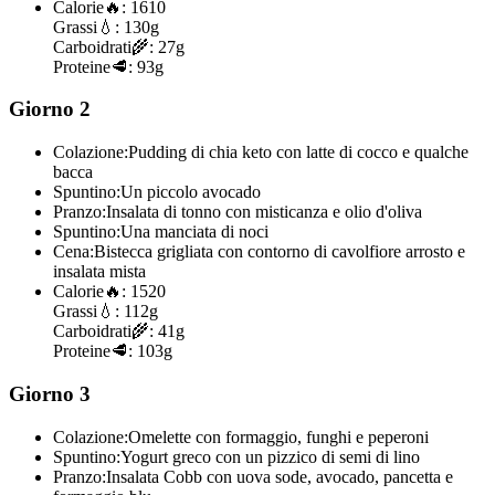
Calorie
🔥:
1610
Grassi
💧:
130g
Carboidrati
🌾:
27g
Proteine
🥩:
93g
Giorno 2
Colazione:
Pudding di chia keto con latte di cocco e qualche
bacca
Spuntino:
Un piccolo avocado
Pranzo:
Insalata di tonno con misticanza e olio d'oliva
Spuntino:
Una manciata di noci
Cena:
Bistecca grigliata con contorno di cavolfiore arrosto e
insalata mista
Calorie
🔥:
1520
Grassi
💧:
112g
Carboidrati
🌾:
41g
Proteine
🥩:
103g
Giorno 3
Colazione:
Omelette con formaggio, funghi e peperoni
Spuntino:
Yogurt greco con un pizzico di semi di lino
Pranzo:
Insalata Cobb con uova sode, avocado, pancetta e