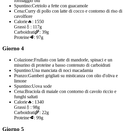
formaggio blu
Spuntino:
Cetriolo a fette con guacamole
Cena:
Curry di pollo con latte di cocco e contorno di riso di
cavolfiore
Calorie
🔥:
1550
Grassi
💧:
117g
Carboidrati
🌾:
39g
Proteine
🥩:
97g
Giorno 4
Colazione:
Frullato con latte di mandorle, spinaci e un
misurino di proteine a basso contenuto di carboidrati
Spuntino:
Una manciata di noci macadamia
Pranzo:
Gamberi grigliati su misticanza con olio d'oliva e
limone
Spuntino:
Uova sode
Cena:
Braciola di maiale con contorno di cavolo riccio e
funghi saltati
Calorie
🔥:
1340
Grassi
💧:
98g
Carboidrati
🌾:
22g
Proteine
🥩:
99g
Giorno 5