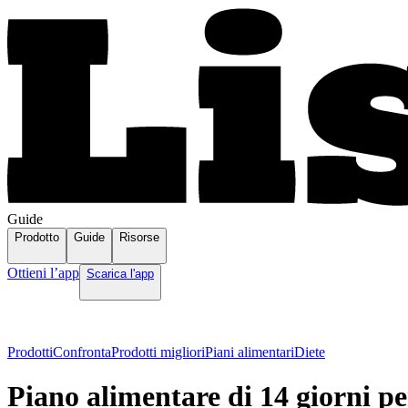
Guide
Prodotto
Guide
Risorse
Ottieni l’app
Scarica l'app
Prodotti
Confronta
Prodotti migliori
Piani alimentari
Diete
Piano alimentare di 14 giorni pe