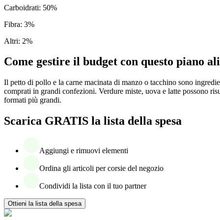
Carboidrati
:
50
%
Fibra
:
3
%
Altri
:
2
%
Come gestire il budget con questo piano a
Il petto di pollo e la carne macinata di manzo o tacchino sono ingredien
comprati in grandi confezioni. Verdure miste, uova e latte possono risu
formati più grandi.
Scarica GRATIS la lista della spesa
Aggiungi e rimuovi elementi
Ordina gli articoli per corsie del negozio
Condividi la lista con il tuo partner
Ottieni la lista della spesa