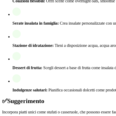
Colazioni flessibili:
Offri scelte come overnight oats, smoothie 
Serate insalata in famiglia:
Crea insalate personalizzate con un
Stazione di idratazione:
Tieni a disposizione acqua, acqua aroma
Dessert di frutta:
Scegli dessert a base di frutta come insalata d
Indulgenze salutari:
Pianifica occasionali dolcetti come prodotti
✅
Suggerimento
Incorpora piatti unici come stufati o casseruole, che possono essere fac