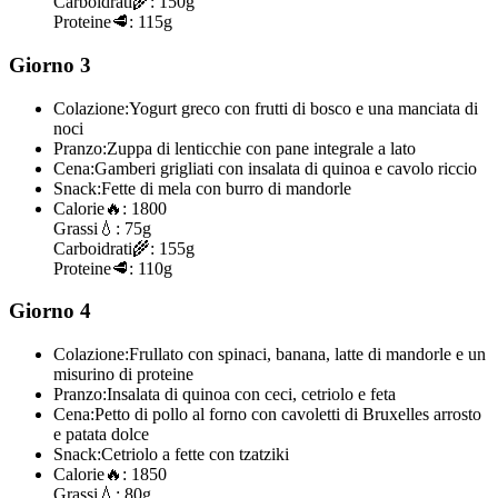
Carboidrati
🌾:
150g
Proteine
🥩:
115g
Giorno 3
Colazione:
Yogurt greco con frutti di bosco e una manciata di
noci
Pranzo:
Zuppa di lenticchie con pane integrale a lato
Cena:
Gamberi grigliati con insalata di quinoa e cavolo riccio
Snack:
Fette di mela con burro di mandorle
Calorie
🔥:
1800
Grassi
💧:
75g
Carboidrati
🌾:
155g
Proteine
🥩:
110g
Giorno 4
Colazione:
Frullato con spinaci, banana, latte di mandorle e un
misurino di proteine
Pranzo:
Insalata di quinoa con ceci, cetriolo e feta
Cena:
Petto di pollo al forno con cavoletti di Bruxelles arrosto
e patata dolce
Snack:
Cetriolo a fette con tzatziki
Calorie
🔥:
1850
Grassi
💧:
80g