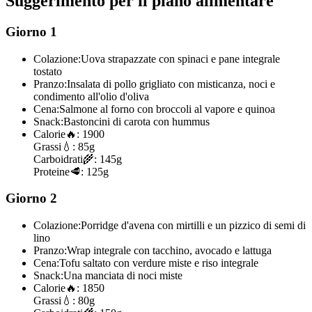
Suggerimento per il piano alimentare
Giorno 1
Colazione:
Uova strapazzate con spinaci e pane integrale
tostato
Pranzo:
Insalata di pollo grigliato con misticanza, noci e
condimento all'olio d'oliva
Cena:
Salmone al forno con broccoli al vapore e quinoa
Snack:
Bastoncini di carota con hummus
Calorie
🔥:
1900
Grassi
💧:
85g
Carboidrati
🌾:
145g
Proteine
🥩:
125g
Giorno 2
Colazione:
Porridge d'avena con mirtilli e un pizzico di semi di
lino
Pranzo:
Wrap integrale con tacchino, avocado e lattuga
Cena:
Tofu saltato con verdure miste e riso integrale
Snack:
Una manciata di noci miste
Calorie
🔥:
1850
Grassi
💧:
80g