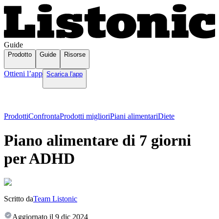
Guide
Prodotto
Guide
Risorse
Ottieni l’app
Scarica l'app
Prodotti
Confronta
Prodotti migliori
Piani alimentari
Diete
Piano alimentare di 7 giorni
per ADHD
Scritto da
Team Listonic
Aggiornato il
9 dic 2024