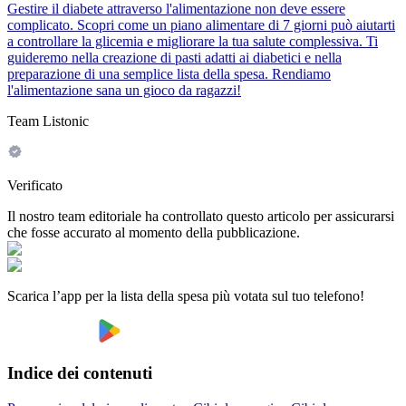
Gestire il diabete attraverso l'alimentazione non deve essere
complicato. Scopri come un piano alimentare di 7 giorni può aiutarti
a controllare la glicemia e migliorare la tua salute complessiva. Ti
guideremo nella creazione di pasti adatti ai diabetici e nella
preparazione di una semplice lista della spesa. Rendiamo
l'alimentazione sana un gioco da ragazzi!
Team Listonic
Verificato
Il nostro team editoriale ha controllato questo articolo per assicurarsi
che fosse accurato al momento della pubblicazione.
Scarica l’app per la lista della spesa più votata sul tuo telefono!
Indice dei contenuti