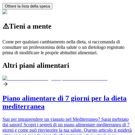
Ottieni la lista della spesa
⚠️
Tieni a mente
Come per qualsiasi cambiamento nella dieta, si raccomanda di
consultare un professionista della salute o un dietologo registrato
prima di modificare le proprie abitudini alimentari.
Altri piani alimentari
Piano alimentare di 7 giorni per la dieta
mediterranea
Stai per intraprendere un viaggio nel Mediterraneo? Sarai inebriato
dai sapori! Scopri i segreti di un piano alimentare mediterraneo di 7
giorni e come può rinvigorire la tua salute. Questo articolo ti guiderà