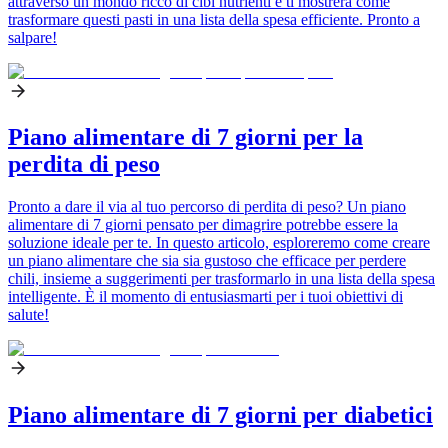
attraverso un mondo ricco di cibi nutrienti e ti mostrerà come
trasformare questi pasti in una lista della spesa efficiente. Pronto a
salpare!
Piano alimentare di 7 giorni per la
perdita di peso
Pronto a dare il via al tuo percorso di perdita di peso? Un piano
alimentare di 7 giorni pensato per dimagrire potrebbe essere la
soluzione ideale per te. In questo articolo, esploreremo come creare
un piano alimentare che sia sia gustoso che efficace per perdere
chili, insieme a suggerimenti per trasformarlo in una lista della spesa
intelligente. È il momento di entusiasmarti per i tuoi obiettivi di
salute!
Piano alimentare di 7 giorni per diabetici