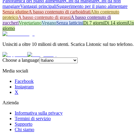
Panoramica del piano alimentare
Cibi da mangiare
Cibi da non
mangiare
Vantaggi principali
Suggerimento per il piano alimentare
Senza glutine
A basso contenuto di carboidrati
Alto contenuto
proteico
A basso contenuto di grassi
A basso contenuto di
zuccheri
Vegetariano
Vegano
Senza latticini
Di 7 giorni
Di 14 giorni
Un
giorno
Unisciti a oltre 10 milioni di utenti. Scarica Listonic sul tuo telefono.
Choose a language
Media sociali
Facebook
Instagram
X
Azienda
Informativa sulla privacy
Termini di servizio
Supporto
Chi siamo