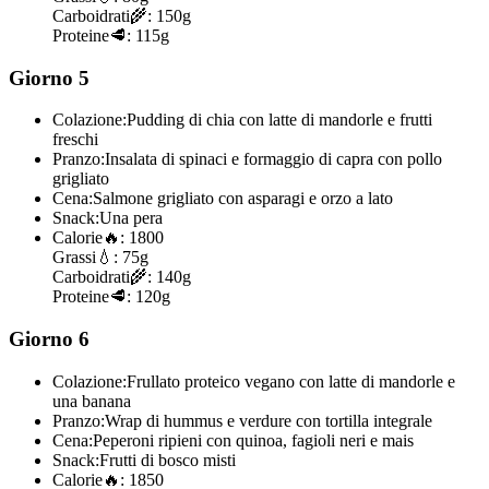
Carboidrati
🌾:
150g
Proteine
🥩:
115g
Giorno 5
Colazione:
Pudding di chia con latte di mandorle e frutti
freschi
Pranzo:
Insalata di spinaci e formaggio di capra con pollo
grigliato
Cena:
Salmone grigliato con asparagi e orzo a lato
Snack:
Una pera
Calorie
🔥:
1800
Grassi
💧:
75g
Carboidrati
🌾:
140g
Proteine
🥩:
120g
Giorno 6
Colazione:
Frullato proteico vegano con latte di mandorle e
una banana
Pranzo:
Wrap di hummus e verdure con tortilla integrale
Cena:
Peperoni ripieni con quinoa, fagioli neri e mais
Snack:
Frutti di bosco misti
Calorie
🔥:
1850