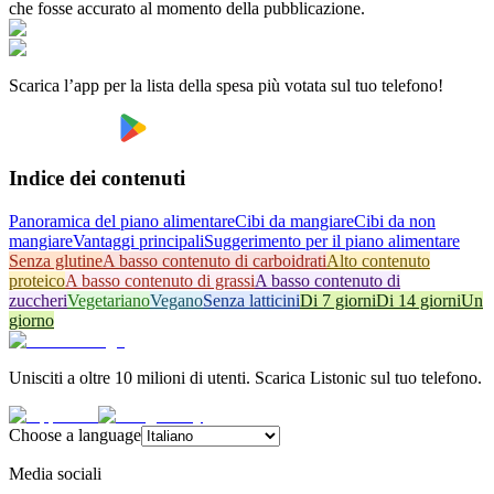
che fosse accurato al momento della pubblicazione.
Scarica l’app per la lista della spesa più votata sul tuo telefono!
Indice dei contenuti
Panoramica del piano alimentare
Cibi da mangiare
Cibi da non
mangiare
Vantaggi principali
Suggerimento per il piano alimentare
Senza glutine
A basso contenuto di carboidrati
Alto contenuto
proteico
A basso contenuto di grassi
A basso contenuto di
zuccheri
Vegetariano
Vegano
Senza latticini
Di 7 giorni
Di 14 giorni
Un
giorno
Unisciti a oltre 10 milioni di utenti. Scarica Listonic sul tuo telefono.
Choose a language
Media sociali