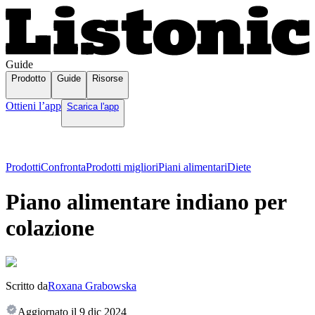
Guide
Prodotto
Guide
Risorse
Ottieni l’app
Scarica l'app
Prodotti
Confronta
Prodotti migliori
Piani alimentari
Diete
Piano alimentare indiano per
colazione
Scritto da
Roxana Grabowska
Aggiornato il
9 dic 2024