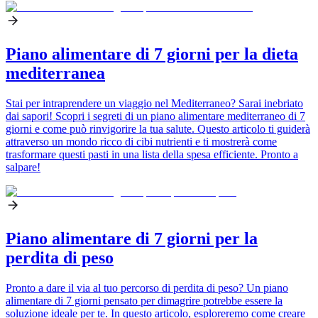
Piano alimentare di 7 giorni per la dieta
mediterranea
Stai per intraprendere un viaggio nel Mediterraneo? Sarai inebriato
dai sapori! Scopri i segreti di un piano alimentare mediterraneo di 7
giorni e come può rinvigorire la tua salute. Questo articolo ti guiderà
attraverso un mondo ricco di cibi nutrienti e ti mostrerà come
trasformare questi pasti in una lista della spesa efficiente. Pronto a
salpare!
Piano alimentare di 7 giorni per la
perdita di peso
Pronto a dare il via al tuo percorso di perdita di peso? Un piano
alimentare di 7 giorni pensato per dimagrire potrebbe essere la
soluzione ideale per te. In questo articolo, esploreremo come creare