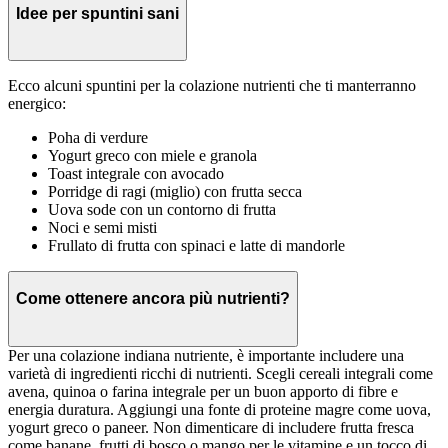
Idee per spuntini sani
Ecco alcuni spuntini per la colazione nutrienti che ti manterranno
energico:
Poha di verdure
Yogurt greco con miele e granola
Toast integrale con avocado
Porridge di ragi (miglio) con frutta secca
Uova sode con un contorno di frutta
Noci e semi misti
Frullato di frutta con spinaci e latte di mandorle
Come ottenere ancora più nutrienti?
Per una colazione indiana nutriente, è importante includere una
varietà di ingredienti ricchi di nutrienti. Scegli cereali integrali come
avena, quinoa o farina integrale per un buon apporto di fibre e
energia duratura. Aggiungi una fonte di proteine magre come uova,
yogurt greco o paneer. Non dimenticare di includere frutta fresca
come banane, frutti di bosco o mango per le vitamine e un tocco di