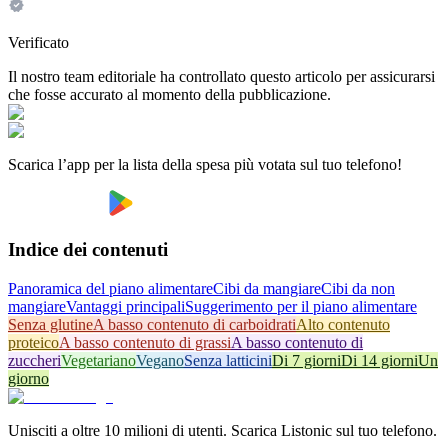
Verificato
Il nostro team editoriale ha controllato questo articolo per assicurarsi
che fosse accurato al momento della pubblicazione.
Scarica l’app per la lista della spesa più votata sul tuo telefono!
Indice dei contenuti
Panoramica del piano alimentare
Cibi da mangiare
Cibi da non
mangiare
Vantaggi principali
Suggerimento per il piano alimentare
Senza glutine
A basso contenuto di carboidrati
Alto contenuto
proteico
A basso contenuto di grassi
A basso contenuto di
zuccheri
Vegetariano
Vegano
Senza latticini
Di 7 giorni
Di 14 giorni
Un
giorno
Unisciti a oltre 10 milioni di utenti. Scarica Listonic sul tuo telefono.