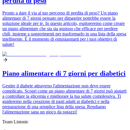
perdita di peso
Pronto a dare il via al tuo percorso di perdita di peso? Un piano
alimentare di 7 giorni pensato per dimagrire potrebbe essere la
soluzione ideale per te. In questo articolo, esploreremo come creare
un piano alimentare che sia sia gustoso che efficace per perdere
chili, insieme a suggerimenti per trasformarlo in una lista della spesa
intelligente. È il momento di entusiasmarti per i tuoi obiettivi di
salute!
Piano alimentare di 7 giorni per diabetici
Gestire il diabete attraverso l'alimentazione non deve essere
complicato. Scopri come un piano alimentare di 7 giorni può aiutarti
a controllare la glicemia e migliorare la tua salute complessiva. Ti
guideremo nella creazione di pasti adatti ai diabetici e nella
preparazione di una semplice lista della spesa. Rendiamo
l'alimentazione sana un gioco da ragazzi!
Team Listonic