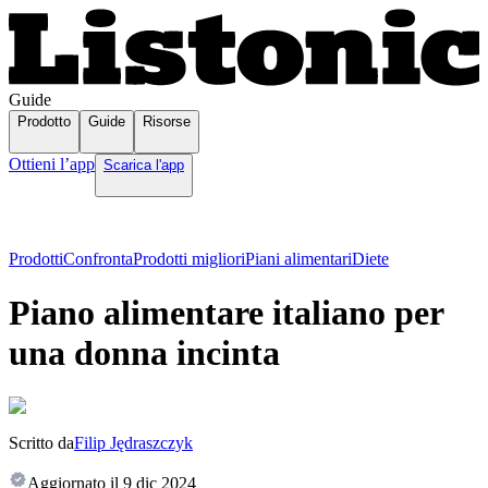
Guide
Prodotto
Guide
Risorse
Ottieni l’app
Scarica l'app
Prodotti
Confronta
Prodotti migliori
Piani alimentari
Diete
Piano alimentare italiano per
una donna incinta
Scritto da
Filip Jędraszczyk
Aggiornato il
9 dic 2024