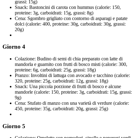
grassi: 15g)
Snack: Bastoncini di carota con hummus (calorie: 150,
proteine: 3g, carboidrati: 15g, grassi: 8g)
Cena: Sgombro grigliato con contorno di asparagi e patate
dolci (calorie: 400, proteine: 30g, carboidrati: 30g, grassi:
20g)
Giorno 4
Colazione: Budino di semi di chia preparato con latte di
mandorla e guarnito con frutti di bosco misti (calorie: 300,
proteine: 6g, carboidrati: 25g, grassi: 18g)
Pranzo: Involtini di lattuga con avocado e tacchino (calorie:
320, proteine: 25g, carboidrati: 12g, grassi: 18g)
Snack: Una piccola porzione di frutti di bosco e alcune
mandorle (calorie: 150, proteine: 3g, carboidrati: 15g, grassi:
9g)
Cena: Stufato di manzo con una varietà di verdure (calorie:
450, proteine: 35g, carboidrati: 20g, grassi: 25g)
Giorno 5
Colazione: Omelette con pomodori, cipolle e peperoni verdi