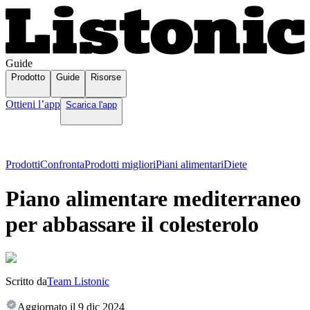
Guide
Prodotto
Guide
Risorse
Ottieni l’app
Scarica l'app
Prodotti
Confronta
Prodotti migliori
Piani alimentari
Diete
Piano alimentare mediterraneo
per abbassare il colesterolo
Scritto da
Team Listonic
Aggiornato il
9 dic 2024