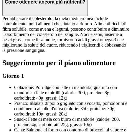
Come ottenere ancora più nutrienti?
Per abbassare il colesterolo, la dieta mediterranea include
naturalmente molti alimenti che aiutano a ridurlo. Alimenti ricchi di
fibra solubile, come avena e legumi, possono contribuire a diminuire
l'assorbimento del colesterolo nel sangue. Noci e semi, insieme a
pesci grassi come il salmone, forniscono acidi grassi omega-3 che
migliorano la salute del cuore, riducendo i trigliceridi e abbassando
la pressione sanguigna.
Suggerimento per il piano alimentare
Giorno 1
Colazione: Porridge con latte di mandorla, guarnito con
mandorle a fette e mirtilli (calorie: 300, proteine: 8g,
carboidrati: 40g, grassi: 12g)
Pranzo: Insalata di pollo grigliato con avocado, pomodorini e
condimento all'olio d'oliva (calorie: 350, proteine: 30g,
carboidrati: 10g, grassi: 20g)
Snack: Fette di mela con burro di mandorle (calorie: 200,
proteine: 4g, carboidrati: 25g, grassi: 10g)
Cena: Salmone al forno con contorno di broccoli al vapore e