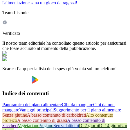
l'alimentazione sana un gioco da ragazzi!
Team Listonic
Verificato
Il nostro team editoriale ha controllato questo articolo per assicurarsi
che fosse accurato al momento della pubblicazione.
Scarica l’app per la lista della spesa più votata sul tuo telefono!
Indice dei contenuti
Panoramica del piano alimentare
Cibi da mangiare
Cibi da non
mangiare
Vantaggi principali
Suggerimento per il piano alimentare
Senza glutine
A basso contenuto di carboidrati
Alto contenuto
proteico
A basso contenuto di grassi
A basso contenuto di
zuccheri
Vegetariano
Vegano
Senza latticini
Di 7 giorni
Di 14 giorni
Un