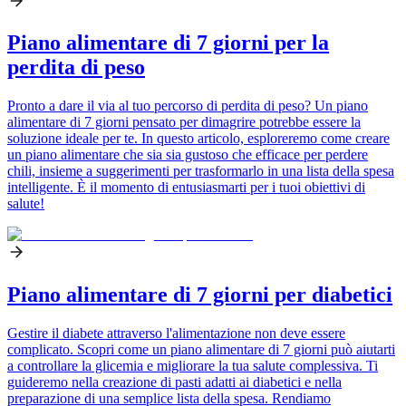
Piano alimentare di 7 giorni per la
perdita di peso
Pronto a dare il via al tuo percorso di perdita di peso? Un piano
alimentare di 7 giorni pensato per dimagrire potrebbe essere la
soluzione ideale per te. In questo articolo, esploreremo come creare
un piano alimentare che sia sia gustoso che efficace per perdere
chili, insieme a suggerimenti per trasformarlo in una lista della spesa
intelligente. È il momento di entusiasmarti per i tuoi obiettivi di
salute!
Piano alimentare di 7 giorni per diabetici
Gestire il diabete attraverso l'alimentazione non deve essere
complicato. Scopri come un piano alimentare di 7 giorni può aiutarti
a controllare la glicemia e migliorare la tua salute complessiva. Ti
guideremo nella creazione di pasti adatti ai diabetici e nella
preparazione di una semplice lista della spesa. Rendiamo