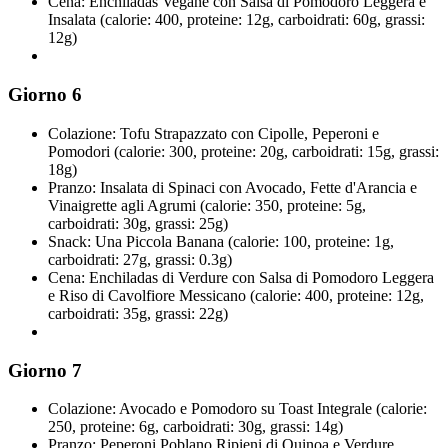
Cena: Enchiladas Vegane con Salsa di Pomodoro Leggera e
Insalata (calorie: 400, proteine: 12g, carboidrati: 60g, grassi:
12g)
Giorno 6
Colazione: Tofu Strapazzato con Cipolle, Peperoni e
Pomodori (calorie: 300, proteine: 20g, carboidrati: 15g, grassi:
18g)
Pranzo: Insalata di Spinaci con Avocado, Fette d'Arancia e
Vinaigrette agli Agrumi (calorie: 350, proteine: 5g,
carboidrati: 30g, grassi: 25g)
Snack: Una Piccola Banana (calorie: 100, proteine: 1g,
carboidrati: 27g, grassi: 0.3g)
Cena: Enchiladas di Verdure con Salsa di Pomodoro Leggera
e Riso di Cavolfiore Messicano (calorie: 400, proteine: 12g,
carboidrati: 35g, grassi: 22g)
Giorno 7
Colazione: Avocado e Pomodoro su Toast Integrale (calorie:
250, proteine: 6g, carboidrati: 30g, grassi: 14g)
Pranzo: Peperoni Poblano Ripieni di Quinoa e Verdure