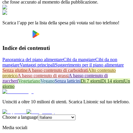
che fosse accurato al momento della pubblicazione.
Scarica l’app per la lista della spesa più votata sul tuo telefono!
Indice dei contenuti
Panoramica del piano alimentare
Cibi da mangiare
Cibi da non
mangiare
Vantaggi principali
Suggerimento per il piano alimentare
Senza glutine
A basso contenuto di carboidrati
Alto contenuto
proteico
A basso contenuto di grassi
A basso contenuto di
zuccheri
Vegetariano
Vegano
Senza latticini
Di 7 giorni
Di 14 giorni
Un
giorno
Unisciti a oltre 10 milioni di utenti. Scarica Listonic sul tuo telefono.
Choose a language
Media sociali