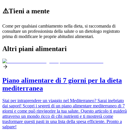
⚠️
Tieni a mente
Come per qualsiasi cambiamento nella dieta, si raccomanda di
consultare un professionista della salute o un dietologo registrato
prima di modificare le proprie abitudini alimentari.
Altri piani alimentari
Piano alimentare di 7 giorni per la dieta
mediterranea
Stai per intraprendere un viaggio nel Mediterraneo? Sarai inebriato
dai sapori! Scopri i segreti di un piano alimentare mediterraneo di 7
giorni e come può rinvigorire la tua salute. Questo articolo ti guiderà
attraverso un mondo ricco di cibi nutrienti e ti mostrerà come
trasformare questi pasti in una lista della spesa efficiente. Pronto a
salpare!