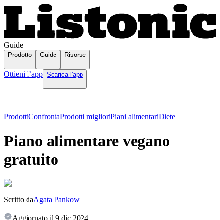
Guide
Prodotto
Guide
Risorse
Ottieni l’app
Scarica l'app
Prodotti
Confronta
Prodotti migliori
Piani alimentari
Diete
Piano alimentare vegano
gratuito
Scritto da
Agata Pankow
Aggiornato il
9 dic 2024