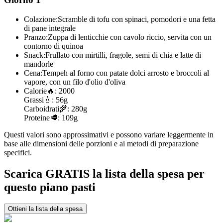
Colazione:
Scramble di tofu con spinaci, pomodori e una fetta
di pane integrale
Pranzo:
Zuppa di lenticchie con cavolo riccio, servita con un
contorno di quinoa
Snack:
Frullato con mirtilli, fragole, semi di chia e latte di
mandorle
Cena:
Tempeh al forno con patate dolci arrosto e broccoli al
vapore, con un filo d'olio d'oliva
Calorie
🔥:
2000
Grassi
💧:
56g
Carboidrati
🌾:
280g
Proteine
🥩:
109g
Questi valori sono approssimativi e possono variare leggermente in
base alle dimensioni delle porzioni e ai metodi di preparazione
specifici.
Scarica GRATIS la lista della spesa per
questo piano pasti
Ottieni la lista della spesa