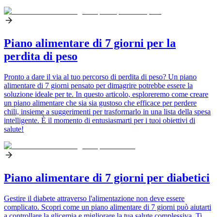
Piano alimentare di 7 giorni per la
perdita di peso
Pronto a dare il via al tuo percorso di perdita di peso? Un piano
alimentare di 7 giorni pensato per dimagrire potrebbe essere la
soluzione ideale per te. In questo articolo, esploreremo come creare
un piano alimentare che sia sia gustoso che efficace per perdere
chili, insieme a suggerimenti per trasformarlo in una lista della spesa
intelligente. È il momento di entusiasmarti per i tuoi obiettivi di
salute!
Piano alimentare di 7 giorni per diabetici
Gestire il diabete attraverso l'alimentazione non deve essere
complicato. Scopri come un piano alimentare di 7 giorni può aiutarti
a controllare la glicemia e migliorare la tua salute complessiva. Ti