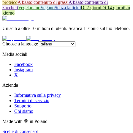
proteico
A basso contenuto di grassi
A basso contenuto di
zuccheri
Vegetariano
Vegano
Senza latticini
Di 7 giorni
Di 14 giorni
Un
giorno
Unisciti a oltre 10 milioni di utenti. Scarica Listonic sul tuo telefono.
Choose a language
Media sociali
Facebook
Instagram
X
Azienda
Informativa sulla privacy
Termini di servizio
Supporto
Chi siamo
Made with
💚
in Poland
Scelte di consenso
|