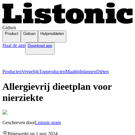
Gidsen
Product
Gidsen
Hulpmiddelen
Haal de app
Download app
Producten
Vergelijk
Topproducten
Maaltijdplannen
Diëten
Allergievrij dieetplan voor
nierziekte
Geschreven door
Listonic-team
Bijgewerkt op
1 nov 2024