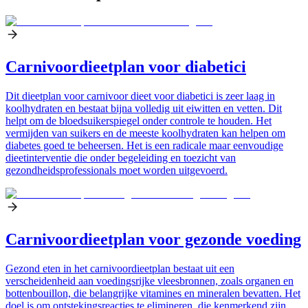
Carnivoordieetplan voor diabetici
Dit dieetplan voor carnivoor dieet voor diabetici is zeer laag in
koolhydraten en bestaat bijna volledig uit eiwitten en vetten. Dit
helpt om de bloedsuikerspiegel onder controle te houden. Het
vermijden van suikers en de meeste koolhydraten kan helpen om
diabetes goed te beheersen. Het is een radicale maar eenvoudige
dieetinterventie die onder begeleiding en toezicht van
gezondheidsprofessionals moet worden uitgevoerd.
Carnivoordieetplan voor gezonde voeding
Gezond eten in het carnivoordieetplan bestaat uit een
verscheidenheid aan voedingsrijke vleesbronnen, zoals organen en
bottenbouillon, die belangrijke vitamines en mineralen bevatten. Het
doel is om ontstekingsreacties te elimineren, die kenmerkend zijn