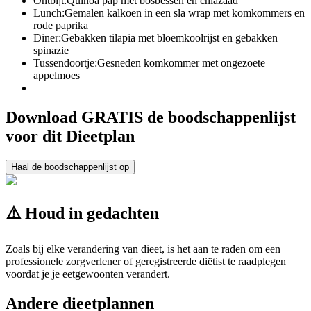
Ontbijt:
Quinoa pap met bosbessen en chiazaad
Lunch:
Gemalen kalkoen in een sla wrap met komkommers en
rode paprika
Diner:
Gebakken tilapia met bloemkoolrijst en gebakken
spinazie
Tussendoortje:
Gesneden komkommer met ongezoete
appelmoes
Download GRATIS de boodschappenlijst
voor dit Dieetplan
Haal de boodschappenlijst op
⚠️ Houd in gedachten
Zoals bij elke verandering van dieet, is het aan te raden om een
professionele zorgverlener of geregistreerde diëtist te raadplegen
voordat je je eetgewoonten verandert.
Andere dieetplannen