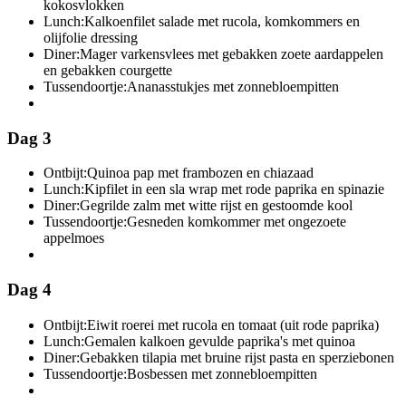
kokosvlokken
Lunch:
Kalkoenfilet salade met rucola, komkommers en
olijfolie dressing
Diner:
Mager varkensvlees met gebakken zoete aardappelen
en gebakken courgette
Tussendoortje:
Ananasstukjes met zonnebloempitten
Dag 3
Ontbijt:
Quinoa pap met frambozen en chiazaad
Lunch:
Kipfilet in een sla wrap met rode paprika en spinazie
Diner:
Gegrilde zalm met witte rijst en gestoomde kool
Tussendoortje:
Gesneden komkommer met ongezoete
appelmoes
Dag 4
Ontbijt:
Eiwit roerei met rucola en tomaat (uit rode paprika)
Lunch:
Gemalen kalkoen gevulde paprika's met quinoa
Diner:
Gebakken tilapia met bruine rijst pasta en sperziebonen
Tussendoortje:
Bosbessen met zonnebloempitten