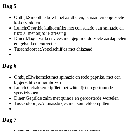
Dag 5
Ontbijt:
Smoothie bowl met aardbeien, banaan en ongezoete
kokosvlokken
Lunch:
Gegrilde kalkoenfilet met een salade van spinazie en
rucola, met olijfolie dressing
Diner:
Mager varkensvlees met gepureerde zoete aardappelen
en gebakken courgette
Tussendoortje:
Appelschijfjes met chiazaad
Dag 6
Ontbijt:
Eiwitomelet met spinazie en rode paprika, met een
bijgerecht van frambozen
Lunch:
Gebakken kipfilet met witte rijst en gestoomde
sperziebonen
Diner:
Gegrilde zalm met quinoa en geroosterde wortelen
Tussendoortje:
Ananasstukjes met zonnebloempitten
Dag 7