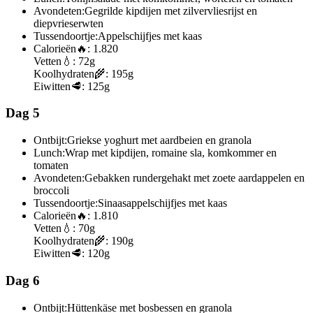
Avondeten:
Gegrilde kipdijen met zilvervliesrijst en
diepvrieserwten
Tussendoortje:
Appelschijfjes met kaas
Calorieën
🔥:
1.820
Vetten
💧:
72g
Koolhydraten
🌾:
195g
Eiwitten
🥩:
125g
Dag 5
Ontbijt:
Griekse yoghurt met aardbeien en granola
Lunch:
Wrap met kipdijen, romaine sla, komkommer en
tomaten
Avondeten:
Gebakken rundergehakt met zoete aardappelen en
broccoli
Tussendoortje:
Sinaasappelschijfjes met kaas
Calorieën
🔥:
1.810
Vetten
💧:
70g
Koolhydraten
🌾:
190g
Eiwitten
🥩:
120g
Dag 6
Ontbijt:
Hüttenkäse met bosbessen en granola