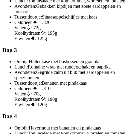
Lunch:
Tonijnsalade met komkommer, wortelen en tomaten
Avondeten:
Gebakken kipdijen met zoete aardappelen en
broccoli
Tussendoortje:
Sinaasappelschijfjes met kaas
Calorieën
🔥:
1.820
Vetten
💧:
72g
Koolhydraten
🌾:
195g
Eiwitten
🥩:
125g
Dag 3
Ontbijt:
Hüttenkäse met bosbessen en granola
Lunch:
Romaine wrap met rundergehakt en paprika
Avondeten:
Gegrilde zalm uit blik met aardappelen en
sperziebonen
Tussendoortje:
Bananen met pindakaas
Calorieën
🔥:
1.810
Vetten
💧:
70g
Koolhydraten
🌾:
190g
Eiwitten
🥩:
120g
Dag 4
Ontbijt:
Havermout met bananen en pindakaas
Lunch:
Tonijnsalade met komkommer, wortelen en tomaten