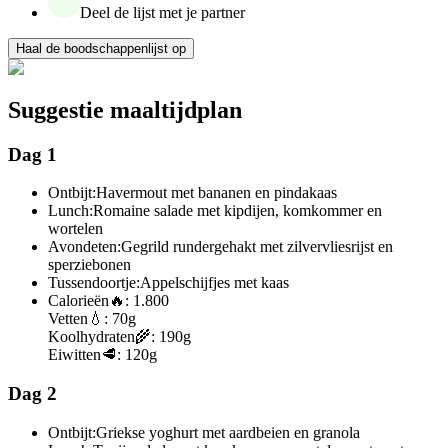
Deel de lijst met je partner
Haal de boodschappenlijst op
Suggestie maaltijdplan
Dag 1
Ontbijt:
Havermout met bananen en pindakaas
Lunch:
Romaine salade met kipdijen, komkommer en
wortelen
Avondeten:
Gegrild rundergehakt met zilvervliesrijst en
sperziebonen
Tussendoortje:
Appelschijfjes met kaas
Calorieën
🔥:
1.800
Vetten
💧:
70g
Koolhydraten
🌾:
190g
Eiwitten
🥩:
120g
Dag 2
Ontbijt:
Griekse yoghurt met aardbeien en granola