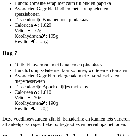
Lunch:
Romaine wrap met zalm uit blik en paprika
Avondeten:
Gegrilde kipdijen met aardappelen en
sperziebonen
Tussendoortje:
Bananen met pindakaas
Calorieën
🔥:
1.820
Vetten
💧:
72g
Koolhydraten
🌾:
195g
Eiwitten
🥩:
125g
Dag 7
Ontbijt:
Havermout met bananen en pindakaas
Lunch:
Tonijnsalade met komkommer, wortelen en tomaten
Avondeten:
Gegrild rundergehakt met zilvervliesrijst en
diepvrieserwten
Tussendoortje:
Appelschijfjes met kaas
Calorieën
🔥:
1.810
Vetten
💧:
70g
Koolhydraten
🌾:
190g
Eiwitten
🥩:
120g
Deze voedingswaarden zijn bij benadering en kunnen iets variëren
afhankelijk van specifieke portiegroottes en bereidingsmethoden.