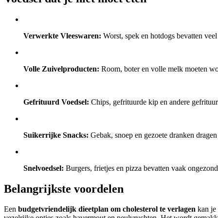
Verwerkte Vleeswaren:
Worst, spek en hotdogs bevatten veel
Volle Zuivelproducten:
Room, boter en volle melk moeten wo
Gefrituurd Voedsel:
Chips, gefrituurde kip en andere gefrituurd
Suikerrijke Snacks:
Gebak, snoep en gezoete dranken dragen b
Snelvoedsel:
Burgers, frietjes en pizza bevatten vaak ongezonde
Belangrijkste voordelen
Een
budgetvriendelijk dieetplan om cholesterol te verlagen
kan je 
vezelrijke opties zoals havermout en peulvruchten. Het wordt gemakke