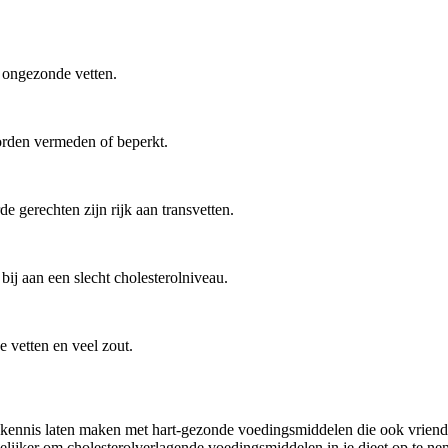
 ongezonde vetten.
rden vermeden of beperkt.
e gerechten zijn rijk aan transvetten.
ij aan een slecht cholesterolniveau.
 vetten en veel zout.
kennis laten maken met hart-gezonde voedingsmiddelen die ook vriendel
lijker om cholesterolverlagende voedingsmiddelen in je dieet op te ne