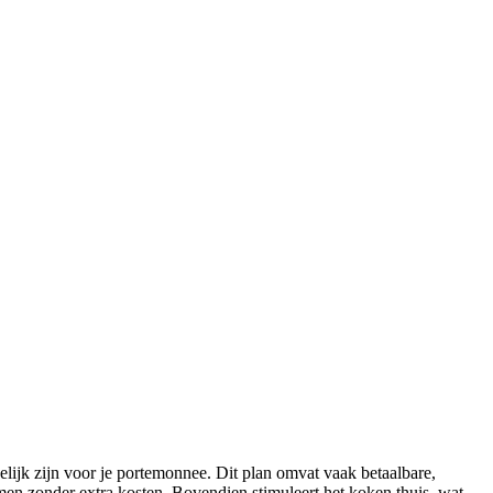
ijk zijn voor je portemonnee. Dit plan omvat vaak betaalbare,
men zonder extra kosten. Bovendien stimuleert het koken thuis, wat