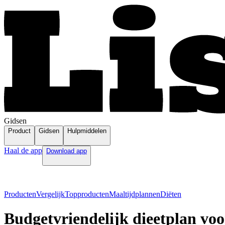
Gidsen
Product
Gidsen
Hulpmiddelen
Haal de app
Download app
Producten
Vergelijk
Topproducten
Maaltijdplannen
Diëten
Budgetvriendelijk dieetplan voo