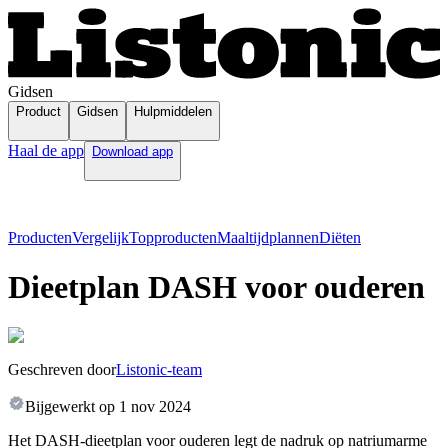
Gidsen
Product
Gidsen
Hulpmiddelen
Haal de app
Download app
Producten
Vergelijk
Topproducten
Maaltijdplannen
Diëten
Dieetplan DASH voor ouderen
Geschreven door
Listonic-team
Bijgewerkt op
1 nov 2024
Het DASH-dieetplan voor ouderen legt de nadruk op natriumarme