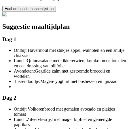
Haal de boodschappenlijst op
Suggestie maaltijdplan
Dag 1
Ontbijt:
Havermout met stukjes appel, walnoten en een snufje
chiazaad
Lunch:
Quinoasalade met kikkererwten, komkommer, tomaten
en een dressing van olijfolie
Avondeten:
Gegrilde zalm met gestoomde broccoli en
wortelen
Tussendoortje:
Magere yoghurt met bosbessen en lijnzaad
Dag 2
Ontbijt:
Volkorenbrood met gemalen avocado en plakjes
tomaat
Lunch:
Zilvervliesrijst met mager kipfilet en gemengde
paprika's