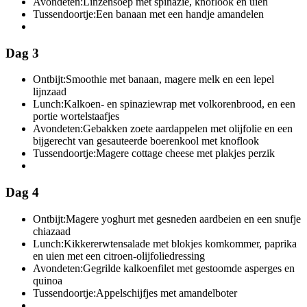
Avondeten:
Linzensoep met spinazie, knoflook en uien
Tussendoortje:
Een banaan met een handje amandelen
Dag 3
Ontbijt:
Smoothie met banaan, magere melk en een lepel
lijnzaad
Lunch:
Kalkoen- en spinaziewrap met volkorenbrood, en een
portie wortelstaafjes
Avondeten:
Gebakken zoete aardappelen met olijfolie en een
bijgerecht van gesauteerde boerenkool met knoflook
Tussendoortje:
Magere cottage cheese met plakjes perzik
Dag 4
Ontbijt:
Magere yoghurt met gesneden aardbeien en een snufje
chiazaad
Lunch:
Kikkererwtensalade met blokjes komkommer, paprika
en uien met een citroen-olijfoliedressing
Avondeten:
Gegrilde kalkoenfilet met gestoomde asperges en
quinoa
Tussendoortje:
Appelschijfjes met amandelboter