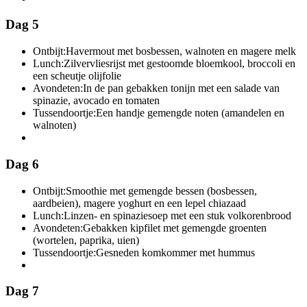
Dag 5
Ontbijt:
Havermout met bosbessen, walnoten en magere melk
Lunch:
Zilvervliesrijst met gestoomde bloemkool, broccoli en
een scheutje olijfolie
Avondeten:
In de pan gebakken tonijn met een salade van
spinazie, avocado en tomaten
Tussendoortje:
Een handje gemengde noten (amandelen en
walnoten)
Dag 6
Ontbijt:
Smoothie met gemengde bessen (bosbessen,
aardbeien), magere yoghurt en een lepel chiazaad
Lunch:
Linzen- en spinaziesoep met een stuk volkorenbrood
Avondeten:
Gebakken kipfilet met gemengde groenten
(wortelen, paprika, uien)
Tussendoortje:
Gesneden komkommer met hummus
Dag 7