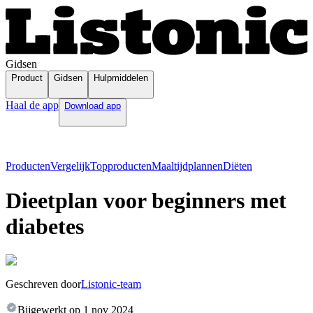
Gidsen
Product
Gidsen
Hulpmiddelen
Haal de app
Download app
Producten
Vergelijk
Topproducten
Maaltijdplannen
Diëten
Dieetplan voor beginners met
diabetes
Geschreven door
Listonic-team
Bijgewerkt op
1 nov 2024