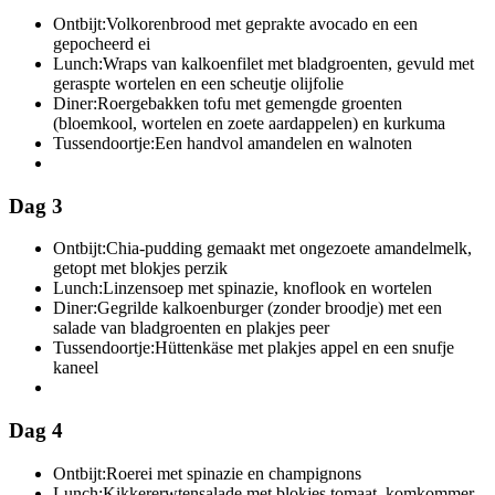
Ontbijt:
Volkorenbrood met geprakte avocado en een
gepocheerd ei
Lunch:
Wraps van kalkoenfilet met bladgroenten, gevuld met
geraspte wortelen en een scheutje olijfolie
Diner:
Roergebakken tofu met gemengde groenten
(bloemkool, wortelen en zoete aardappelen) en kurkuma
Tussendoortje:
Een handvol amandelen en walnoten
Dag 3
Ontbijt:
Chia-pudding gemaakt met ongezoete amandelmelk,
getopt met blokjes perzik
Lunch:
Linzensoep met spinazie, knoflook en wortelen
Diner:
Gegrilde kalkoenburger (zonder broodje) met een
salade van bladgroenten en plakjes peer
Tussendoortje:
Hüttenkäse met plakjes appel en een snufje
kaneel
Dag 4
Ontbijt:
Roerei met spinazie en champignons
Lunch:
Kikkererwtensalade met blokjes tomaat, komkommer