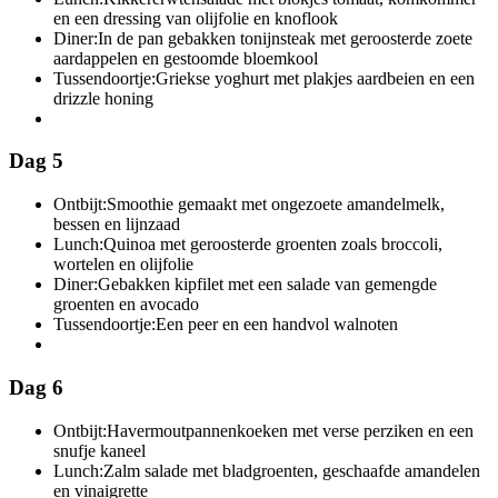
en een dressing van olijfolie en knoflook
Diner:
In de pan gebakken tonijnsteak met geroosterde zoete
aardappelen en gestoomde bloemkool
Tussendoortje:
Griekse yoghurt met plakjes aardbeien en een
drizzle honing
Dag 5
Ontbijt:
Smoothie gemaakt met ongezoete amandelmelk,
bessen en lijnzaad
Lunch:
Quinoa met geroosterde groenten zoals broccoli,
wortelen en olijfolie
Diner:
Gebakken kipfilet met een salade van gemengde
groenten en avocado
Tussendoortje:
Een peer en een handvol walnoten
Dag 6
Ontbijt:
Havermoutpannenkoeken met verse perziken en een
snufje kaneel
Lunch:
Zalm salade met bladgroenten, geschaafde amandelen
en vinaigrette