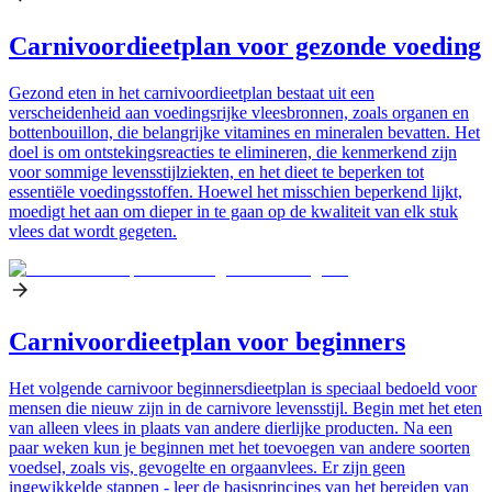
Carnivoordieetplan voor gezonde voeding
Gezond eten in het carnivoordieetplan bestaat uit een
verscheidenheid aan voedingsrijke vleesbronnen, zoals organen en
bottenbouillon, die belangrijke vitamines en mineralen bevatten. Het
doel is om ontstekingsreacties te elimineren, die kenmerkend zijn
voor sommige levensstijlziekten, en het dieet te beperken tot
essentiële voedingsstoffen. Hoewel het misschien beperkend lijkt,
moedigt het aan om dieper in te gaan op de kwaliteit van elk stuk
vlees dat wordt gegeten.
Carnivoordieetplan voor beginners
Het volgende carnivoor beginnersdieetplan is speciaal bedoeld voor
mensen die nieuw zijn in de carnivore levensstijl. Begin met het eten
van alleen vlees in plaats van andere dierlijke producten. Na een
paar weken kun je beginnen met het toevoegen van andere soorten
voedsel, zoals vis, gevogelte en orgaanvlees. Er zijn geen
ingewikkelde stappen - leer de basisprincipes van het bereiden van