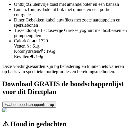
Ontbijt:
Glutenvrije toast met amandelboter en een banaan
Lunch:
Tonijnsalade uit blik met quinoa en een portie
courgette
Diner:
Gebakken kabeljauwfilets met zoete aardappelen en
sperziebonen
Tussendoortje:
Lactosevrije Griekse yoghurt met bosbessen en
pompoenpitten
Calorieën
🔥:
1720
Vetten
💧:
61g
Koolhydraten
🌾:
195g
Eiwitten
🥩:
99g
Deze voedingswaarden zijn bij benadering en kunnen iets variëren
op basis van specifieke portiegroottes en bereidingsmethoden.
Download GRATIS de boodschappenlijst
voor dit Dieetplan
Haal de boodschappenlijst op
⚠️ Houd in gedachten