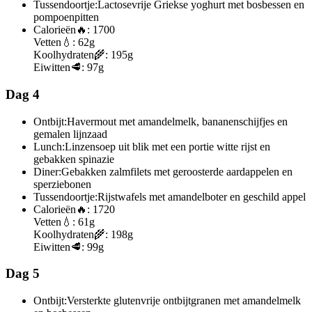
Tussendoortje:
Lactosevrije Griekse yoghurt met bosbessen en
pompoenpitten
Calorieën
🔥:
1700
Vetten
💧:
62g
Koolhydraten
🌾:
195g
Eiwitten
🥩:
97g
Dag 4
Ontbijt:
Havermout met amandelmelk, bananenschijfjes en
gemalen lijnzaad
Lunch:
Linzensoep uit blik met een portie witte rijst en
gebakken spinazie
Diner:
Gebakken zalmfilets met geroosterde aardappelen en
sperziebonen
Tussendoortje:
Rijstwafels met amandelboter en geschild appel
Calorieën
🔥:
1720
Vetten
💧:
61g
Koolhydraten
🌾:
198g
Eiwitten
🥩:
99g
Dag 5
Ontbijt:
Versterkte glutenvrije ontbijtgranen met amandelmelk