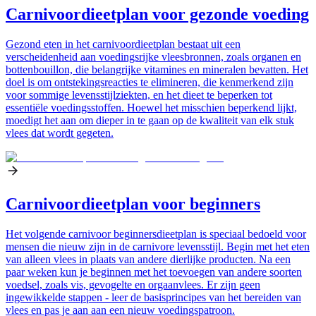
Carnivoordieetplan voor gezonde voeding
Gezond eten in het carnivoordieetplan bestaat uit een
verscheidenheid aan voedingsrijke vleesbronnen, zoals organen en
bottenbouillon, die belangrijke vitamines en mineralen bevatten. Het
doel is om ontstekingsreacties te elimineren, die kenmerkend zijn
voor sommige levensstijlziekten, en het dieet te beperken tot
essentiële voedingsstoffen. Hoewel het misschien beperkend lijkt,
moedigt het aan om dieper in te gaan op de kwaliteit van elk stuk
vlees dat wordt gegeten.
Carnivoordieetplan voor beginners
Het volgende carnivoor beginnersdieetplan is speciaal bedoeld voor
mensen die nieuw zijn in de carnivore levensstijl. Begin met het eten
van alleen vlees in plaats van andere dierlijke producten. Na een
paar weken kun je beginnen met het toevoegen van andere soorten
voedsel, zoals vis, gevogelte en orgaanvlees. Er zijn geen
ingewikkelde stappen - leer de basisprincipes van het bereiden van
vlees en pas je aan aan een nieuw voedingspatroon.