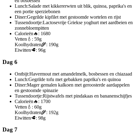
en bosbessen
Lunch:
Salade met kikkererwten uit blik, quinoa, paprika's en
een portie sperziebonen
Diner:
Gegrilde kipfilet met gestoomde wortelen en rijst
Tussendoortje:
Lactosevrije Griekse yoghurt met aardbeien en
zonnebloempitten
Calorieën
🔥:
1680
Vetten
💧:
59g
Koolhydraten
🌾:
190g
Eiwitten
🥩:
96g
Dag 6
Ontbijt:
Havermout met amandelmelk, bosbessen en chiazaad
Lunch:
Gegrilde tofu met gebakken paprika's en quinoa
Diner:
Mager gemalen kalkoen met geroosterde aardappelen
en gestoomde spinazie
Tussendoortje:
Rijstwafels met pindakaas en bananenschijfjes
Calorieën
🔥:
1700
Vetten
💧:
60g
Koolhydraten
🌾:
192g
Eiwitten
🥩:
98g
Dag 7