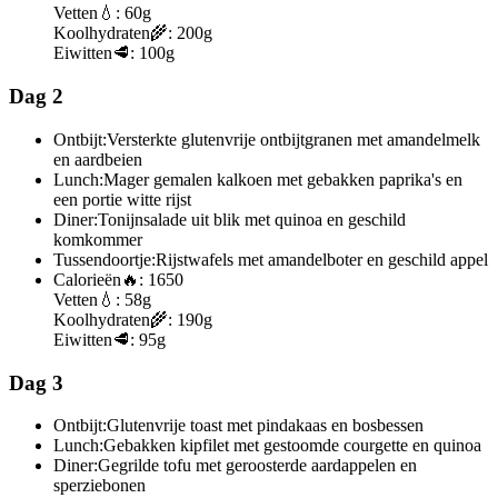
Vetten
💧:
60g
Koolhydraten
🌾:
200g
Eiwitten
🥩:
100g
Dag 2
Ontbijt:
Versterkte glutenvrije ontbijtgranen met amandelmelk
en aardbeien
Lunch:
Mager gemalen kalkoen met gebakken paprika's en
een portie witte rijst
Diner:
Tonijnsalade uit blik met quinoa en geschild
komkommer
Tussendoortje:
Rijstwafels met amandelboter en geschild appel
Calorieën
🔥:
1650
Vetten
💧:
58g
Koolhydraten
🌾:
190g
Eiwitten
🥩:
95g
Dag 3
Ontbijt:
Glutenvrije toast met pindakaas en bosbessen
Lunch:
Gebakken kipfilet met gestoomde courgette en quinoa
Diner:
Gegrilde tofu met geroosterde aardappelen en
sperziebonen