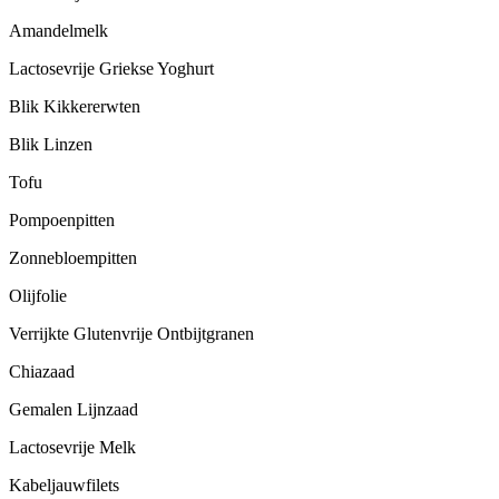
Amandelmelk
Lactosevrije Griekse Yoghurt
Blik Kikkererwten
Blik Linzen
Tofu
Pompoenpitten
Zonnebloempitten
Olijfolie
Verrijkte Glutenvrije Ontbijtgranen
Chiazaad
Gemalen Lijnzaad
Lactosevrije Melk
Kabeljauwfilets