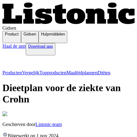
Gidsen
Product
Gidsen
Hulpmiddelen
Haal de app
Download app
Producten
Vergelijk
Topproducten
Maaltijdplannen
Diëten
Dieetplan voor de ziekte van
Crohn
Geschreven door
Listonic-team
Bijgewerkt op
1 nov 2024