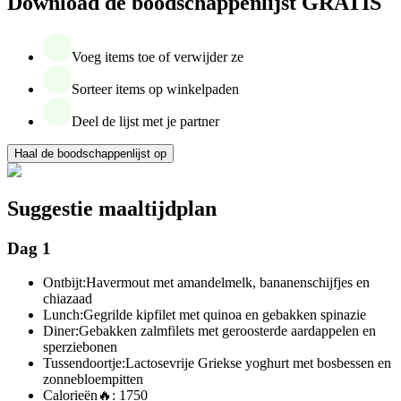
Download de boodschappenlijst GRATIS
Voeg items toe of verwijder ze
Sorteer items op winkelpaden
Deel de lijst met je partner
Haal de boodschappenlijst op
Suggestie maaltijdplan
Dag 1
Ontbijt:
Havermout met amandelmelk, bananenschijfjes en
chiazaad
Lunch:
Gegrilde kipfilet met quinoa en gebakken spinazie
Diner:
Gebakken zalmfilets met geroosterde aardappelen en
sperziebonen
Tussendoortje:
Lactosevrije Griekse yoghurt met bosbessen en
zonnebloempitten
Calorieën
🔥:
1750