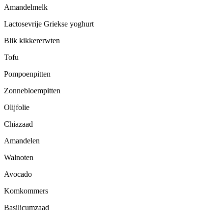
Amandelmelk
Lactosevrije Griekse yoghurt
Blik kikkererwten
Tofu
Pompoenpitten
Zonnebloempitten
Olijfolie
Chiazaad
Amandelen
Walnoten
Avocado
Komkommers
Basilicumzaad