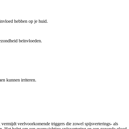
nvloed hebben op je huid.
ezondheid beïnvloeden.
en kunnen irriteren.
vermijdt veelvoorkomende triggers die zowel spijsverterings- als
. Het helpt om een evenwichtige spijsvertering en een gezonde gloed