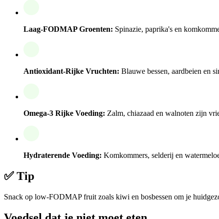
Laag-FODMAP Groenten:
Spinazie, paprika's en komkommers
Antioxidant-Rijke Vruchten:
Blauwe bessen, aardbeien en si
Omega-3 Rijke Voeding:
Zalm, chiazaad en walnoten zijn vrie
Hydraterende Voeding:
Komkommers, selderij en watermeloen h
✅ Tip
Snack op low-FODMAP fruit zoals kiwi en bosbessen om je huidgezondh
Voedsel dat je niet moet eten