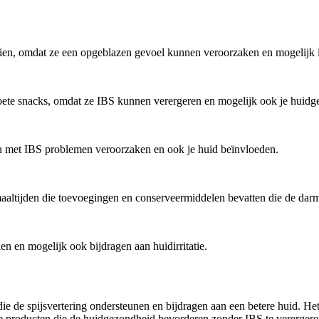
ien, omdat ze een opgeblazen gevoel kunnen veroorzaken en mogelijk i
oete snacks, omdat ze IBS kunnen verergeren en mogelijk ook je huidg
met IBS problemen veroorzaken en ook je huid beïnvloeden.
altijden die toevoegingen en conserveermiddelen bevatten die de darm
 en mogelijk ook bijdragen aan huidirritatie.
 de spijsvertering ondersteunen en bijdragen aan een betere huid. Het 
e producten die de huidgezondheid bevorderen zonder IBS te verergeren