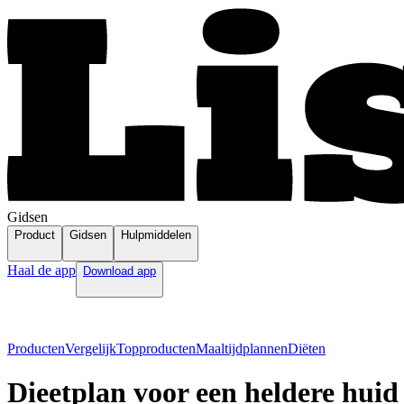
Gidsen
Product
Gidsen
Hulpmiddelen
Haal de app
Download app
Producten
Vergelijk
Topproducten
Maaltijdplannen
Diëten
Dieetplan voor een heldere huid