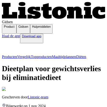
Gidsen
Product
Gidsen
Hulpmiddelen
Haal de app
Download app
Producten
Vergelijk
Topproducten
Maaltijdplannen
Diëten
Dieetplan voor gewichtsverlies
bij eliminatiedieet
Geschreven door
Listonic-team
Bijgewerkt op
1 nov 2024