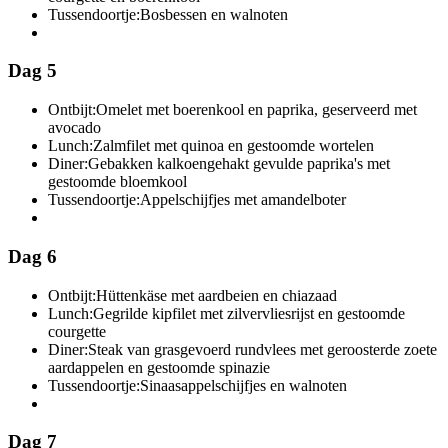
Tussendoortje:
Bosbessen en walnoten
Dag 5
Ontbijt:
Omelet met boerenkool en paprika, geserveerd met
avocado
Lunch:
Zalmfilet met quinoa en gestoomde wortelen
Diner:
Gebakken kalkoengehakt gevulde paprika's met
gestoomde bloemkool
Tussendoortje:
Appelschijfjes met amandelboter
Dag 6
Ontbijt:
Hüttenkäse met aardbeien en chiazaad
Lunch:
Gegrilde kipfilet met zilvervliesrijst en gestoomde
courgette
Diner:
Steak van grasgevoerd rundvlees met geroosterde zoete
aardappelen en gestoomde spinazie
Tussendoortje:
Sinaasappelschijfjes en walnoten
Dag 7