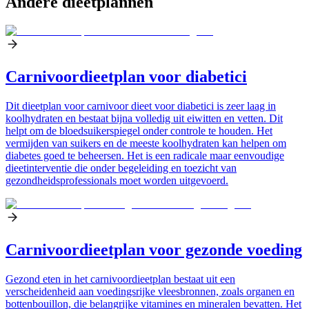
Andere dieetplannen
Carnivoordieetplan voor diabetici
Dit dieetplan voor carnivoor dieet voor diabetici is zeer laag in
koolhydraten en bestaat bijna volledig uit eiwitten en vetten. Dit
helpt om de bloedsuikerspiegel onder controle te houden. Het
vermijden van suikers en de meeste koolhydraten kan helpen om
diabetes goed te beheersen. Het is een radicale maar eenvoudige
dieetinterventie die onder begeleiding en toezicht van
gezondheidsprofessionals moet worden uitgevoerd.
Carnivoordieetplan voor gezonde voeding
Gezond eten in het carnivoordieetplan bestaat uit een
verscheidenheid aan voedingsrijke vleesbronnen, zoals organen en
bottenbouillon, die belangrijke vitamines en mineralen bevatten. Het