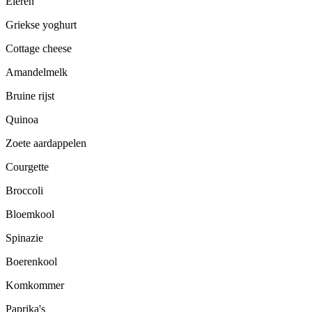
Eieren
Griekse yoghurt
Cottage cheese
Amandelmelk
Bruine rijst
Quinoa
Zoete aardappelen
Courgette
Broccoli
Bloemkool
Spinazie
Boerenkool
Komkommer
Paprika's