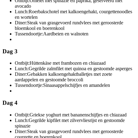
Ontbijt:
Omelet met spinazie en paprika, geserveerd met
avocado
Lunch:
Roerbakschotel met kalkoengehakt, courgettenoodles
en wortelen
Diner:
Steak van grasgevoerd rundvlees met geroosterde
bloemkool en boerenkool
Tussendoortje:
Aardbeien en walnoten
Dag 3
Ontbijt:
Hüttenkäse met frambozen en chiazaad
Lunch:
Gegrilde zalmfilet met quinoa en gestoomde asperges
Diner:
Gebakken kalkoengehaktballetjes met zoete
aardappelen en gestoomde broccoli
Tussendoortje:
Sinaasappelschijfjes en amandelen
Dag 4
Ontbijt:
Griekse yoghurt met bananenschijfjes en chiazaad
Lunch:
Gegrilde kipfilet met zilvervliesrijst en gestoomde
spinazie
Diner:
Steak van grasgevoerd rundvlees met geroosterde
courgette en boerenkool