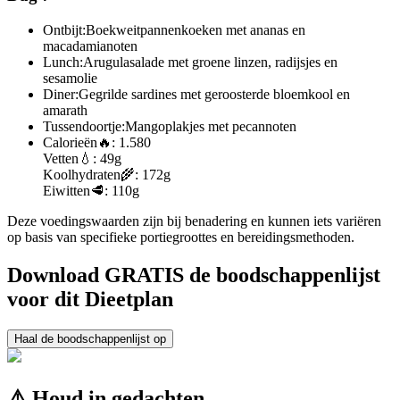
Ontbijt:
Boekweitpannenkoeken met ananas en
macadamianoten
Lunch:
Arugulasalade met groene linzen, radijsjes en
sesamolie
Diner:
Gegrilde sardines met geroosterde bloemkool en
amarath
Tussendoortje:
Mangoplakjes met pecannoten
Calorieën
🔥:
1.580
Vetten
💧:
49g
Koolhydraten
🌾:
172g
Eiwitten
🥩:
110g
Deze voedingswaarden zijn bij benadering en kunnen iets variëren
op basis van specifieke portiegroottes en bereidingsmethoden.
Download GRATIS de boodschappenlijst
voor dit Dieetplan
Haal de boodschappenlijst op
⚠️ Houd in gedachten