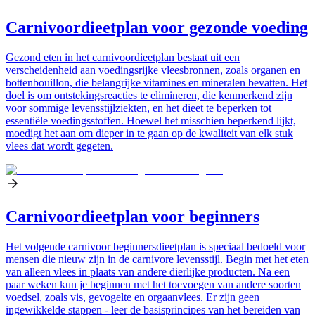
Carnivoordieetplan voor gezonde voeding
Gezond eten in het carnivoordieetplan bestaat uit een
verscheidenheid aan voedingsrijke vleesbronnen, zoals organen en
bottenbouillon, die belangrijke vitamines en mineralen bevatten. Het
doel is om ontstekingsreacties te elimineren, die kenmerkend zijn
voor sommige levensstijlziekten, en het dieet te beperken tot
essentiële voedingsstoffen. Hoewel het misschien beperkend lijkt,
moedigt het aan om dieper in te gaan op de kwaliteit van elk stuk
vlees dat wordt gegeten.
Carnivoordieetplan voor beginners
Het volgende carnivoor beginnersdieetplan is speciaal bedoeld voor
mensen die nieuw zijn in de carnivore levensstijl. Begin met het eten
van alleen vlees in plaats van andere dierlijke producten. Na een
paar weken kun je beginnen met het toevoegen van andere soorten
voedsel, zoals vis, gevogelte en orgaanvlees. Er zijn geen
ingewikkelde stappen - leer de basisprincipes van het bereiden van