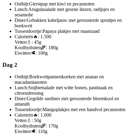
Ontbijt:
Gierstpap met kiwi en pecannoten
Lunch:
Arugulasalade met groene linzen, radijsjes en
sesamolie
Diner:
Gebakken kabeljauw met geroosterde spruitjes en
boekweit
Tussendoortje:
Papaya plakjes met maanzaad
Calorieën
🔥:
1.500
Vetten
💧:
45g
Koolhydraten
🌾:
180g
Eiwitten
🥩:
100g
Dag 2
Ontbijt:
Boekweitpannenkoeken met ananas en
macadamianoten
Lunch:
Snijbietsalade met witte bonen, pastinaak en
citroendressing
Diner:
Gegrilde sardines met geroosterde bloemkool en
amarath
Tussendoortje:
Mangoplakjes met een handvol pecannoten
Calorieën
🔥:
1.600
Vetten
💧:
50g
Koolhydraten
🌾:
170g
Eiwitten
🥩:
110g