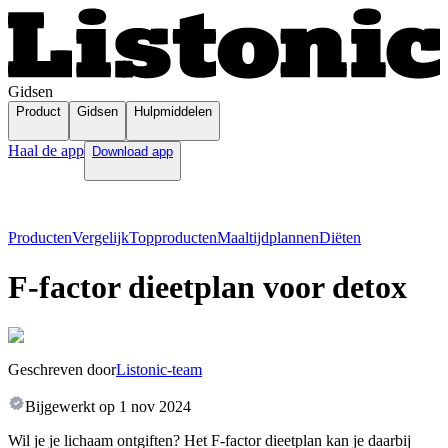
Gidsen
Product
Gidsen
Hulpmiddelen
Haal de app
Download app
Producten
Vergelijk
Topproducten
Maaltijdplannen
Diëten
F-factor dieetplan voor detox
Geschreven door
Listonic-team
Bijgewerkt op
1 nov 2024
Wil je je lichaam ontgiften? Het F-factor dieetplan kan je daarbij