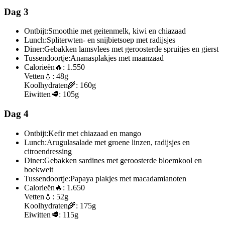
Dag 3
Ontbijt:
Smoothie met geitenmelk, kiwi en chiazaad
Lunch:
Spliterwten- en snijbietsoep met radijsjes
Diner:
Gebakken lamsvlees met geroosterde spruitjes en gierst
Tussendoortje:
Ananasplakjes met maanzaad
Calorieën
🔥:
1.550
Vetten
💧:
48g
Koolhydraten
🌾:
160g
Eiwitten
🥩:
105g
Dag 4
Ontbijt:
Kefir met chiazaad en mango
Lunch:
Arugulasalade met groene linzen, radijsjes en
citroendressing
Diner:
Gebakken sardines met geroosterde bloemkool en
boekweit
Tussendoortje:
Papaya plakjes met macadamianoten
Calorieën
🔥:
1.650
Vetten
💧:
52g
Koolhydraten
🌾:
175g
Eiwitten
🥩:
115g