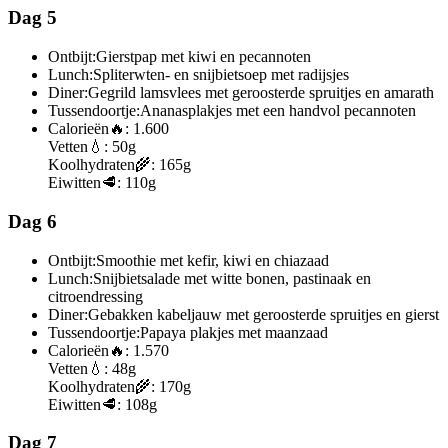
Dag 5
Ontbijt:
Gierstpap met kiwi en pecannoten
Lunch:
Spliterwten- en snijbietsoep met radijsjes
Diner:
Gegrild lamsvlees met geroosterde spruitjes en amarath
Tussendoortje:
Ananasplakjes met een handvol pecannoten
Calorieën
🔥:
1.600
Vetten
💧:
50g
Koolhydraten
🌾:
165g
Eiwitten
🥩:
110g
Dag 6
Ontbijt:
Smoothie met kefir, kiwi en chiazaad
Lunch:
Snijbietsalade met witte bonen, pastinaak en
citroendressing
Diner:
Gebakken kabeljauw met geroosterde spruitjes en gierst
Tussendoortje:
Papaya plakjes met maanzaad
Calorieën
🔥:
1.570
Vetten
💧:
48g
Koolhydraten
🌾:
170g
Eiwitten
🥩:
108g
Dag 7