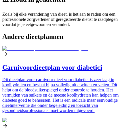
Zoals bij elke verandering van dieet, is het aan te raden om een
professionele zorgverlener of geregistreerde diëtist te raadplegen
voordat je je eetgewoonten verandert.
Andere dieetplannen
Carnivoordieetplan voor diabetici
Dit dieetplan voor carnivoor dieet voor diabetici is zeer laag in
koolhydraten en bestaat bijna volledig uit eiwitten en vetten. Dit
helpt om de bloedsuikerspiegel onder controle te houden. Het
vermijden van suikers en de meeste koolhydraten kan helpen om
diabetes goed te beheersen. Het is een radicale maar eenvoudige
dieetinterventie die onder begeleiding en toezicht van
gezondheidsprofessionals moet worden uitgevoerd.